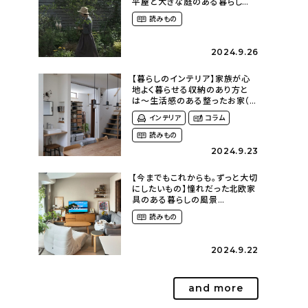
平屋と大きな庭のある暮らし
（tsumikiniwaさん）
読みもの
2024.9.26
【暮らしのインテリア】家族が心
地よく暮らせる収納のあり方と
は〜生活感のある整ったお家（
kaya___ieさん）
インテリア
コラム
読みもの
2024.9.23
【今までもこれからも。ずっと大切
にしたいもの】憧れだった北欧家
具のある暮らしの風景
（m._.k_homeさん）
読みもの
2024.9.22
and more