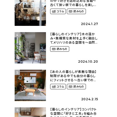
の中で好きを詰め込める宝箱〜
古くて狭い家での暮らしを楽しむ
（2nyan_and_lifestylesさん）
コラム
読みもの
2024.1.27
【暮らしのインテリア】木の温か
4
み×無機質な素材を上手く融合し
てメリハリのある空間を〜自然
に囲まれて暮らす（ki_no_ieさ
読みもの
ん）
2024.10.20
【あの人の暮らしが素敵な理由】
5
制限がある中でも自分の暮らし
にフィットさせる〜古い家での暮
らしを楽しむ（idasanchiさん）
コラム
読みもの
2024.2.15
【暮らしのインテリア】コンパクト
6
な空間に「好きと工夫」を組み合