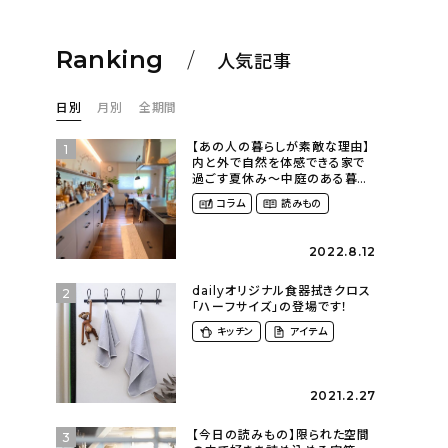
Ranking
人気記事
日別
月別
全期間
【あの人の暮らしが素敵な理由】
1
内と外で自然を体感できる家で
過ごす夏休み〜中庭のある暮ら
し（yume_2700さん）
コラム
読みもの
2022.8.12
dailyオリジナル食器拭きクロス
2
「ハーフサイズ」の登場です！
キッチン
アイテム
2021.2.27
【今日の読みもの】限られた空間
3