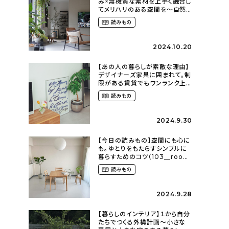
み×無機質な素材を上手く融合し
てメリハリのある空間を〜自然
に囲まれて暮らす（ki_no_ieさ
読みもの
ん）
2024.10.20
【あの人の暮らしが素敵な理由】
デザイナーズ家具に囲まれて。制
限がある賃貸でもワンランク上
のお部屋に〜狭くても好きな暮
読みもの
らしのこと（_____chika708さ
ん）
2024.9.30
【今日の読みもの】空間にも心に
も。ゆとりをもたらすシンプルに
暮らすためのコツ（103__room
さん）
読みもの
2024.9.28
【暮らしのインテリア】１から自分
たちでつくる外構計画〜小さな