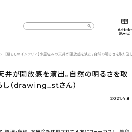
Article
読みもの
【暮らしのインテリア】小屋組みの天井が開放感を演出。自然の明るさを取り込む家づ
カテゴリー一覧
カテゴリー一覧
コラム
インテ
新着記事
新着記事
インテリア
日用
の天井が開放感を演出。自然の明るさを取
人気の記事
人気の記事
キッチン
キッチ
drawing_stさん）
おすすめの記事
おすすめの記事
収納/掃除
ギフト
2021.4.8
ア、整理・収納、お掃除を体現されてる方にフォーカスし、普段