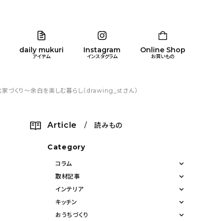
daily mukuri
Instagram
Online Shop
アイテム
インスタグラム
お買いもの
くり〜余白を楽しむ暮らし（drawing_stさん）
リア
暮らし
キッズ
品
Article
/ 読みもの
ン
Category
コラム
取材記事
インテリア
キッチン
おうちづくり