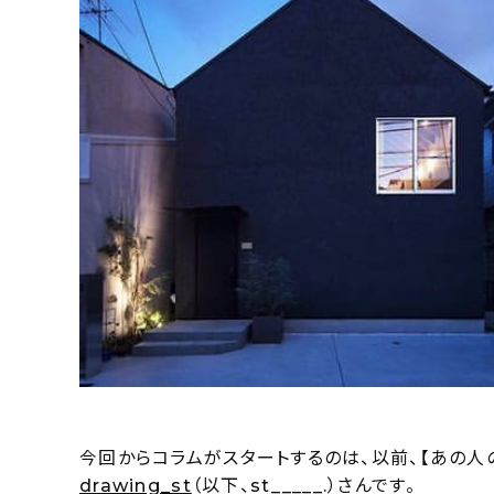
今回からコラムがスタートするのは、以前、【あの
drawing_st
（以下、st_____.）さんです。