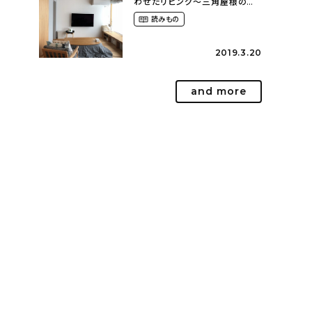
わせたリビング～三角屋根のモ
ダンハウス（yu______oo.ooさ
読みもの
ん）
2019.3.20
and more