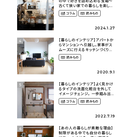
の中で好きを詰め込める宝箱〜
古くて狭い家での暮らしを楽しむ
（2nyan_and_lifestylesさん）
コラム
読みもの
2024.1.27
【暮らしのインテリア】アパートか
4
らマンションへ引越し。家事がス
ムーズに行えるキッチンづくり〜
２LDKの賃貸暮らし
読みもの
（mari_ppe_さん）
2020.9.1
【暮らしのインテリア】よく見かけ
5
るタイプの洗面化粧台を外して
イメージチェンジ。 一歩踏み出し
て理想の空間へ〜築１２年の建
コラム
読みもの
売住宅をDIYする暮らし
（asasa0509さん）
2022.7.19
【あの人の暮らしが素敵な理由】
6
制限がある中でも自分の暮らし