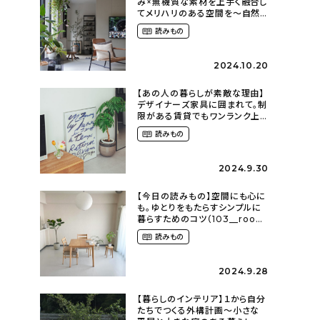
み×無機質な素材を上手く融合し
てメリハリのある空間を〜自然
に囲まれて暮らす（ki_no_ieさ
読みもの
ん）
2024.10.20
【あの人の暮らしが素敵な理由】
デザイナーズ家具に囲まれて。制
限がある賃貸でもワンランク上
のお部屋に〜狭くても好きな暮
読みもの
らしのこと（_____chika708さ
ん）
2024.9.30
【今日の読みもの】空間にも心に
も。ゆとりをもたらすシンプルに
暮らすためのコツ（103__room
さん）
読みもの
2024.9.28
【暮らしのインテリア】１から自分
たちでつくる外構計画〜小さな