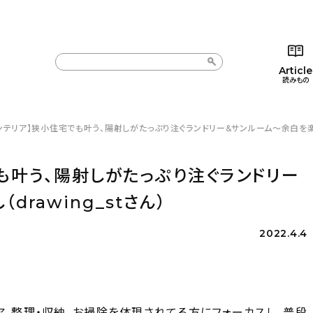
Article
読みもの
ンテリア】狭小住宅でも叶う、陽射しがたっぷり注ぐランドリー&サンルーム〜余白を楽しむ
カテゴリー一覧
カテゴリー一覧
コラム
インテ
新着記事
新着記事
インテリア
日用
も叶う、陽射しがたっぷり注ぐランドリー
人気の記事
人気の記事
キッチン
キッチ
rawing_stさん）
おすすめの記事
おすすめの記事
収納/掃除
ギフト
2022.4.4
ア、整理・収納、お掃除を体現されてる方にフォーカスし、普段