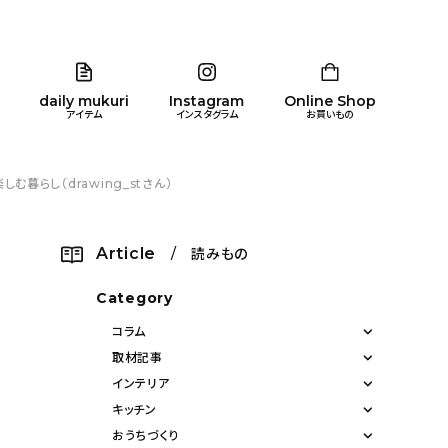
daily mukuri
Instagram
Online Shop
アイテム
インスタグラム
お買いもの
暮らし（drawing_stさん）
リア
暮らし
キッズ
品
Article
/ 読みもの
ン
Category
コラム
取材記事
インテリア
キッチン
おうちづくり