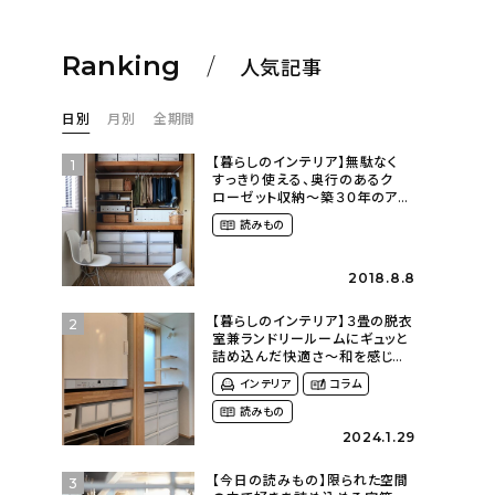
Ranking
人気記事
日別
月別
全期間
【暮らしのインテリア】無駄なく
1
すっきり使える、奥行のあるク
ローゼット収納〜築３０年のア
パートにある暮らし
読みもの
（mari_ppe_さん）
2018.8.8
【暮らしのインテリア】３畳の脱衣
2
室兼ランドリールームにギュッと
詰め込んだ快適さ〜和を感じる
平屋に暮らす（heco_homeさ
インテリア
コラム
ん）
読みもの
2024.1.29
【今日の読みもの】限られた空間
3