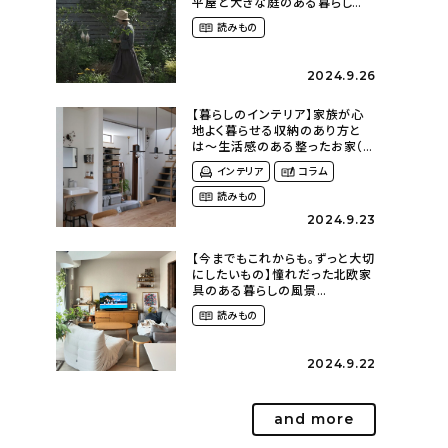
平屋と大きな庭のある暮らし
（tsumikiniwaさん）
読みもの
2024.9.26
【暮らしのインテリア】家族が心
地よく暮らせる収納のあり方と
は〜生活感のある整ったお家（
kaya___ieさん）
インテリア
コラム
読みもの
2024.9.23
【今までもこれからも。ずっと大切
にしたいもの】憧れだった北欧家
具のある暮らしの風景
（m._.k_homeさん）
読みもの
2024.9.22
and more