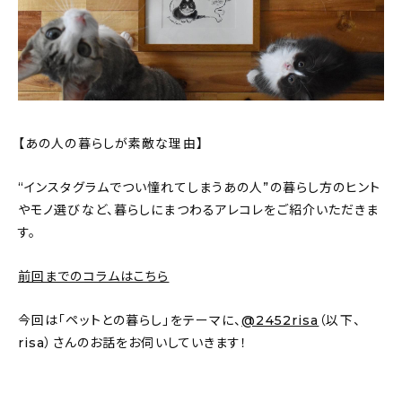
おすすめの記事
コラム
インテリア
【あの人の暮らしが素敵な理由】
キッチン
“インスタグラムでつい憧れてしまうあの人”の暮らし方のヒント
収納/掃除
やモノ選びなど、暮らしにまつわるアレコレをご紹介いただきま
す。
暮らし
前回までのコラムはこちら
daily mukuri
/ アイテム
今回は「ペットとの暮らし」をテーマに、
@2452risa
（以下、
risa）さんのお話をお伺いしていきます！
カテゴリー一覧