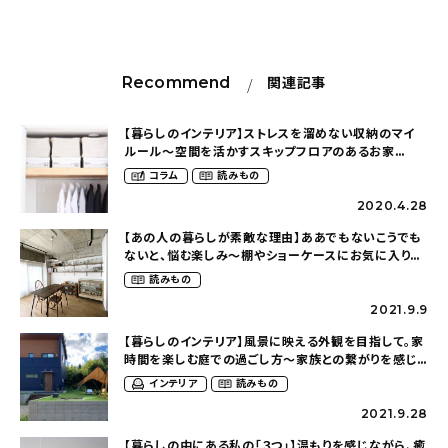
Recommend
関連記事
【暮らしのインテリア】ストレスを溜めない収納のマイ
ルール〜空間を活かすスキップフロアのあるお家
（annapple_houseさん）
コラム
読みもの
2020.4.28
【あの人の暮らしが素敵な理由】ああでもないこうでも
ないと、悩む楽しみ〜棚やショーケースにお気に入りを
並べて（kumacokumaoさん）
読みもの
2021.9.9
【暮らしのインテリア】風景に映える外観を目指して。家
時間を楽しむ庭での過ごし方〜家族との繋がりを感じ
る家づくり（seri.624さん）
インテリア
読みもの
2021.9.28
【暮らしの中にある私の「３つ」】温もりを感じながら、癒