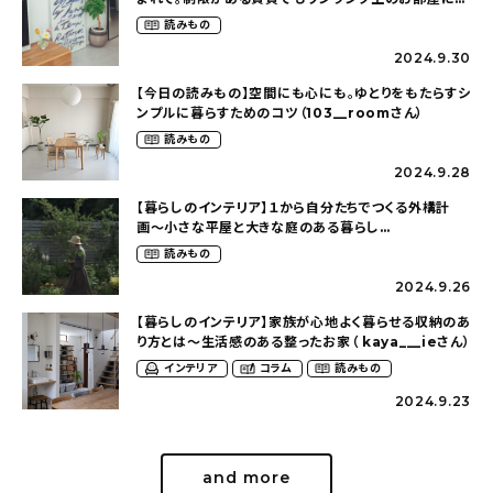
狭くても好きな暮らしのこと（_____chika708さん）
読みもの
2024.9.30
【今日の読みもの】空間にも心にも。ゆとりをもたらすシ
ンプルに暮らすためのコツ（103__roomさん）
読みもの
2024.9.28
【暮らしのインテリア】１から自分たちでつくる外構計
画〜小さな平屋と大きな庭のある暮らし
（tsumikiniwaさん）
読みもの
2024.9.26
【暮らしのインテリア】家族が心地よく暮らせる収納のあ
り方とは〜生活感のある整ったお家（ kaya___ieさん）
インテリア
コラム
読みもの
2024.9.23
and more