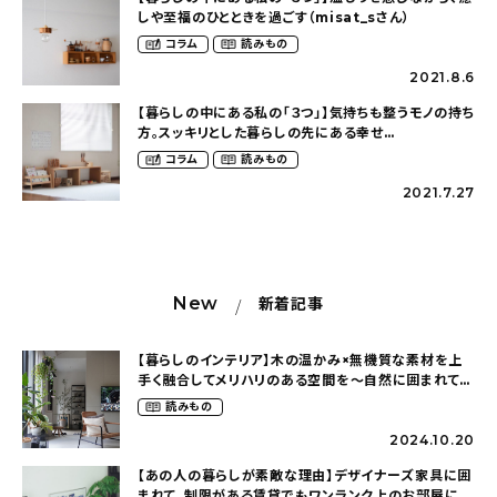
しや至福のひとときを過ごす（misat_sさん）
コラム
読みもの
2021.8.6
【暮らしの中にある私の「３つ」】気持ちも整うモノの持ち
方。スッキリとした暮らしの先にある幸せ
（kozue._.picさん）
コラム
読みもの
2021.7.27
New
新着記事
【暮らしのインテリア】木の温かみ×無機質な素材を上
手く融合してメリハリのある空間を〜自然に囲まれて暮
らす（ki_no_ieさん）
読みもの
2024.10.20
【あの人の暮らしが素敵な理由】デザイナーズ家具に囲
まれて。制限がある賃貸でもワンランク上のお部屋に〜