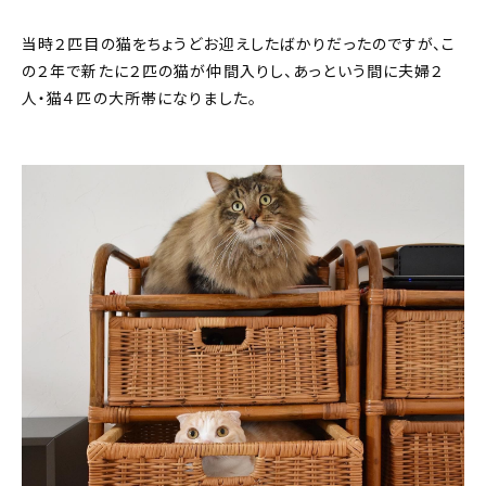
About
当時２匹目の猫をちょうどお迎えしたばかりだったのですが、こ
会社概要
の２年で新たに２匹の猫が仲間入りし、あっという間に夫婦２
人・猫４匹の大所帯になりました。
プライバシーポリシー
お問い合わせ