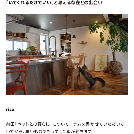
新着記事
「いてくれるだけでいい」と思える存在との出会い
人気の記事
おすすめの記事
インテリア
日用品
キッチン
ギフト
キッズ
risa
前回「ペットとの暮らし」についてコラムを書かせていただいて
いてから、早いものでもうすぐ２年が経ちます。