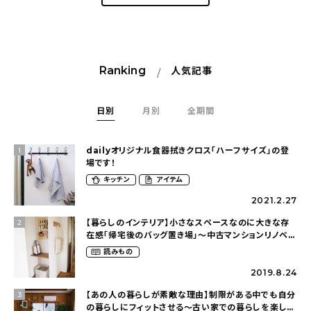
Ranking
人気記事
日別
月別
全期間
dailyオリジナル食器拭きクロス「ハーフサイズ」の登
1
場です！
キッチン
アイテム
2021.2.27
【暮らしのインテリア】小さなスペースなのに大きな存
2
在感「帰宅後のバッグ置き場」～中古マンションリノベー
ションで叶えたコダワリの暮らし（cocoyuko___さ
読みもの
ん）
2019.8.24
【あの人の暮らしが素敵な理由】制限がある中でも自分
3
の暮らしにフィットさせる〜古い家での暮らしを楽しむ