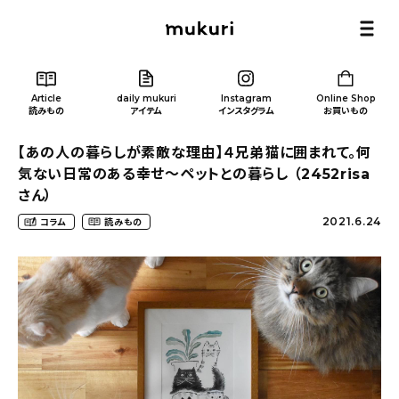
Article
daily mukuri
Instagram
Online Shop
読みもの
アイテム
インスタグラム
お買いもの
【あの人の暮らしが素敵な理由】４兄弟猫に囲まれて。何
気ない日常のある幸せ〜ペットとの暮らし （2452risa
さん）
2021.6.24
コラム
読みもの
Article
/ 読みもの
カテゴリー一覧
新着記事
人気の記事