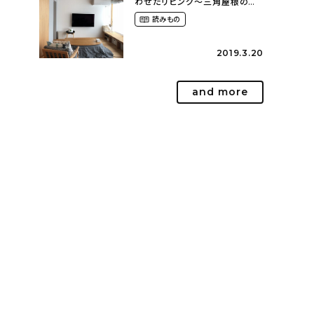
わせたリビング～三角屋根のモ
ダンハウス（yu______oo.ooさ
読みもの
ん）
2019.3.20
and more