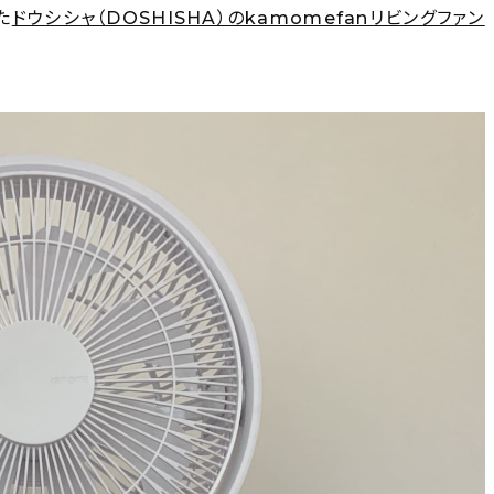
た
ドウシシャ（DOSHISHA）のkamomefanリビングファン