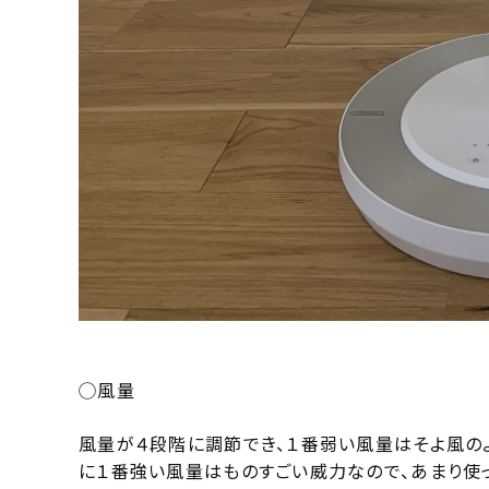
◯風量
風量が４段階に調節でき、１番弱い風量はそよ風の
に１番強い風量はものすごい威力なので、あまり使っ