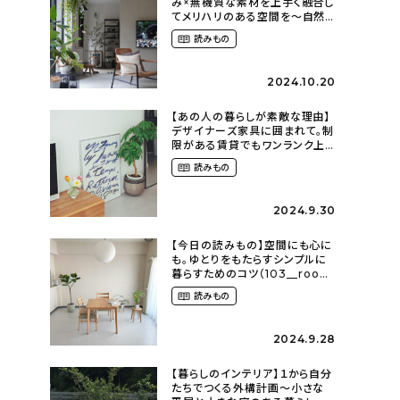
み×無機質な素材を上手く融合し
てメリハリのある空間を〜自然
に囲まれて暮らす（ki_no_ieさ
読みもの
ん）
2024.10.20
【あの人の暮らしが素敵な理由】
デザイナーズ家具に囲まれて。制
限がある賃貸でもワンランク上
のお部屋に〜狭くても好きな暮
読みもの
らしのこと（_____chika708さ
ん）
2024.9.30
【今日の読みもの】空間にも心に
も。ゆとりをもたらすシンプルに
暮らすためのコツ（103__room
さん）
読みもの
2024.9.28
【暮らしのインテリア】１から自分
たちでつくる外構計画〜小さな