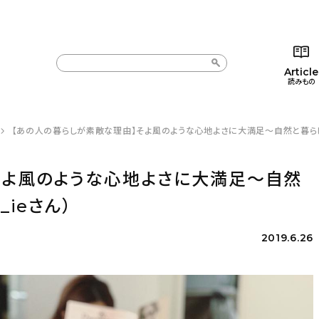
Article
読みもの
【あの人の暮らしが素敵な理由】そよ風のような心地よさに大満足〜自然と暮らしに
カテゴリー一覧
カテゴリー一覧
コラム
インテ
新着記事
新着記事
インテリア
日用
そよ風のような心地よさに大満足〜自然
人気の記事
人気の記事
キッチン
キッチ
ieさん）
おすすめの記事
おすすめの記事
収納/掃除
ギフト
2019.6.26