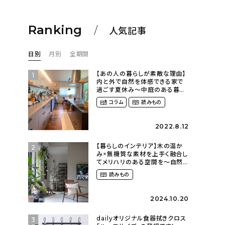
Ranking
人気記事
日別
月別
全期間
【あの人の暮らしが素敵な理由】
1
内と外で自然を体感できる家で
過ごす夏休み〜中庭のある暮ら
し（yume_2700さん）
コラム
読みもの
2022.8.12
【暮らしのインテリア】木の温か
2
み×無機質な素材を上手く融合し
てメリハリのある空間を〜自然
に囲まれて暮らす（ki_no_ieさ
読みもの
ん）
2024.10.20
dailyオリジナル食器拭きクロス
3