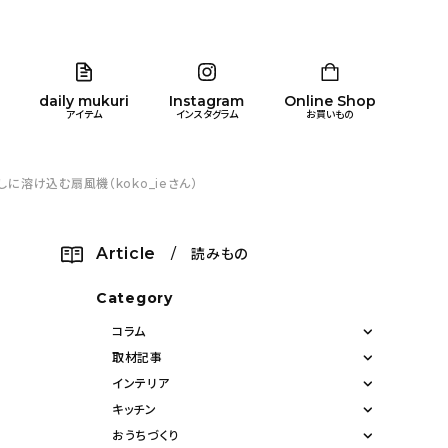
daily mukuri
Instagram
Online Shop
アイテム
インスタグラム
お買いもの
溶け込む扇風機（koko_ieさん）
リア
暮らし
キッズ
品
Article
/ 読みもの
ン
Category
コラム
取材記事
インテリア
キッチン
おうちづくり