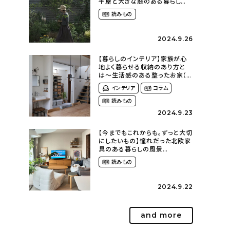
平屋と大きな庭のある暮らし
（tsumikiniwaさん）
読みもの
2024.9.26
【暮らしのインテリア】家族が心
地よく暮らせる収納のあり方と
は〜生活感のある整ったお家（
kaya___ieさん）
インテリア
コラム
読みもの
2024.9.23
【今までもこれからも。ずっと大切
にしたいもの】憧れだった北欧家
具のある暮らしの風景
（m._.k_homeさん）
読みもの
2024.9.22
and more