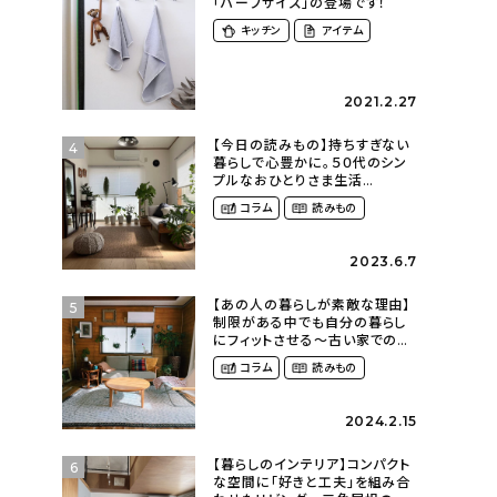
「ハーフサイズ」の登場です！
キッチン
アイテム
2021.2.27
【今日の読みもの】持ちすぎない
4
暮らしで心豊かに。５０代のシン
プルなおひとりさま生活
（ohitorisama_kurasiさん）
コラム
読みもの
2023.6.7
【あの人の暮らしが素敵な理由】
5
制限がある中でも自分の暮らし
にフィットさせる〜古い家での暮
らしを楽しむ（idasanchiさん）
コラム
読みもの
2024.2.15
【暮らしのインテリア】コンパクト
6
な空間に「好きと工夫」を組み合