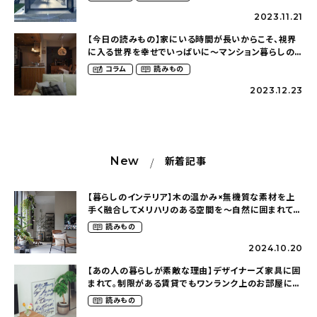
2023.11.21
【今日の読みもの】家にいる時間が長いからこそ、視界
に入る世界を幸せでいっぱいに〜マンション暮らしのイ
ンテリア（miyu_noieさん）
コラム
読みもの
2023.12.23
New
新着記事
【暮らしのインテリア】木の温かみ×無機質な素材を上
手く融合してメリハリのある空間を〜自然に囲まれて暮
らす（ki_no_ieさん）
読みもの
2024.10.20
【あの人の暮らしが素敵な理由】デザイナーズ家具に囲
まれて。制限がある賃貸でもワンランク上のお部屋に〜
狭くても好きな暮らしのこと（_____chika708さん）
読みもの