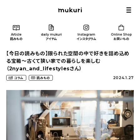
Article
daily mukuri
Instagram
Online Shop
読みもの
アイテム
インスタグラム
お買いもの
【今日の読みもの】限られた空間の中で好きを詰め込め
る宝箱〜古くて狭い家での暮らしを楽しむ
（2nyan_and_lifestylesさん）
2024.1.27
コラム
読みもの
Article
/ 読みもの
カテゴリー一覧
新着記事
人気の記事