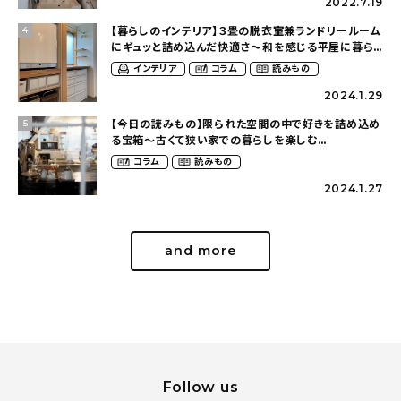
2022.7.19
【暮らしのインテリア】３畳の脱衣室兼ランドリールーム
4
にギュッと詰め込んだ快適さ〜和を感じる平屋に暮ら
す（heco_homeさん）
インテリア
コラム
読みもの
2024.1.29
【今日の読みもの】限られた空間の中で好きを詰め込め
5
る宝箱〜古くて狭い家での暮らしを楽しむ
（2nyan_and_lifestylesさん）
コラム
読みもの
2024.1.27
and more
Follow us