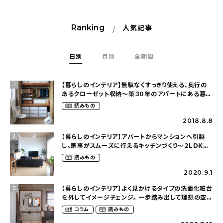
Ranking
人気記事
日別
月別
全期間
【暮らしのインテリア】無駄なくすっきり使える、奥行の
1
あるクローゼット収納〜築３０年のアパートにある暮ら
し（mari_ppe_さん）
読みもの
2018.8.8
【暮らしのインテリア】アパートからマンションへ引越
2
し。家事がスムーズに行えるキッチンづくり〜２LDKの
賃貸暮らし（mari_ppe_さん）
読みもの
2020.9.1
【暮らしのインテリア】よく見かけるタイプの洗面化粧台
3
を外してイメージチェンジ。 一歩踏み出して理想の空間
へ〜築１２年の建売住宅をDIYする暮らし
コラム
読みもの
（asasa0509さん）