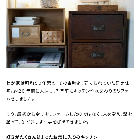
新着記事
人気の記事
おすすめの記事
インテリア
日用品
キッチン
わが家は昭和５０年築の、その当時よく建てられていた建売住
宅。約２０年前に入居し、７年前にキッチンや水まわりのリフォー
ギフト
ムをしました。
キッズ
そう、最初から全てをリフォームしたのではなく、床を変え、壁を
塗って、など少しずつ手を加えてきました。
好きがたくさん詰まったお気に入りのキッチン