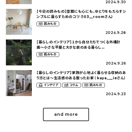
2024.9.30
【今日の読みもの】空間にも心にも。ゆとりをもたらすシ
ンプルに暮らすためのコツ（103__roomさん）
読みもの
2024.9.28
【暮らしのインテリア】１から自分たちでつくる外構計
画〜小さな平屋と大きな庭のある暮らし
（tsumikiniwaさん）
読みもの
2024.9.26
【暮らしのインテリア】家族が心地よく暮らせる収納のあ
り方とは〜生活感のある整ったお家（ kaya___ieさん）
インテリア
コラム
読みもの
2024.9.23
and more