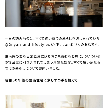
おすすめの記事
コラム
インテリア
今日の読みものは、古くて狭い家での暮らしを楽しまれている
キッチン
@
2nyan_and_lifestyles
（以下、izumi）さんのお話です。
収納/掃除
生活感のある日常風景に落ち着きを感じると共に、ついついそ
の雰囲気に引き込まれてしまう素敵な空間。古くて狭い家なら
暮らし
ではの暮らしについてお伺いました。
昭和５０年築の建売住宅に少しずつ手を加えて
daily mukuri
/ アイテム
カテゴリー一覧