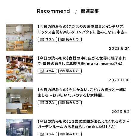
Recommend
関連記事
【今日の読みもの】こだわりの造作家具とインテリア、
ミックス空間を楽しみコンパクトに住みこなす。中古マ
ンションリノベーション１Rの暮らし・後編
コラム
読みもの
（haruno___ieさん）
2023.6.24
【今日の読みもの】食器の中に広がる世界に魅了され
て。毎日の暮らしに北欧食器（maru_mumuさん）
コラム
読みもの
2023.11.18
【今日の読みもの】今しかない、こどもの成長と一緒に
楽しむ〜おいしい匂いのするお家時間
（i__home.0517さん）
コラム
読みもの
2023.9.2
【今日の読みもの】１３畳の空間があたえてくれる彩り〜
ガーデンルームのある暮らし（miki.4611さん）
コラム
読みもの