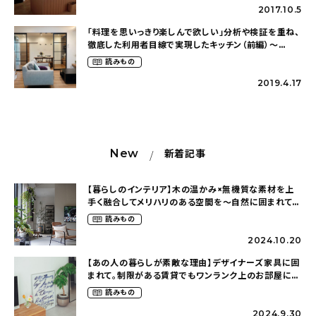
2017.10.5
「料理を思いっきり楽しんで欲しい」分析や検証を重ね、
徹底した利用者目線で実現したキッチン（前編）〜
LIXIL取材〜
読みもの
2019.4.17
New
新着記事
【暮らしのインテリア】木の温かみ×無機質な素材を上
手く融合してメリハリのある空間を〜自然に囲まれて暮
らす（ki_no_ieさん）
読みもの
2024.10.20
【あの人の暮らしが素敵な理由】デザイナーズ家具に囲
まれて。制限がある賃貸でもワンランク上のお部屋に〜
狭くても好きな暮らしのこと（_____chika708さん）
読みもの
2024.9.30