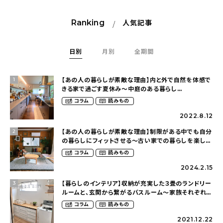
Ranking
人気記事
日別
月別
全期間
【あの人の暮らしが素敵な理由】内と外で自然を体感で
1
きる家で過ごす夏休み〜中庭のある暮らし
（yume_2700さん）
コラム
読みもの
2022.8.12
【あの人の暮らしが素敵な理由】制限がある中でも自分
2
の暮らしにフィットさせる〜古い家での暮らしを楽しむ
（idasanchiさん）
コラム
読みもの
2024.2.15
【暮らしのインテリア】収納が充実した３畳のランドリー
3
ルームと、玄関から繋がるバスルーム〜家族それぞれが
くつろげて、少し遊び心のある家（megu6465さん）
コラム
読みもの
2021.12.22