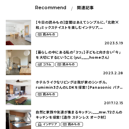
Recommend
関連記事
【今日の読みもの】空間はあえてシンプルに。「北欧
和」ミックステイストを楽しむインテリア。
（alne_coffeeさん）
読みもの
2023.5.19
【暮らしの中にある私の「３つ」】子どもと向き合い「今」
を大切にするということ（yui____homeさん）
コラム
読みもの
2023.2.28
ホテルライクなリビングは我が家のシンボル。
rumimin3さんのLDKを探索！【Panasonic パナ
ソニック Lクラス】
読みもの
2017.12.15
自然と家族や友達が集まるキッチン。___mw.72さんの
キッチンを探索！【造作 ステンレス オーク材】
インテリア
読みもの