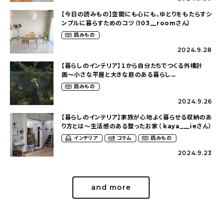
【今日の読みもの】空間にも心にも。ゆとりをもたらすシ
ンプルに暮らすためのコツ（103__roomさん）
読みもの
2024.9.28
【暮らしのインテリア】１から自分たちでつくる外構計
画〜小さな平屋と大きな庭のある暮らし
（tsumikiniwaさん）
読みもの
2024.9.26
【暮らしのインテリア】家族が心地よく暮らせる収納のあ
り方とは〜生活感のある整ったお家（ kaya___ieさん）
インテリア
コラム
読みもの
2024.9.23
and more