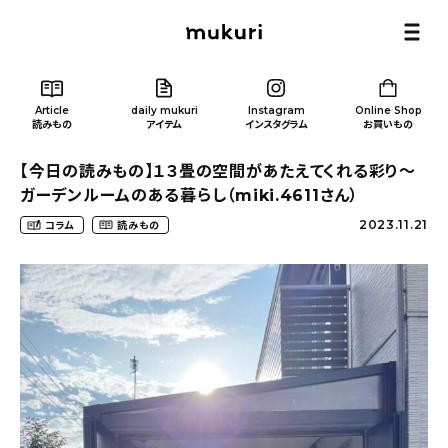
Article
daily mukuri
Instagram
Online Shop
読みもの
アイテム
インスタグラム
お買いもの
【今日の読みもの】１３畳の空間があたえてくれる彩り〜
ガーデンルームのある暮らし（miki.4611さん）
2023.11.21
コラム
読みもの
Article
/ 読みもの
カテゴリー一覧
新着記事
人気の記事