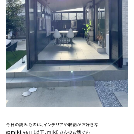
おすすめの記事
コラム
インテリア
キッチン
収納/掃除
暮らし
daily mukuri
/ アイテム
カテゴリー一覧
今日の読みものは、インテリアや収納がお好きな
@miki.4611
（以下、miki）さんのお話です。