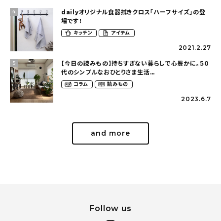
dailyオリジナル食器拭きクロス「ハーフサイズ」の登
4
場です！
キッチン
アイテム
2021.2.27
【今日の読みもの】持ちすぎない暮らしで心豊かに。５０
5
代のシンプルなおひとりさま生活
（ohitorisama_kurasiさん）
コラム
読みもの
2023.6.7
and more
Follow us