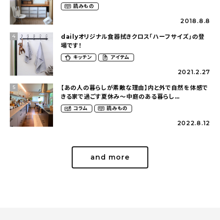
し（mari_ppe_さん）
読みもの
2018.8.8
dailyオリジナル食器拭きクロス「ハーフサイズ」の登
4
場です！
キッチン
アイテム
2021.2.27
【あの人の暮らしが素敵な理由】内と外で自然を体感で
5
きる家で過ごす夏休み〜中庭のある暮らし
（yume_2700さん）
コラム
読みもの
2022.8.12
and more