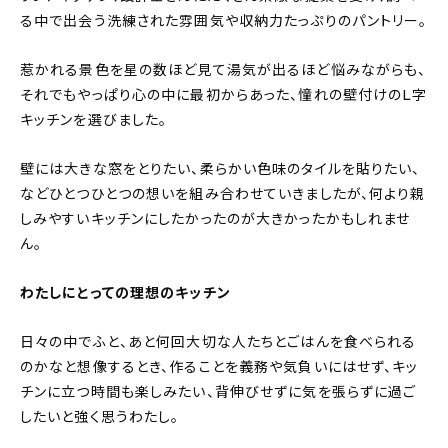
About
る中で出会う洗練された雰囲気や収納力たっぷりのパントリー。
会社概要
惹かれる景色を星の数ほど見て湯気が出るほど悩みながらも、
それでもやっぱり心の中に最初からあった、憧れの壁付けのL字
プライバシーポリシー
キッチンを選びました。
お問い合わせ
壁には大きな窓をとりたい、柔らかい色味のタイルを貼りたい、
などひとつひとつの想いを組み合わせていきましたが、何より親
しみやすいキッチンにしたかったのが大きかったかもしれませ
ん。
わたしにとっての理想のキッチン
日々の中でふと、あと何回大切な人たちとごはんを食べられる
のかなと想像するとき、作ることを義務や気負いにはせず、キッ
チンに立つ時間も楽しみたい、背伸びせずに気を張らずに過ご
したいと強く思うわたし。