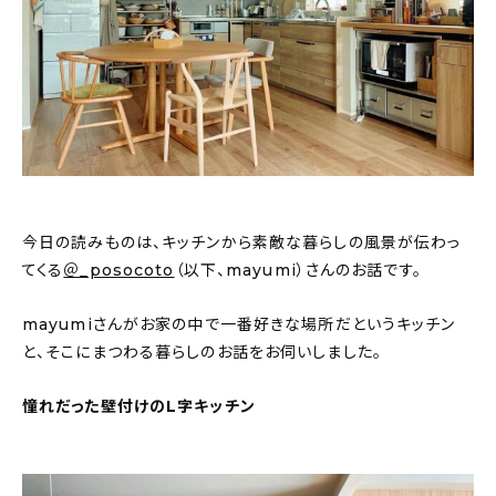
おすすめの記事
コラム
インテリア
キッチン
今日の読みものは、キッチンから素敵な暮らしの風景が伝わっ
収納/掃除
てくる
＠_posocoto
（以下、mayumi）さんのお話です。
暮らし
mayumiさんがお家の中で一番好きな場所だというキッチン
と、そこにまつわる暮らしのお話をお伺いしました。
daily mukuri
/ アイテム
憧れだった壁付けのL字キッチン
カテゴリー一覧