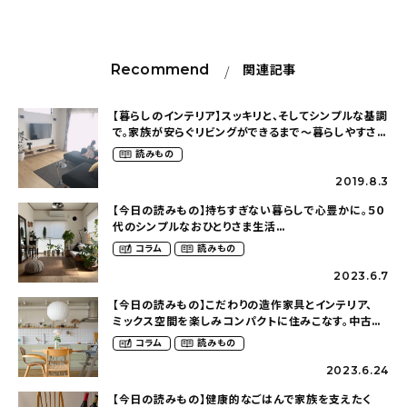
Recommend
関連記事
【暮らしのインテリア】スッキリと、そしてシンプルな基調
で。家族が安らぐリビングができるまで～暮らしやすさを
重視した平屋づくり（h._.hausさん）
読みもの
2019.8.3
【今日の読みもの】持ちすぎない暮らしで心豊かに。５０
代のシンプルなおひとりさま生活
（ohitorisama_kurasiさん）
コラム
読みもの
2023.6.7
【今日の読みもの】こだわりの造作家具とインテリア、
ミックス空間を楽しみコンパクトに住みこなす。中古マ
ンションリノベーション１Rの暮らし・後編
コラム
読みもの
（haruno___ieさん）
2023.6.24
【今日の読みもの】健康的なごはんで家族を支えたく