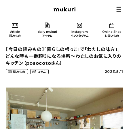
Article
daily mukuri
Instagram
Online Shop
読みもの
アイテム
インスタグラム
お買いもの
【今日の読みもの】「暮らしの根っこ」で「わたしの味方」。
どんな時も一番頼りになる場所〜わたしのお気に入りの
キッチン（posocotoさん）
2023.8.11
読みもの
コラム
Article
/ 読みもの
カテゴリー一覧
新着記事
人気の記事