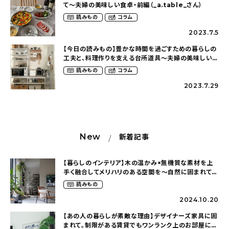
て〜夫婦の美味しい食卓・前編（_a.table_さん）
読みもの
コラム
2023.7.5
【今日の読みもの】豊かな時間を過ごすための暮らしの
工夫と、料理作りを支える台所道具〜夫婦の美味しい食
卓・後編（_a.table_さん）
読みもの
コラム
2023.7.29
New
新着記事
【暮らしのインテリア】木の温かみ×無機質な素材を上
手く融合してメリハリのある空間を〜自然に囲まれて暮
らす（ki_no_ieさん）
読みもの
2024.10.20
【あの人の暮らしが素敵な理由】デザイナーズ家具に囲
まれて。制限がある賃貸でもワンランク上のお部屋に〜