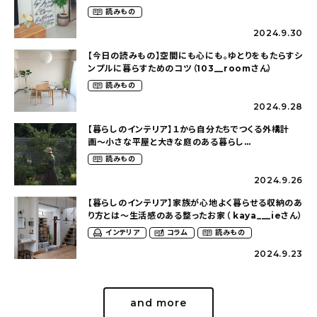
狭くても好きな暮らしのこと（_____chika708さん）
読みもの
2024.9.30
【今日の読みもの】空間にも心にも。ゆとりをもたらすシ
ンプルに暮らすためのコツ（103__roomさん）
読みもの
2024.9.28
【暮らしのインテリア】１から自分たちでつくる外構計
画〜小さな平屋と大きな庭のある暮らし
（tsumikiniwaさん）
読みもの
2024.9.26
【暮らしのインテリア】家族が心地よく暮らせる収納のあ
り方とは〜生活感のある整ったお家（ kaya___ieさん）
インテリア
コラム
読みもの
2024.9.23
and more