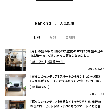
Ranking
人気記事
日別
月別
全期間
【今日の読みもの】限られた空間の中で好きを詰め込め
1
る宝箱〜古くて狭い家での暮らしを楽しむ
（2nyan_and_lifestylesさん）
コラム
読みもの
2024.1.27
【暮らしのインテリア】アパートからマンションへ引越
2
し。家事がスムーズに行えるキッチンづくり〜２LDKの
賃貸暮らし（mari_ppe_さん）
読みもの
2020.9.1
【暮らしのインテリア】無駄なくすっきり使える、奥行の
3
あるクローゼット収納〜築３０年のアパートにある暮ら