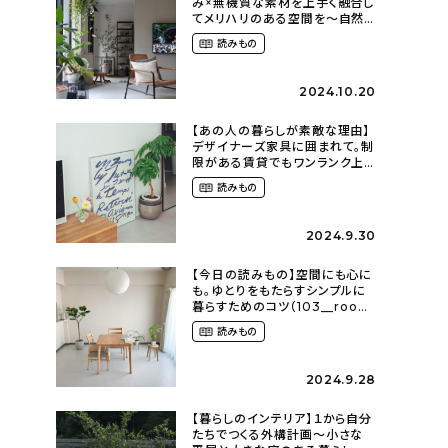
み×無機質な素材を上手く融合し
てメリハリのある空間を〜自然
に囲まれて暮らす（ki_no_ieさ
読みもの
ん）
2024.10.20
【あの人の暮らしが素敵な理由】
デザイナーズ家具に囲まれて。制
限がある賃貸でもワンランク上
のお部屋に〜狭くても好きな暮
読みもの
らしのこと（_____chika708さ
ん）
2024.9.30
【今日の読みもの】空間にも心に
も。ゆとりをもたらすシンプルに
暮らすためのコツ（103__room
さん）
読みもの
2024.9.28
【暮らしのインテリア】１から自分
たちでつくる外構計画〜小さな