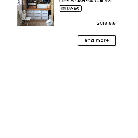
ローゼット収納〜築３０年のア
パートにある暮らし
読みもの
（mari_ppe_さん）
2018.8.8
and more