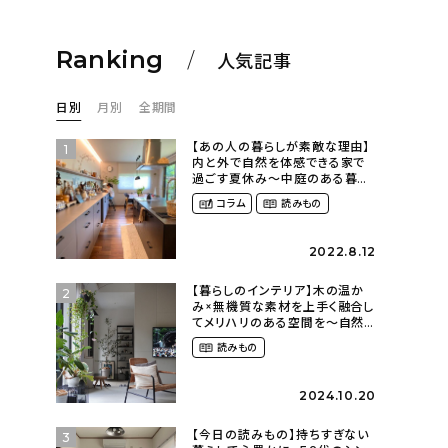
Ranking
人気記事
日別
月別
全期間
【あの人の暮らしが素敵な理由】
1
内と外で自然を体感できる家で
過ごす夏休み〜中庭のある暮ら
し（yume_2700さん）
コラム
読みもの
2022.8.12
【暮らしのインテリア】木の温か
2
み×無機質な素材を上手く融合し
てメリハリのある空間を〜自然
に囲まれて暮らす（ki_no_ieさ
読みもの
ん）
2024.10.20
【今日の読みもの】持ちすぎない
3