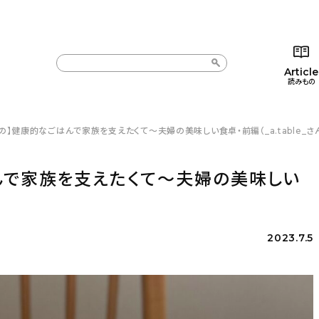
Article
読みもの
の】健康的なごはんで家族を支えたくて〜夫婦の美味しい食卓・前編（_a.table_さ
カテゴリー一覧
カテゴリー一覧
コラム
インテ
新着記事
新着記事
インテリア
日用
んで家族を支えたくて〜夫婦の美味しい
人気の記事
人気の記事
キッチン
キッチ
おすすめの記事
おすすめの記事
収納/掃除
ギフト
2023.7.5