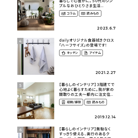
暮らしで心豊かに。５０代のシン
プルなおひとりさま生活
（ohitorisama_kurasiさん）
コラム
読みもの
2023.6.7
dailyオリジナル食器拭きクロス
4
「ハーフサイズ」の登場です！
キッチン
アイテム
2021.2.27
【暮らしのインテリア】３階建てで
5
心地よく暮らすために。我が家の
間取りの工夫〜都内に注文住宅
を建てるということ
収納/掃除
読みもの
（azu_k1009さん）
2019.12.14
【暮らしのインテリア】無駄なく
6
すっきり使える、奥行のあるク