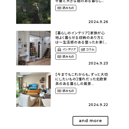
平屋と大きな庭のある暮らし
（tsumikiniwaさん）
読みもの
2024.9.26
【暮らしのインテリア】家族が心
地よく暮らせる収納のあり方と
は〜生活感のある整ったお家（
kaya___ieさん）
インテリア
コラム
読みもの
2024.9.23
【今までもこれからも。ずっと大切
にしたいもの】憧れだった北欧家
具のある暮らしの風景
（m._.k_homeさん）
読みもの
2024.9.22
and more