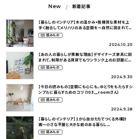
New
新着記事
【暮らしのインテリア】木の温かみ×無機質な素材を上
手く融合してメリハリのある空間を〜自然に囲まれて暮
らす（ki_no_ieさん）
読みもの
2024.10.20
【あの人の暮らしが素敵な理由】デザイナーズ家具に囲
まれて。制限がある賃貸でもワンランク上のお部屋に〜
狭くても好きな暮らしのこと（_____chika708さん）
読みもの
2024.9.30
【今日の読みもの】空間にも心にも。ゆとりをもたらすシ
ンプルに暮らすためのコツ（103__roomさん）
読みもの
2024.9.28
【暮らしのインテリア】１から自分たちでつくる外構計
画〜小さな平屋と大きな庭のある暮らし
（tsumikiniwaさん）
読みもの