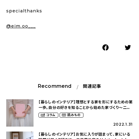
specialthanks
@eim.oo___
Recommend
関連記事
【暮らしのインテリア】理想とする家を形にするための第
一歩。自分の好きを知ることから始めた家づくり〜二世
帯住宅をリノベーションした木の温もりを感じるおうち
コラム
読みもの
（_____iamami326さん）
2022.1.31
【暮らしのインテリア】お気に入りが詰まって、家にいる