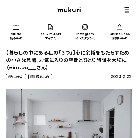
Article
daily mukuri
Instagram
Online Shop
読みもの
アイテム
インスタグラム
お買いもの
【暮らしの中にある私の「３つ」】心に余裕をもたらすため
の小さな意識。お気に入りの空間とひとり時間を大切に
（eim.oo___さん）
2023.2.22
コラム
読みもの
Article
/ 読みもの
カテゴリー一覧
新着記事
人気の記事