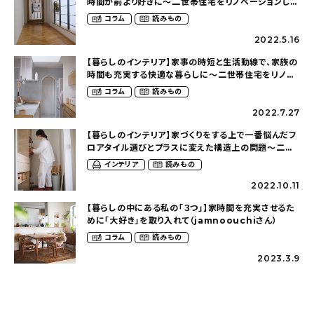
時間が前より好きに〜二世帯住宅をリノベーションした
木の温もりを感じるおうち（_____iamami326さん）
コラム
読みもの
2022.5.16
【暮らしのインテリア】家事の時短と生活動線で、家族の
時間も充実する快適な暮らしに〜二世帯住宅をリノ
ベーションした木の温もりを感じるおうち
コラム
読みもの
（_____iamami326さん）
2022.7.27
【暮らしのインテリア】家づくりをする上で一番悩んだフ
ロアタイル選びとプラスに変えた構造上の問題〜二世
帯住宅をリノベーションした木の温もりを感じるおうち
インテリア
読みもの
（_____ami_room326さん）
2022.10.11
【暮らしの中にある私の「３つ」】家時間を充実させるた
めに「大好き」を取り入れて（jamnoouchiさん）
コラム
読みもの
2023.3.9