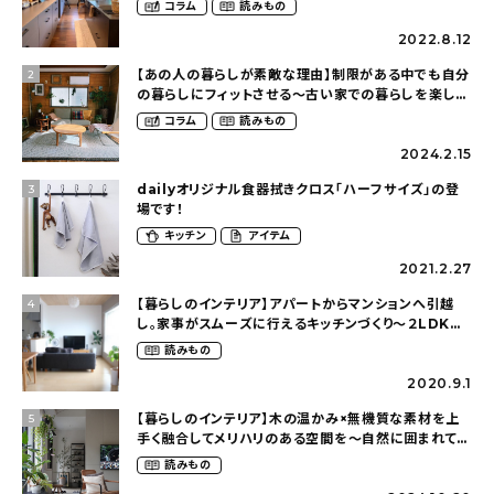
コラム
読みもの
2022.8.12
【あの人の暮らしが素敵な理由】制限がある中でも自分
2
の暮らしにフィットさせる〜古い家での暮らしを楽しむ
（idasanchiさん）
コラム
読みもの
2024.2.15
dailyオリジナル食器拭きクロス「ハーフサイズ」の登
3
場です！
キッチン
アイテム
2021.2.27
【暮らしのインテリア】アパートからマンションへ引越
4
し。家事がスムーズに行えるキッチンづくり〜２LDKの
賃貸暮らし（mari_ppe_さん）
読みもの
2020.9.1
【暮らしのインテリア】木の温かみ×無機質な素材を上
5
手く融合してメリハリのある空間を〜自然に囲まれて暮
らす（ki_no_ieさん）
読みもの