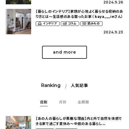
2024.9.26
【暮らしのインテリア】家族が心地よく暮らせる収納のあ
り方とは〜生活感のある整ったお家（ kaya___ieさん）
インテリア
コラム
読みもの
2024.9.23
and more
Ranking
人気記事
日別
月別
全期間
【あの人の暮らしが素敵な理由】内と外で自然を体感で
1
きる家で過ごす夏休み〜中庭のある暮らし
（yume_2700さん）