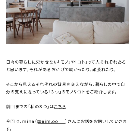
おすすめの記事
コラム
インテリア
キッチン
日々の暮らしに欠かせない「モノ」や「コト」って人それぞれある
収納/掃除
と思います。それがあるおかげで助かったり、頑張れたり。
暮らし
そこから見えるそれぞれの背景を交えながら、暮らしの中で自
分の支えになっている「３つ」のモノやコトをご紹介します。
daily mukuri
/ アイテム
前回までの「私の３つ」は
こちら
今回は、mina（
@eim.oo___
）さんにお話をお伺いしていきま
カテゴリー一覧
す。