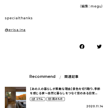
（編集：megu）
specialthanks
@erisa.ina
Recommend
関連記事
【あの人の暮らしが素敵な理由】景色を切り取り、季節
を感じる家〜自然と暮らしをつなぐ窓のある日常
（erisa.inaさん）
コラム
読みもの
2020.11.14