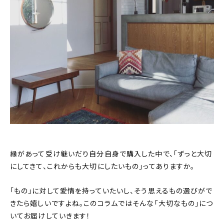
おすすめの記事
コラム
インテリア
キッチン
収納/掃除
暮らし
縁があって受け継いだり自分自身で購入した中で、「ずっと大切
にしてきて、これからも大切にしたいもの」ってありますか。
daily mukuri
/ アイテム
「もの」に対して愛情を持っていたいし、そう思えるもの選びがで
カテゴリー一覧
きたら嬉しいですよね。このコラムではそんな「大切なもの」につ
いてお届けしていきます！