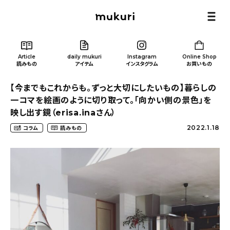
Article
daily mukuri
Instagram
Online Shop
読みもの
アイテム
インスタグラム
お買いもの
【今までもこれからも。ずっと大切にしたいもの】暮らしの
一コマを絵画のように切り取って。「向かい側の景色」を
映し出す鏡（erisa.inaさん）
2022.1.18
コラム
読みもの
Article
/ 読みもの
カテゴリー一覧
新着記事
人気の記事