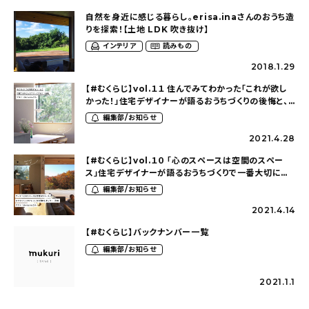
自然を身近に感じる暮らし。erisa.inaさんのおうち造
りを探索！【土地 LDK 吹き抜け】
インテリア
読みもの
2018.1.29
【#むくらじ】vol.１１ 住んでみてわかった「これが欲し
かった！」住宅デザイナーが語るおうちづくりの後悔と、
次家を建てる時のポイント-後編-（ゲスト
編集部/お知らせ
@erisa.ina）
2021.4.28
【#むくらじ】vol.１０ 「心のスペースは空間のスペー
ス」住宅デザイナーが語るおうちづくりで一番大切にし
たこと-前編-（ゲスト@erisa.ina）
編集部/お知らせ
2021.4.14
【#むくらじ】バックナンバー一覧
編集部/お知らせ
2021.1.1