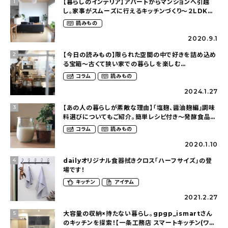
【暮らしのインテリア】アパートからマンションへ引越
1
し。家事がスムーズに行えるキッチンづくり〜２LDKの
賃貸暮らし（mari_ppe_さん）
読みもの
2020.9.1
【今日の読みもの】限られた空間の中で好きを詰め込め
2
る宝箱〜古くて狭い家での暮らしを楽しむ
（2nyan_and_lifestylesさん）
コラム
読みもの
2024.1.27
【あの人の暮らしが素敵な理由】「塩麹、醤油麹編」調味
3
料選びについてもご紹介。簡単レシピ付き〜発酵食品の
ある暮らし（__mamigram___さん）
コラム
読みもの
2020.1.10
dailyオリジナル食器拭きクロス「ハーフサイズ」の登
4
場です！
キッチン
アイテム
2021.2.27
大容量の収納×持たない暮らし。gpgp_ismartさん
5
のキッチンを探索！【一条工務店 スマートキッチン(ワイ