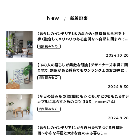
New
新着記事
【暮らしのインテリア】木の温かみ×無機質な素材を上
手く融合してメリハリのある空間を〜自然に囲まれて暮
らす（ki_no_ieさん）
読みもの
2024.10.20
【あの人の暮らしが素敵な理由】デザイナーズ家具に囲
まれて。制限がある賃貸でもワンランク上のお部屋に〜
狭くても好きな暮らしのこと（_____chika708さん）
読みもの
2024.9.30
【今日の読みもの】空間にも心にも。ゆとりをもたらすシ
ンプルに暮らすためのコツ（103__roomさん）
読みもの
2024.9.28
【暮らしのインテリア】１から自分たちでつくる外構計
画〜小さな平屋と大きな庭のある暮らし