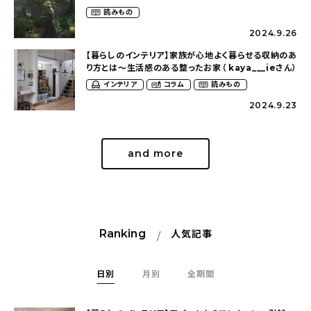
（tsumikiniwaさん）
読みもの
2024.9.26
【暮らしのインテリア】家族が心地よく暮らせる収納のあ
り方とは〜生活感のある整ったお家（ kaya___ieさん）
インテリア
コラム
読みもの
2024.9.23
and more
Ranking
人気記事
日別
月別
全期間