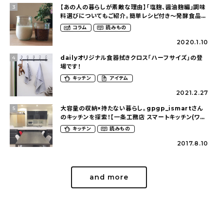
【あの人の暮らしが素敵な理由】「塩麹、醤油麹編」調味
3
料選びについてもご紹介。簡単レシピ付き〜発酵食品の
ある暮らし（__mamigram___さん）
コラム
読みもの
2020.1.10
dailyオリジナル食器拭きクロス「ハーフサイズ」の登
4
場です！
キッチン
アイテム
2021.2.27
大容量の収納×持たない暮らし。gpgp_ismartさん
5
のキッチンを探索！【一条工務店 スマートキッチン(ワイ
ドカウンター)】
キッチン
読みもの
2017.8.10
and more