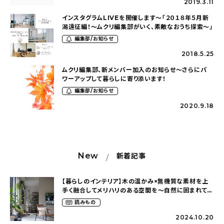
2019.3.11
インスタグラムLIVEを開催します〜「２０１８年５月新
潟遠征編！〜ムクリ編集部がいく、素敵なおうち探索〜」
編集部/お知らせ
2018.5.25
ムクリ編集部、新メンバー加入のお知らせ〜さらにパ
ワーアップして暮らしに寄り添います！
編集部/お知らせ
2020.9.18
New
新着記事
【暮らしのインテリア】木の温かみ×無機質な素材を上
手く融合してメリハリのある空間を〜自然に囲まれて暮
らす（ki_no_ieさん）
読みもの
2024.10.20