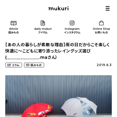
Article
daily mukuri
Instagram
Online Shop
読みもの
アイテム
インスタグラム
お買いもの
【あの人の暮らしが素敵な理由】雨の日だからこそ楽しく
快適に〜こどもに寄り添ったレイングッズ選び
(______________.maさん）
2019.6.3
コラム
読みもの
Article
/ 読みもの
カテゴリー一覧
新着記事
人気の記事