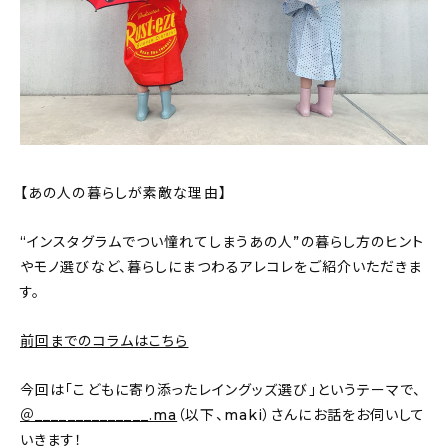
おすすめの記事
コラム
インテリア
キッチン
【あの人の暮らしが素敵な理由】
収納/掃除
“インスタグラムでつい憧れてしまうあの人”の暮らし方のヒント
やモノ選びなど、暮らしにまつわるアレコレをご紹介いただきま
暮らし
す。
daily mukuri
/ アイテム
前回までのコラムはこちら
今回は「こどもに寄り添ったレイングッズ選び」というテーマで、
カテゴリー一覧
＠______________.ma
（以下、maki）さんにお話をお伺いして
いきます！