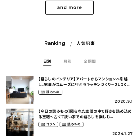
and more
Ranking
人気記事
日別
月別
全期間
【暮らしのインテリア】アパートからマンションへ引越
1
し。家事がスムーズに行えるキッチンづくり〜２LDKの
賃貸暮らし（mari_ppe_さん）
読みもの
2020.9.1
【今日の読みもの】限られた空間の中で好きを詰め込め
2
る宝箱〜古くて狭い家での暮らしを楽しむ
（2nyan_and_lifestylesさん）
コラム
読みもの
2024.1.27