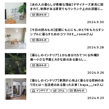
【あの人の暮らしが素敵な理由】デザイナーズ家具に囲
まれて。制限がある賃貸でもワンランク上のお部屋に〜
狭くても好きな暮らしのこと（_____chika708さん）
読みもの
2024.9.30
【今日の読みもの】空間にも心にも。ゆとりをもたらすシ
ンプルに暮らすためのコツ（103__roomさん）
読みもの
2024.9.28
【暮らしのインテリア】１から自分たちでつくる外構計
画〜小さな平屋と大きな庭のある暮らし
（tsumikiniwaさん）
読みもの
2024.9.26
【暮らしのインテリア】家族が心地よく暮らせる収納のあ
り方とは〜生活感のある整ったお家（ kaya___ieさん）
インテリア
コラム
読みもの
2024.9.23