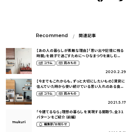
Recommend
関連記事
【あの人の暮らしが素敵な理由】「思い出や記憶に残る
時間」を親子で過ごすために〜ひなまつりを楽しむ
（______________.maさん）
コラム
読みもの
2020.2.29
【今までもこれからも。ずっと大切にしたいもの】賃貸に
住んでいた時から使い続けている思い入れのある食器
棚（______________.maさん）
コラム
読みもの
2021.5.17
「今建てるなら」理想の暮らしを実現する間取り、全３１
パターンをご紹介（前編）
編集部/お知らせ