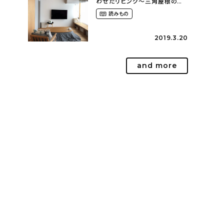
わせたリビング～三角屋根のモ
ダンハウス（yu______oo.ooさ
読みもの
ん）
2019.3.20
and more