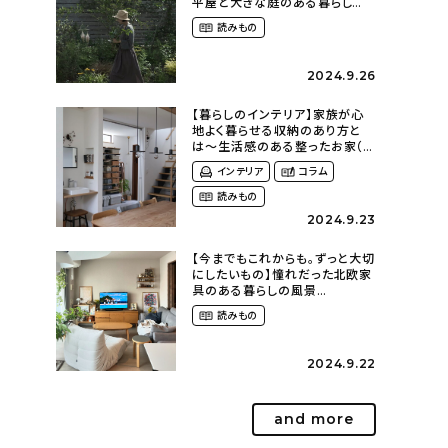
平屋と大きな庭のある暮らし
（tsumikiniwaさん）
読みもの
2024.9.26
【暮らしのインテリア】家族が心
地よく暮らせる収納のあり方と
は〜生活感のある整ったお家（
kaya___ieさん）
インテリア
コラム
読みもの
2024.9.23
【今までもこれからも。ずっと大切
にしたいもの】憧れだった北欧家
具のある暮らしの風景
（m._.k_homeさん）
読みもの
2024.9.22
and more