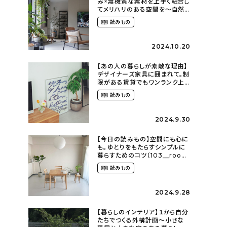
み×無機質な素材を上手く融合し
てメリハリのある空間を〜自然
に囲まれて暮らす（ki_no_ieさ
読みもの
ん）
2024.10.20
【あの人の暮らしが素敵な理由】
デザイナーズ家具に囲まれて。制
限がある賃貸でもワンランク上
のお部屋に〜狭くても好きな暮
読みもの
らしのこと（_____chika708さ
ん）
2024.9.30
【今日の読みもの】空間にも心に
も。ゆとりをもたらすシンプルに
暮らすためのコツ（103__room
さん）
読みもの
2024.9.28
【暮らしのインテリア】１から自分
たちでつくる外構計画〜小さな