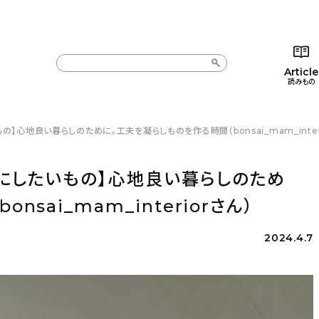
Article
読みもの
】心地良い暮らしのために。工夫を凝らしものを作る時間（bonsai_mam_inter
カテゴリー一覧
カテゴリー一覧
コラム
インテ
新着記事
新着記事
インテリア
日用
切にしたいもの】心地良い暮らしのため
人気の記事
人気の記事
キッチン
キッチ
sai_mam_interiorさん）
おすすめの記事
おすすめの記事
収納/掃除
ギフト
2024.4.7