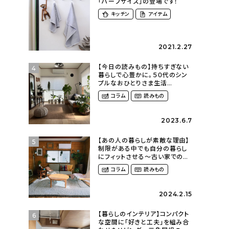
「ハーフサイズ」の登場です！
キッチン
アイテム
2021.2.27
【今日の読みもの】持ちすぎない
4
暮らしで心豊かに。５０代のシン
プルなおひとりさま生活
（ohitorisama_kurasiさん）
コラム
読みもの
2023.6.7
【あの人の暮らしが素敵な理由】
5
制限がある中でも自分の暮らし
にフィットさせる〜古い家での暮
らしを楽しむ（idasanchiさん）
コラム
読みもの
2024.2.15
【暮らしのインテリア】コンパクト
6
な空間に「好きと工夫」を組み合