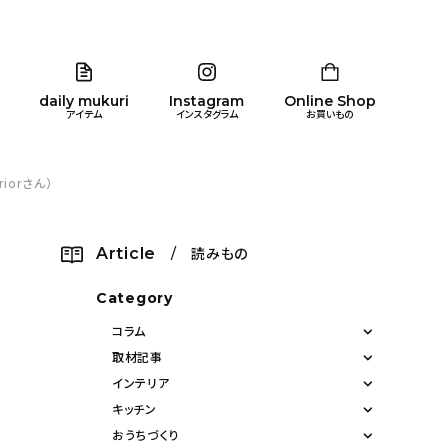
daily mukuri
Instagram
Online Shop
アイテム
インスタグラム
お買いもの
iorさん）
リア
暮らし
キッズ
品
Article
/ 読みもの
ン
Category
コラム
取材記事
インテリア
キッチン
おうちづくり