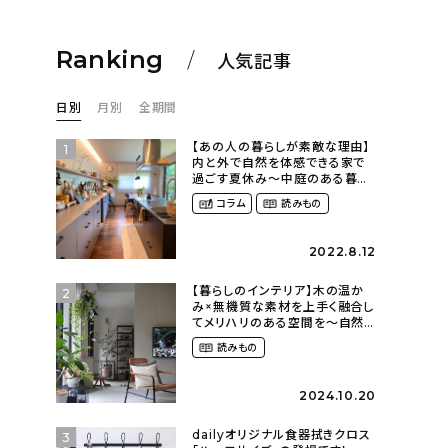
Ranking
人気記事
日別
月別
全期間
【あの人の暮らしが素敵な理由】
1
内と外で自然を体感できる家で
過ごす夏休み〜中庭のある暮ら
し（yume_2700さん）
コラム
読みもの
2022.8.12
【暮らしのインテリア】木の温か
2
み×無機質な素材を上手く融合し
てメリハリのある空間を〜自然
に囲まれて暮らす（ki_no_ieさ
読みもの
ん）
2024.10.20
dailyオリジナル食器拭きクロス
3