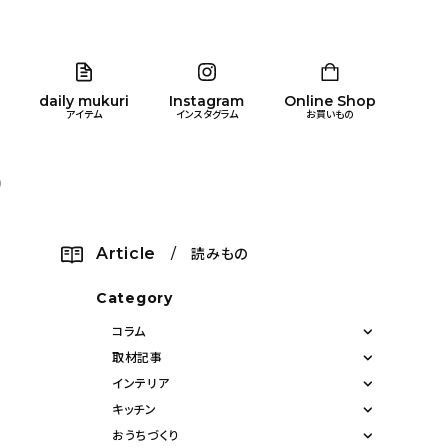
daily mukuri
Instagram
Online Shop
アイテム
インスタグラム
お買いもの
）
リア
暮らし
キッズ
品
Article
/ 読みもの
ン
Category
コラム
取材記事
インテリア
キッチン
おうちづくり