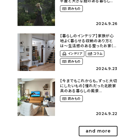
平屋と大きな庭のある暮らし
（tsumikiniwaさん）
読みもの
2024.9.26
【暮らしのインテリア】家族が心
地よく暮らせる収納のあり方と
は〜生活感のある整ったお家（
kaya___ieさん）
インテリア
コラム
読みもの
2024.9.23
【今までもこれからも。ずっと大切
にしたいもの】憧れだった北欧家
具のある暮らしの風景
（m._.k_homeさん）
読みもの
2024.9.22
and more