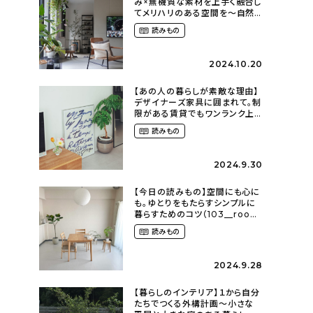
み×無機質な素材を上手く融合し
てメリハリのある空間を〜自然
に囲まれて暮らす（ki_no_ieさ
読みもの
ん）
2024.10.20
【あの人の暮らしが素敵な理由】
デザイナーズ家具に囲まれて。制
限がある賃貸でもワンランク上
のお部屋に〜狭くても好きな暮
読みもの
らしのこと（_____chika708さ
ん）
2024.9.30
【今日の読みもの】空間にも心に
も。ゆとりをもたらすシンプルに
暮らすためのコツ（103__room
さん）
読みもの
2024.9.28
【暮らしのインテリア】１から自分
たちでつくる外構計画〜小さな