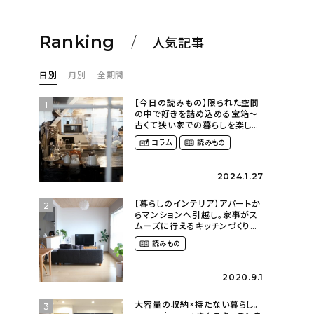
Ranking
人気記事
日別
月別
全期間
【今日の読みもの】限られた空間
1
の中で好きを詰め込める宝箱〜
古くて狭い家での暮らしを楽しむ
（2nyan_and_lifestylesさん）
コラム
読みもの
2024.1.27
【暮らしのインテリア】アパートか
2
らマンションへ引越し。家事がス
ムーズに行えるキッチンづくり〜
２LDKの賃貸暮らし
読みもの
（mari_ppe_さん）
2020.9.1
大容量の収納×持たない暮らし。
3