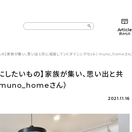
Article
読みもの
の】家族が集い、思い出と共に成長していくダイニングセット（ muno_homeさん
カテゴリー一覧
カテゴリー一覧
コラム
インテ
新着記事
新着記事
インテリア
日用
にしたいもの】家族が集い、思い出と共
人気の記事
人気の記事
キッチン
キッチ
uno_homeさん）
おすすめの記事
おすすめの記事
収納/掃除
ギフト
2021.11.16