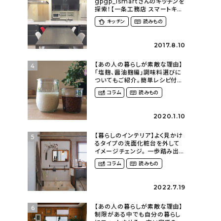
gpgp_ismartさんのキッチンを
探索！【一条工務店 スマートキッ
チン(ワイドカウンター)】
キッチン
読みもの
2017.8.10
【あの人の暮らしが素敵な理由】
4
「塩麹、醤油麹編」調味料選びに
ついてもご紹介。簡単レシピ付
き〜発酵食品のある暮らし
コラム
読みもの
（__mamigram___さん）
2020.1.10
【暮らしのインテリア】よく見かけ
5
るタイプの洗面化粧台を外して
イメージチェンジ。 一歩踏み出し
て理想の空間へ〜築１２年の建
コラム
読みもの
売住宅をDIYする暮らし
（asasa0509さん）
2022.7.19
【あの人の暮らしが素敵な理由】
6
制限がある中でも自分の暮らし