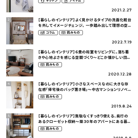
キッチン
アイテム
2021.2.27
【暮らしのインテリア】よく見かけるタイプの洗面化粧台
2
を外してイメージチェンジ。 一歩踏み出して理想の空間
へ〜築１２年の建売住宅をDIYする暮らし
コラム
読みもの
（asasa0509さん）
2022.7.19
【暮らしのインテリア】６畳の和室をリビングに。落ち着
3
きや心地よさを感じる空間づくり〜どこか懐かしい団地
暮らし（fumi4511さん）
読みもの
2020.12.28
【暮らしのインテリア】小さなスペースなのに大きな存
4
在感「帰宅後のバッグ置き場」～中古マンションリノベー
ションで叶えたコダワリの暮らし（cocoyuko___さ
読みもの
ん）
2019.8.24
【暮らしのインテリア】無駄なくすっきり使える、奥行の
5
あるクローゼット収納〜築３０年のアパートにある暮ら
し（mari_ppe_さん）
読みもの