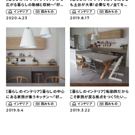
広がる暮らしの動線と収納～「好
も土台が大事！必要なモノ全てを集
き」を組み合わせたミックステイス
約したキッチンその１～「好き」を組
おすすめの記事
インテリア
読みもの
インテリア
読みもの
トのおうち（tama.livingさん）
み合わせたミックステイストのおう
2020.4.23
2019.8.17
ち（tama.livingさん）
コラム
インテリア
キッチン
収納/掃除
暮らし
【暮らしのインテリア】暮らしの中心
【暮らしのインテリア】転勤族だから
にある家族が集うキッチン～「好き」
こそ家族が戻る拠点をつくりたい～
daily mukuri
/ アイテム
を組み合わせたミックステイストの
「好き」を組み合わせたミックステイ
インテリア
読みもの
インテリア
読みもの
おうち（tama.livingさん）
ストのおうち（tama.livingさん）
2019.6.4
2019.3.22
カテゴリー一覧