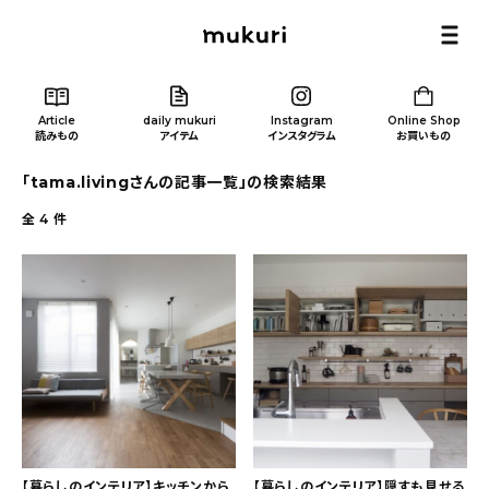
Article
daily mukuri
Instagram
Online Shop
読みもの
アイテム
インスタグラム
お買いもの
「tama.livingさんの記事一覧」の検索結果
全
4
件
Article
/ 読みもの
カテゴリー一覧
新着記事
人気の記事
【暮らしのインテリア】キッチンから
【暮らしのインテリア】隠すも見せる