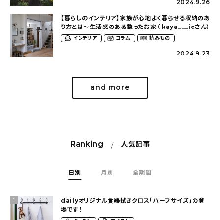
2024.9.26
About
【暮らしのインテリア】家族が心地よく暮らせる収納のあ
り方とは〜生活感のある整ったお家（ kaya___ieさん）
会社概要
インテリア
コラム
読みもの
プライバシーポリシー
2024.9.23
お問い合わせ
and more
Ranking
人気記事
日別
月別
全期間
dailyオリジナル食器拭きクロス「ハーフサイズ」の登
1
場です！