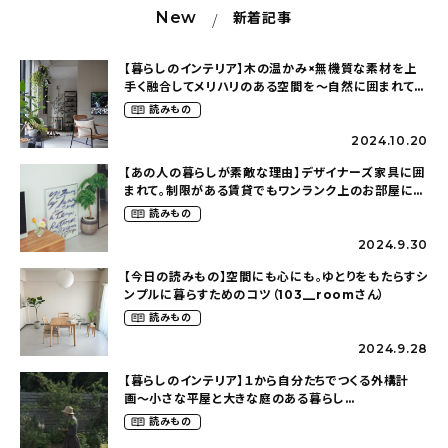
新着記事
New
新着記事
人気の記事
【暮らしのインテリア】木の温かみ×無機質な素材を上
手く融合してメリハリのある空間を〜自然に囲まれて暮
らす（ki_no_ieさん）
おすすめの記事
読みもの
2024.10.20
インテリア
【あの人の暮らしが素敵な理由】デザイナーズ家具に囲
まれて。制限がある賃貸でもワンランク上のお部屋に〜
日用品
狭くても好きな暮らしのこと（_____chika708さん）
読みもの
2024.9.30
キッチン
【今日の読みもの】空間にも心にも。ゆとりをもたらすシ
ンプルに暮らすためのコツ（103__roomさん）
ギフト
読みもの
キッズ
2024.9.28
【暮らしのインテリア】１から自分たちでつくる外構計
画〜小さな平屋と大きな庭のある暮らし
（tsumikiniwaさん）
読みもの