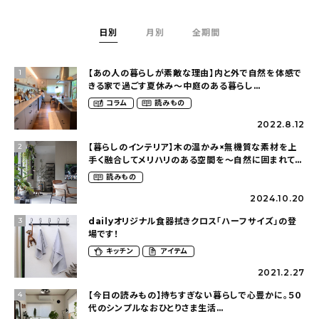
About
日別
月別
全期間
会社概要
プライバシーポリシー
【あの人の暮らしが素敵な理由】内と外で自然を体感で
1
きる家で過ごす夏休み〜中庭のある暮らし
お問い合わせ
（yume_2700さん）
コラム
読みもの
2022.8.12
【暮らしのインテリア】木の温かみ×無機質な素材を上
2
手く融合してメリハリのある空間を〜自然に囲まれて暮
らす（ki_no_ieさん）
読みもの
2024.10.20
dailyオリジナル食器拭きクロス「ハーフサイズ」の登
3
場です！
キッチン
アイテム
2021.2.27
【今日の読みもの】持ちすぎない暮らしで心豊かに。５０
4
代のシンプルなおひとりさま生活