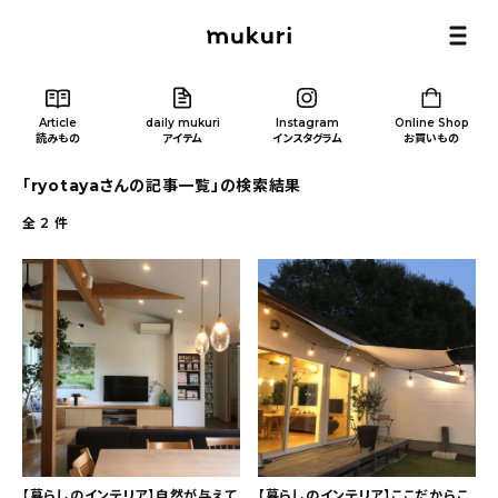
Article
daily mukuri
Instagram
Online Shop
読みもの
アイテム
インスタグラム
お買いもの
「ryotayaさんの記事一覧」の検索結果
全
2
件
Article
/ 読みもの
カテゴリー一覧
新着記事
人気の記事
【暮らしのインテリア】自然が与えて
【暮らしのインテリア】ここだからこ