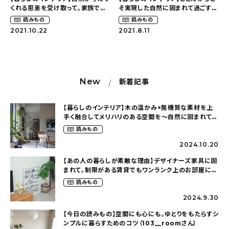
くれる恩恵を受け取って。家族で過
そ実現した自然に囲まれて過ごす豊
ごす時間を大切に〜田舎暮らしの
かな時間〜田舎暮らしの楽しみ方
おすすめの記事
読みもの
読みもの
楽しみ方（ryotayaさん）
（ryotayaさん）
2021.10.22
2021.8.11
コラム
インテリア
New
新着記事
キッチン
【暮らしのインテリア】木の温かみ×無機質な素材を上
収納/掃除
手く融合してメリハリのある空間を〜自然に囲まれて暮
らす（ki_no_ieさん）
読みもの
暮らし
2024.10.20
【あの人の暮らしが素敵な理由】デザイナーズ家具に囲
まれて。制限がある賃貸でもワンランク上のお部屋に〜
daily mukuri
/ アイテム
狭くても好きな暮らしのこと（_____chika708さん）
読みもの
2024.9.30
カテゴリー一覧
【今日の読みもの】空間にも心にも。ゆとりをもたらすシ
ンプルに暮らすためのコツ（103__roomさん）