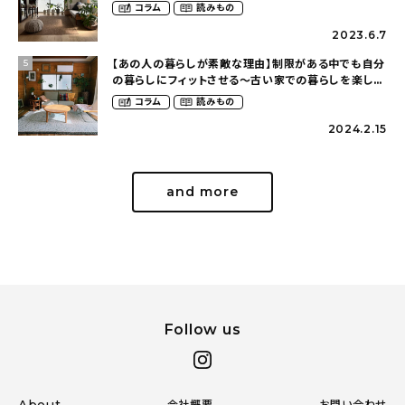
（ohitorisama_kurasiさん）
コラム
読みもの
2023.6.7
【あの人の暮らしが素敵な理由】制限がある中でも自分
5
の暮らしにフィットさせる〜古い家での暮らしを楽しむ
（idasanchiさん）
コラム
読みもの
2024.2.15
and more
Follow us
About
会社概要
お問い合わせ