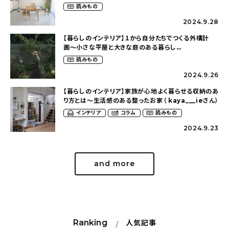
新着記事
読みもの
2024.9.28
人気の記事
【暮らしのインテリア】１から自分たちでつくる外構計
画〜小さな平屋と大きな庭のある暮らし
おすすめの記事
（tsumikiniwaさん）
読みもの
2024.9.26
インテリア
【暮らしのインテリア】家族が心地よく暮らせる収納のあ
り方とは〜生活感のある整ったお家（ kaya___ieさん）
日用品
インテリア
コラム
読みもの
2024.9.23
キッチン
ギフト
and more
キッズ
Ranking
人気記事