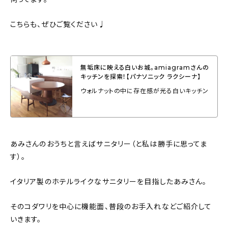
新着記事
こちらも、ぜひご覧ください♩
人気の記事
おすすめの記事
無垢床に映える白いお城。amiagramさんの
キッチンを探索！【パナソニック ラクシーナ】
インテリア
ウォルナットの中に存在感が光る白いキッチン
日用品
キッチン
あみさんのおうちと言えばサニタリー（と私は勝手に思ってま
ギフト
す）。
キッズ
イタリア製のホテルライクなサニタリーを目指したあみさん。
そのコダワリを中心に機能面、普段のお手入れなどご紹介して
いきます。