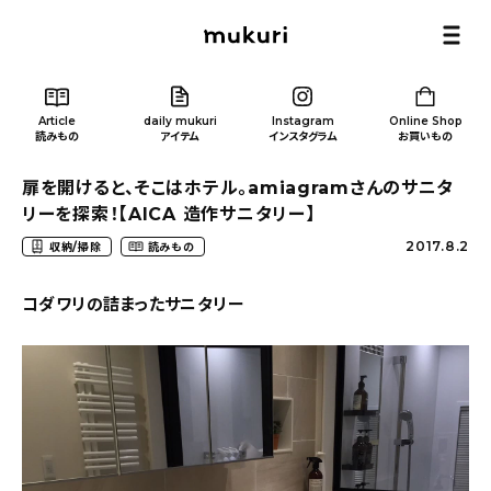
Article
daily mukuri
Instagram
Online Shop
読みもの
アイテム
インスタグラム
お買いもの
扉を開けると、そこはホテル。amiagramさんのサニタ
リーを探索！【AICA 造作サニタリー】
2017.8.2
収納/掃除
読みもの
Article
/ 読みもの
コダワリの詰まったサニタリー
カテゴリー一覧
新着記事
人気の記事