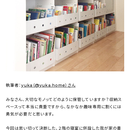
新着記事
人気の記事
おすすめの記事
インテリア
日用品
キッチン
執筆者：
yuka（@yuka.home）さん
ギフト
みなさん、大切なモノってどのように保管していますか？収納ス
キッズ
ペースって本当に貴重ですから、なかなか趣味専用に割くには
勇気が必要だと思います。
今回は思い切って決断した、２階の寝室に併設した我が家の書