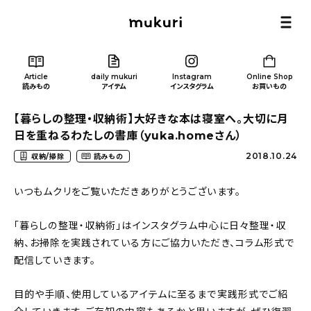
Article
daily mukuri
Instagram
Online Shop
読みもの
アイテム
インスタグラム
お買いもの
【暮らしの整理・収納術】大好きな本は寝室へ。大切に月
日を重ねるわたしの書庫（yuka.homeさん）
2018.10.24
収納/掃除
読みもの
Article
/ 読みもの
いつもムクリをご覧いただきありがとうございます。
「暮らしの整理・収納術」はインスタグラム中心に日々整理・収
カテゴリー一覧
納、お掃除を実践されている方にご協力いただき、コラム形式で
配信していきます。
新着記事
目的や手順、使用しているアイテムに至るまで実践形式でご紹
人気の記事