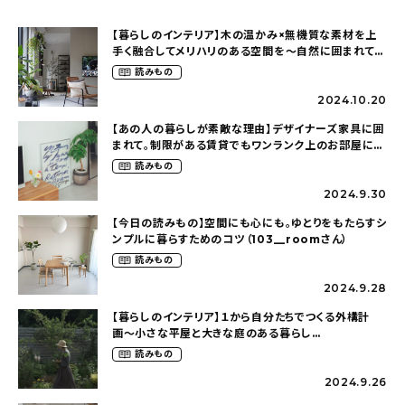
【暮らしのインテリア】木の温かみ×無機質な素材を上
手く融合してメリハリのある空間を〜自然に囲まれて暮
らす（ki_no_ieさん）
読みもの
2024.10.20
【あの人の暮らしが素敵な理由】デザイナーズ家具に囲
まれて。制限がある賃貸でもワンランク上のお部屋に〜
狭くても好きな暮らしのこと（_____chika708さん）
読みもの
2024.9.30
【今日の読みもの】空間にも心にも。ゆとりをもたらすシ
ンプルに暮らすためのコツ（103__roomさん）
読みもの
2024.9.28
【暮らしのインテリア】１から自分たちでつくる外構計
画〜小さな平屋と大きな庭のある暮らし
（tsumikiniwaさん）
読みもの
2024.9.26