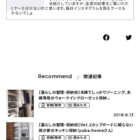
を紹介していますが、全部の記事をご覧いただ
くケースは少ないかと思います。毎日インスタグラムを見るケースも
少ないでしょ
Recommend
関連記事
【暮らしの整理・収納術】夫婦でしっかりゾーニング、夫
婦専用のウォークインクローゼット収納
（yuka.homeさん）
収納/掃除
読みもの
2018.8.13
【暮らしの整理・収納術】Vol.２カップボードに頼らない
我が家のキッチン収納（yuka.homeさん）
収納/掃除
読みもの