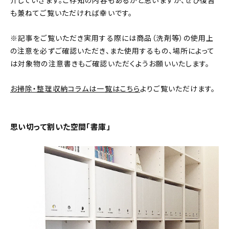
介していきます。ご存知の内容もあるかと思いますが、ぜひ復習
も兼ねてご覧いただければ幸いです。
おすすめの記事
※記事をご覧いただき実用する際には商品（洗剤等）の使用上
コラム
の注意を必ずご確認いただき、また使用するもの、場所によって
は対象物の注意書きもご確認いただくようお願いいたします。
インテリア
お掃除・整理収納コラムは一覧はこちら
よりご覧いただけます。
キッチン
収納/掃除
思い切って割いた空間「書庫」
暮らし
daily mukuri
/ アイテム
カテゴリー一覧