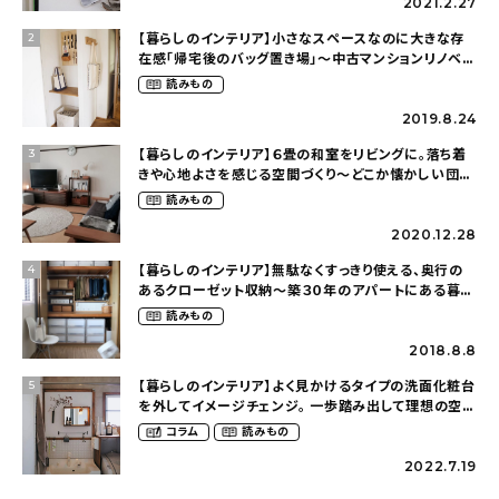
2021.2.27
【暮らしのインテリア】小さなスペースなのに大きな存
2
在感「帰宅後のバッグ置き場」～中古マンションリノベー
ションで叶えたコダワリの暮らし（cocoyuko___さ
読みもの
ん）
2019.8.24
【暮らしのインテリア】６畳の和室をリビングに。落ち着
3
きや心地よさを感じる空間づくり〜どこか懐かしい団地
暮らし（fumi4511さん）
読みもの
2020.12.28
【暮らしのインテリア】無駄なくすっきり使える、奥行の
4
あるクローゼット収納〜築３０年のアパートにある暮ら
し（mari_ppe_さん）
読みもの
2018.8.8
【暮らしのインテリア】よく見かけるタイプの洗面化粧台
5
を外してイメージチェンジ。 一歩踏み出して理想の空間
へ〜築１２年の建売住宅をDIYする暮らし
コラム
読みもの
（asasa0509さん）
2022.7.19