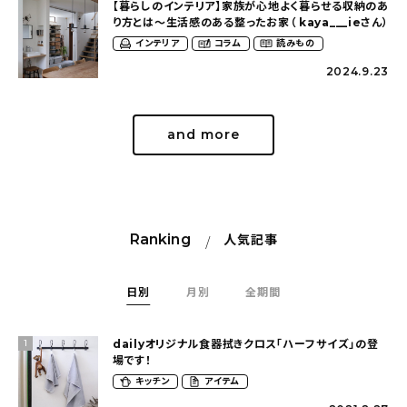
【暮らしのインテリア】家族が心地よく暮らせる収納のあ
り方とは〜生活感のある整ったお家（ kaya___ieさん）
インテリア
コラム
読みもの
2024.9.23
and more
Ranking
人気記事
日別
月別
全期間
dailyオリジナル食器拭きクロス「ハーフサイズ」の登
1
場です！
キッチン
アイテム