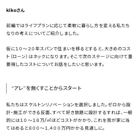
About
kikoさん
会社概要
前編ではライフプランに応じて柔軟に暮らし方を変える私たち
プライバシーポリシー
なりの考えについてご紹介しました。
お問い合わせ
仮に１０〜２０年スパンで住まいを移るとすると、大きめのコス
ト（ローン）はネックになります。そこで次のステージに向けて重
要視したコストについてお話をしたいと思います。
“アレ”を無くすことからスタート
私たちはスケルトンリノベーションを選択しました。ゼロから設
計・施工ができる反面、すべて好き放題に設計するすれば、一般
的には１０〜１８万/㎡ほどコストがかかり、これを我が家に当
てはめると８００〜１,４００万円かかる見通しに。