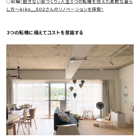
◯前編
「飽きない家づくり」人生３つの転機を控えた柔軟な暮ら
新着記事
し方〜kiko__502さんのリノベーションを探索！
人気の記事
３つの転機に備えてコストを意識する
おすすめの記事
インテリア
日用品
キッチン
ギフト
キッズ