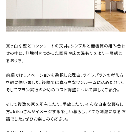
おすすめの記事
コラム
インテリア
真っ白な壁とコンクリートの天井。シンプルと無機質の組み合わ
キッチン
せの中に、無垢材をつかった家具や床の温もりをより一層感じ
るおうち。
収納/掃除
前編ではリノベーションを選択した理由、ライフプランの考え方
暮らし
を軸に伺いました。後編では真っ白なワンルームに込めた想い、
そしてプラン実行のためのコスト調整について詳しくご紹介。
daily mukuri
/ アイテム
そして複数の家を所有したり、手放したり、そんな自由な暮らし
方。kikoさんがイメージする楽しい暮らし、とても刺激になるお
話でした。ぜひお楽しみください。
カテゴリー一覧