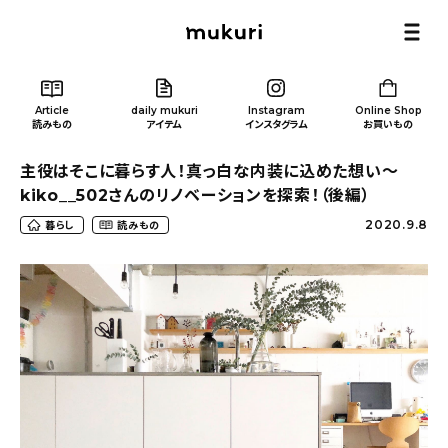
Article
daily mukuri
Instagram
Online Shop
読みもの
アイテム
インスタグラム
お買いもの
主役はそこに暮らす人！真っ白な内装に込めた想い〜
kiko__502さんのリノベーションを探索！（後編）
2020.9.8
暮らし
読みもの
Article
/ 読みもの
カテゴリー一覧
新着記事
人気の記事