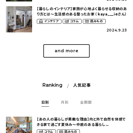
【暮らしのインテリア】家族が心地よく暮らせる収納のあ
り方とは〜生活感のある整ったお家（ kaya___ieさん）
インテリア
コラム
読みもの
2024.9.23
and more
Ranking
人気記事
日別
月別
全期間
【あの人の暮らしが素敵な理由】内と外で自然を体感で
1
きる家で過ごす夏休み〜中庭のある暮らし
（yume_2700さん）
コラム
読みもの