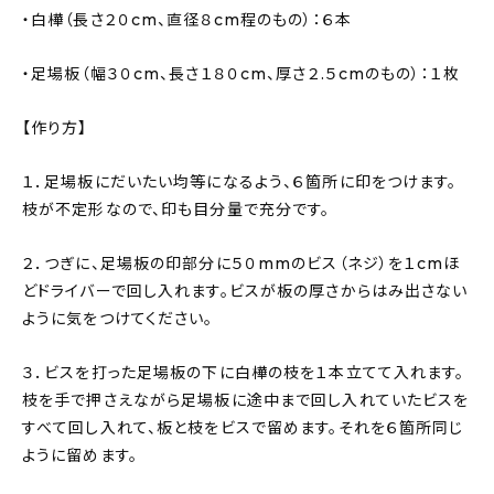
・白樺（長さ２０cm、直径８cm程のもの）：６本
・足場板（幅３０cm、長さ１８０cm、厚さ２.５cmのもの）：１枚
【作り方】
１．足場板にだいたい均等になるよう、６箇所に印をつけます。
枝が不定形なので、印も目分量で充分です。
２．つぎに、足場板の印部分に５０mmのビス（ネジ）を１cmほ
どドライバーで回し入れます。ビスが板の厚さからはみ出さない
ように気をつけてください。
３．ビスを打った足場板の下に白樺の枝を１本立てて入れます。
枝を手で押さえながら足場板に途中まで回し入れていたビスを
すべて回し入れて、板と枝をビスで留めます。それを６箇所同じ
ように留めます。