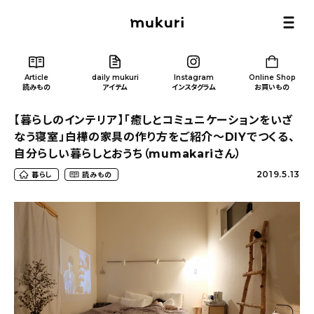
Article
daily mukuri
Instagram
Online Shop
読みもの
アイテム
インスタグラム
お買いもの
【暮らしのインテリア】「癒しとコミュニケーションをいざ
なう寝室」白樺の家具の作り方をご紹介～DIYでつくる、
自分らしい暮らしとおうち（mumakariさん）
2019.5.13
暮らし
読みもの
Article
/ 読みもの
カテゴリー一覧
新着記事
人気の記事