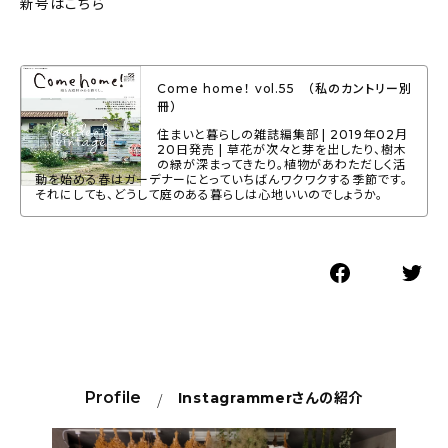
新号はこちら
Come home！ vol.55 （私のカントリー別
冊）
住まいと暮らしの雑誌編集部 | 2019年02月
20日発売 | 草花が次々と芽を出したり、樹木
の緑が深まってきたり。植物があわただしく活
動を始める春はガーデナーにとっていちばんワクワクする季節です。
それにしても、どうして庭のある暮らしは心地いいのでしょうか。
Profile
Instagrammer
さんの紹介