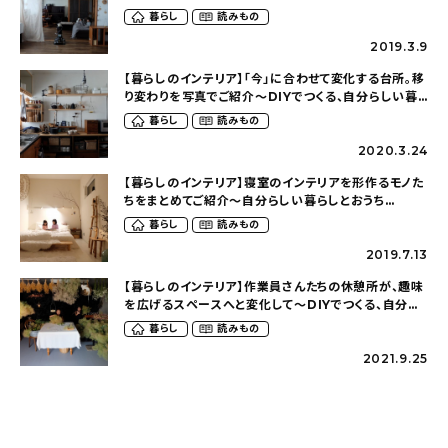
おうち（mumakariさん）
暮らし
読みもの
2019.3.9
【暮らしのインテリア】「今」に合わせて変化する台所。移
り変わりを写真でご紹介～DIYでつくる、自分らしい暮
らしとおうち（mumakariさん）
暮らし
読みもの
2020.3.24
【暮らしのインテリア】寝室のインテリアを形作るモノた
ちをまとめてご紹介～自分らしい暮らしとおうち
（mumakariさん）
暮らし
読みもの
2019.7.13
【暮らしのインテリア】作業員さんたちの休憩所が、趣味
を広げるスペースへと変化して～DIYでつくる、自分ら
しい暮らしとおうち（mumakariさん）
暮らし
読みもの
2021.9.25