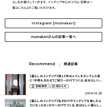
らしをお届けしていきます。 インテリア中心のコラム・記事は一
覧はこちらよりご覧いただけます。
Instagram [mumakari]
mumakari
さんの記事一覧へ
Recommend
関連記事
【暮らしのインテリア】築１５年のトイレをタンクレス風
に！手順も合わせてご紹介～DIYでつくる、自分らしい
暮らしとおうち（mumakariさん）
収納/掃除
読みもの
2019.10.25
【暮らしのインテリア】私がDIYやインテリアを楽しむよ
うになったきっかけ～DIYでつくる、自分らしい暮らしと