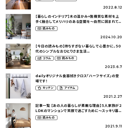
2022.8.12
【暮らしのインテリア】木の温かみ×無機質な素材を上
2
手く融合してメリハリのある空間を〜自然に囲まれて暮
らす（ki_no_ieさん）
読みもの
2024.10.20
【今日の読みもの】持ちすぎない暮らしで心豊かに。５０
3
代のシンプルなおひとりさま生活
（ohitorisama_kurasiさん）
コラム
読みもの
2023.6.7
dailyオリジナル食器拭きクロス「ハーフサイズ」の登
4
場です！
キッチン
アイテム
2021.2.27
記事一覧 【あの人の暮らしが素敵な理由】５人家族が２
5
LDKのマンションで笑顔で過ごすために〜スッキリ暮ら
す（hm_no.ieさん）
読みもの
2021.9.11