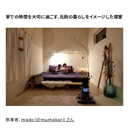
新着記事
家での時間を大切に過ごす、北欧の暮らしをイメージした寝室
人気の記事
おすすめの記事
インテリア
日用品
キッチン
ギフト
キッズ
執筆者：
mado（＠mumakari）さん