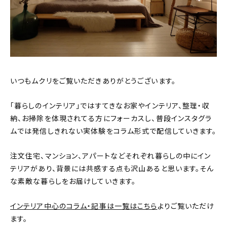
おすすめの記事
コラム
インテリア
いつもムクリをご覧いただきありがとうございます。
キッチン
「暮らしのインテリア」ではすてきなお家やインテリア、整理・収
収納/掃除
納、お掃除を体現されてる方にフォーカスし、普段インスタグラ
ムでは発信しきれない実体験をコラム形式で配信していきます。
暮らし
注文住宅、マンション、アパートなどそれぞれ暮らしの中にイン
テリアがあり、背景には共感する点も沢山あると思います。そん
daily mukuri
/ アイテム
な素敵な暮らしをお届けしていきます。
カテゴリー一覧
インテリア中心のコラム・記事は一覧はこちら
よりご覧いただけ
ます。