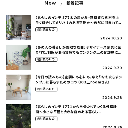
New
新着記事
【暮らしのインテリア】木の温かみ×無機質な素材を上
手く融合してメリハリのある空間を〜自然に囲まれて暮
らす（ki_no_ieさん）
読みもの
2024.10.20
【あの人の暮らしが素敵な理由】デザイナーズ家具に囲
まれて。制限がある賃貸でもワンランク上のお部屋に〜
狭くても好きな暮らしのこと（_____chika708さん）
読みもの
2024.9.30
【今日の読みもの】空間にも心にも。ゆとりをもたらすシ
ンプルに暮らすためのコツ（103__roomさん）
読みもの
2024.9.28
【暮らしのインテリア】１から自分たちでつくる外構計
画〜小さな平屋と大きな庭のある暮らし
（tsumikiniwaさん）
読みもの
2024.9.26