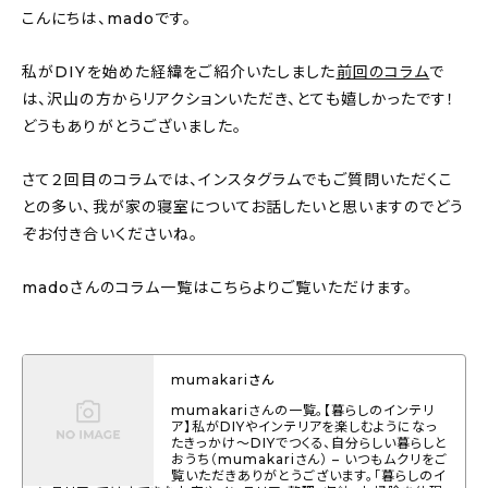
こんにちは、madoです。
About
会社概要
私がDIYを始めた経緯をご紹介いたしました
前回のコラム
で
は、沢山の方からリアクションいただき、とても嬉しかったです！
プライバシーポリシー
どうもありがとうございました。
お問い合わせ
さて２回目のコラムでは、インスタグラムでもご質問いただくこ
との多い、我が家の寝室についてお話したいと思いますのでどう
ぞお付き合いくださいね。
madoさんのコラム一覧はこちらよりご覧いただけます。
mumakariさん
mumakariさんの一覧。【暮らしのインテリ
ア】私がDIYやインテリアを楽しむようになっ
たきっかけ～DIYでつくる、自分らしい暮らしと
おうち（mumakariさん） – いつもムクリをご
覧いただきありがとうございます。「暮らしのイ