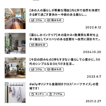
【あの人の暮らしが素敵な理由】内と外で自然を体感で
1
きる家で過ごす夏休み〜中庭のある暮らし
（yume_2700さん）
コラム
読みもの
2022.8.12
【暮らしのインテリア】木の温かみ×無機質な素材を上
2
手く融合してメリハリのある空間を〜自然に囲まれて暮
らす（ki_no_ieさん）
読みもの
2024.10.20
【今日の読みもの】持ちすぎない暮らしで心豊かに。５０
3
代のシンプルなおひとりさま生活
（ohitorisama_kurasiさん）
コラム
読みもの
2023.6.7
dailyオリジナル食器拭きクロス「ハーフサイズ」の登
4
場です！
キッチン
アイテム
2021.2.27