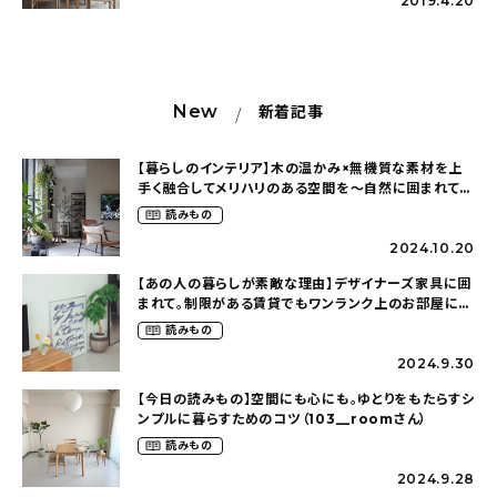
2019.4.20
New
新着記事
【暮らしのインテリア】木の温かみ×無機質な素材を上
手く融合してメリハリのある空間を〜自然に囲まれて暮
らす（ki_no_ieさん）
読みもの
2024.10.20
【あの人の暮らしが素敵な理由】デザイナーズ家具に囲
まれて。制限がある賃貸でもワンランク上のお部屋に〜
狭くても好きな暮らしのこと（_____chika708さん）
読みもの
2024.9.30
【今日の読みもの】空間にも心にも。ゆとりをもたらすシ
ンプルに暮らすためのコツ（103__roomさん）
読みもの
2024.9.28