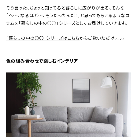
そう言った、ちょっと知ってると暮らしに広がりが出る、そんな
おすすめの記事
「へ〜、なるほど〜、そうだったんだ！」と思ってもらえるようなコ
ラムを「暮らしの中の◯◯」シリーズとしてお届けしていきます。
コラム
「暮らしの中の〇〇」シリーズはこちら
からご覧いただけます。
インテリア
キッチン
色の組み合わせで楽しむインテリア
収納/掃除
暮らし
daily mukuri
/ アイテム
カテゴリー一覧