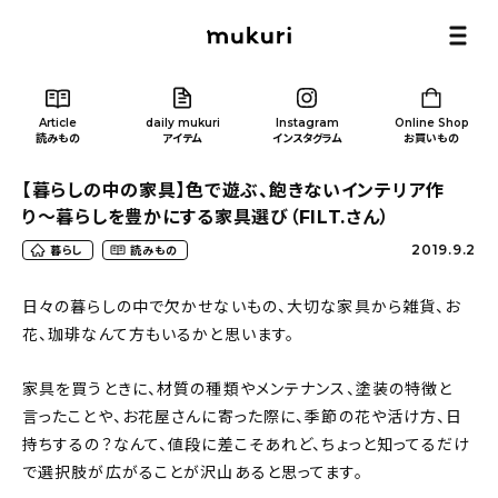
Article
daily mukuri
Instagram
Online Shop
読みもの
アイテム
インスタグラム
お買いもの
【暮らしの中の家具】色で遊ぶ、飽きないインテリア作
り〜暮らしを豊かにする家具選び（FILT.さん）
2019.9.2
暮らし
読みもの
Article
/ 読みもの
日々の暮らしの中で欠かせないもの、大切な家具から雑貨、お
花、珈琲なんて方もいるかと思います。
カテゴリー一覧
家具を買うときに、材質の種類やメンテナンス、塗装の特徴と
言ったことや、お花屋さんに寄った際に、季節の花や活け方、日
新着記事
持ちするの？なんて、値段に差こそあれど、ちょっと知ってるだけ
で選択肢が広がることが沢山あると思ってます。
人気の記事