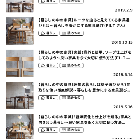
暮らし
読みもの
2019.2.9
【暮らしの中の家具】ルーツを辿ると見えてくる家具選
びとは〜暮らしを豊かにする家具選び（FILT.さん）
暮らし
読みもの
2019.10.15
【暮らしの中の家具】実践！意外と簡単、ソープ仕上げを
してみよう〜良い家具を永く大切に使う方法（FILT.さ
ん）
暮らし
読みもの
2019.6.14
【暮らしの中の家具】理想の暮らしは椅子選びから？間
取りを使い徹底解説～暮らしを豊かにする家具選び
（FILT.さん）
暮らし
読みもの
2019.3.16
【暮らしの中の家具】「経年変化と仕上げを知る」家具と
向き合う暮らし〜良い家具を永く大切に使う方法
（FILT.さん）
暮らし
読みもの