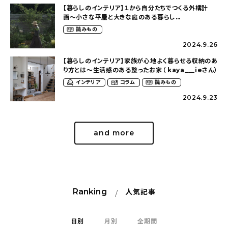
【暮らしのインテリア】１から自分たちでつくる外構計
画〜小さな平屋と大きな庭のある暮らし
（tsumikiniwaさん）
読みもの
2024.9.26
【暮らしのインテリア】家族が心地よく暮らせる収納のあ
り方とは〜生活感のある整ったお家（ kaya___ieさん）
インテリア
コラム
読みもの
2024.9.23
and more
Ranking
人気記事
日別
月別
全期間