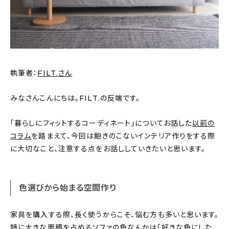
新着記事
人気の記事
おすすめの記事
執筆者：
FILT.さん
インテリア
みなさんこんにちは。FILT.の反端です。
日用品
「暮らしにフィットするコーディネート」についてお話した
以前の
キッチン
コラム
を踏まえて、今回は飽きのこないインテリア作りをする際
に大切なこと、注意する点をお話ししていきたいと思います。
ギフト
キッズ
色選びから始まる空間作り
家具を購入する際、長く使うからこそ、悩む方も多いと思います。
特に大きな面積を占めるソファの色なんかは「好きな色にした