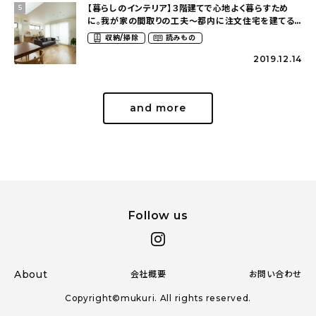
【暮らしのインテリア】３階建てで心地よく暮らすため
5
に。我が家の間取りの工夫〜都内に注文住宅を建てると
いうこと（azu_k1009さん）
収納/掃除
読みもの
2019.12.14
and more
Follow us
About
会社概要
お問い合わせ
Copyright©mukuri. All rights reserved.