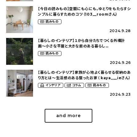
【今日の読みもの】空間にも心にも。ゆとりをもたらすシ
ンプルに暮らすためのコツ（103__roomさん）
読みもの
2024.9.28
【暮らしのインテリア】１から自分たちでつくる外構計
画〜小さな平屋と大きな庭のある暮らし
（tsumikiniwaさん）
読みもの
2024.9.26
【暮らしのインテリア】家族が心地よく暮らせる収納のあ
り方とは〜生活感のある整ったお家（ kaya___ieさん）
インテリア
コラム
読みもの
2024.9.23
and more