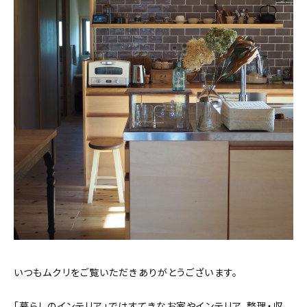
おすすめの記事
コラム
インテリア
キッチン
収納/掃除
暮らし
daily mukuri
/ アイテム
いつもムクリをご覧いただきありがとうございます。
カテゴリー一覧
「暮らしのインテリア」ではすてきなお家やインテリア、整理・収