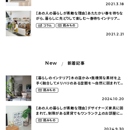
2021.3.18
【あの人の暮らしが素敵な理由】あたたかい春を待ちな
がら、暮らしに先どりして楽しむ〜春待ちインテリア
（asamiiimasaさん）
コラム
読みもの
2021.2.21
New
新着記事
【暮らしのインテリア】木の温かみ×無機質な素材を上
手く融合してメリハリのある空間を〜自然に囲まれて暮
らす（ki_no_ieさん）
読みもの
2024.10.20
【あの人の暮らしが素敵な理由】デザイナーズ家具に囲
まれて。制限がある賃貸でもワンランク上のお部屋に〜
狭くても好きな暮らしのこと（_____chika708さん）
読みもの
2024.9.30