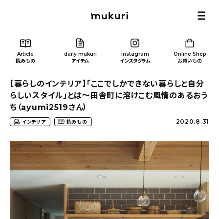
Article
daily mukuri
Instagram
Online Shop
読みもの
アイテム
インスタグラム
お買いもの
【暮らしのインテリア】「ここでしかできない暮らしと自分
らしいスタイル」とは〜田舎町に溶けこむ風情のあるおう
ち（ayumi2519さん）
2020.8.31
インテリア
読みもの
Article
/ 読みもの
カテゴリー一覧
新着記事
人気の記事