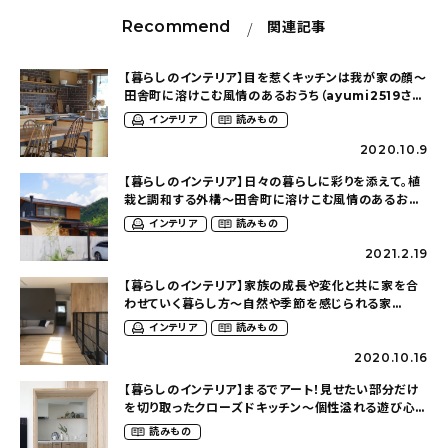
Recommend
関連記事
【暮らしのインテリア】目を惹くキッチンは我が家の顔〜
田舎町に溶けこむ風情のあるおうち（ayumi2519さ
ん）
インテリア
読みもの
2020.10.9
【暮らしのインテリア】日々の暮らしに彩りを添えて。植
栽と調和する外構〜田舎町に溶けこむ風情のあるおう
ち（ayumi2519さん）
インテリア
読みもの
2021.2.19
【暮らしのインテリア】家族の成長や変化と共に家を合
わせていく暮らし方〜自然や季節を感じられる家
（srms_houseさん）
インテリア
読みもの
2020.10.16
【暮らしのインテリア】まるでアート！見せたい部分だけ
を切り取ったクローズドキッチン〜個性溢れる遊び心の
あるおうち（osssaa_12さん）
読みもの