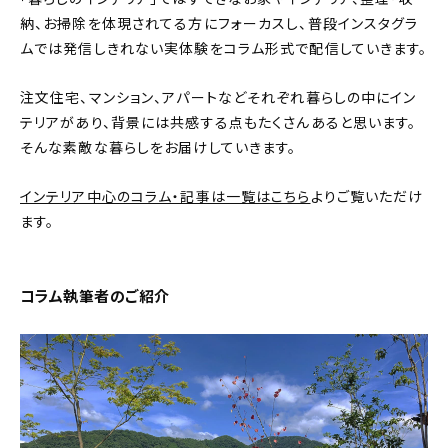
新着記事
納、お掃除を体現されてる方にフォーカスし、普段インスタグラ
ムでは発信しきれない実体験をコラム形式で配信していきます。
人気の記事
注文住宅、マンション、アパートなどそれぞれ暮らしの中にイン
おすすめの記事
テリアがあり、背景には共感する点もたくさんあると思います。
そんな素敵な暮らしをお届けしていきます。
インテリア
インテリア中心のコラム・記事は一覧はこちら
よりご覧いただけ
日用品
ます。
キッチン
コラム執筆者のご紹介
ギフト
キッズ