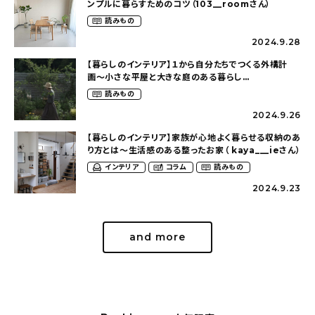
ンプルに暮らすためのコツ（103__roomさん）
読みもの
2024.9.28
【暮らしのインテリア】１から自分たちでつくる外構計
画〜小さな平屋と大きな庭のある暮らし
（tsumikiniwaさん）
読みもの
2024.9.26
【暮らしのインテリア】家族が心地よく暮らせる収納のあ
り方とは〜生活感のある整ったお家（ kaya___ieさん）
インテリア
コラム
読みもの
2024.9.23
and more