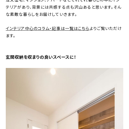
注文住宅、マンション、アパートなどそれぞれ暮らしの中にイン
テリアがあり、背景には共感する点も沢山あると思います。そん
おすすめの記事
な素敵な暮らしをお届けしていきます。
コラム
インテリア中心のコラム・記事は一覧はこちら
よりご覧いただけ
ます。
インテリア
キッチン
玄関収納を収まりの良いスペースに！
収納/掃除
暮らし
daily mukuri
/ アイテム
カテゴリー一覧