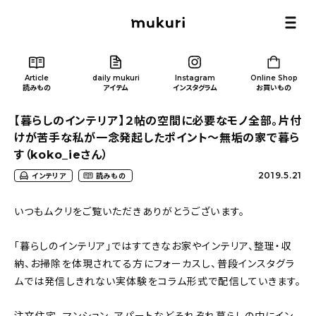
Article
daily mukuri
Instagram
Online Shop
読みもの
アイテム
インスタグラム
お買いもの
【暮らしのインテリア】２帖の空間に必要なモノ全部。片付
けが苦手な私が一念発起したポイント～無垢の家で暮ら
す（koko_ieさん）
2019.5.21
インテリア
読みもの
Article
/ 読みもの
いつもムクリをご覧いただきありがとうございます。
カテゴリー一覧
「暮らしのインテリア」ではすてきなお家やインテリア、整理・収
納、お掃除を体現されてる方にフォーカスし、普段インスタグラ
新着記事
ムでは発信しきれない実体験をコラム形式で配信していきます。
人気の記事