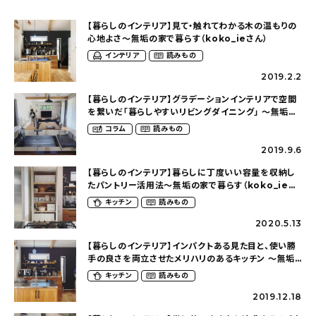
【暮らしのインテリア】見て・触れてわかる木の温もりの
心地よさ～無垢の家で暮らす（koko_ieさん）
インテリア
読みもの
2019.2.2
【暮らしのインテリア】グラデーションインテリアで空間
を繋いだ「暮らしやすいリビングダイニング」 ～無垢の
家で暮らす（koko_ieさん）
コラム
読みもの
2019.9.6
【暮らしのインテリア】暮らしに丁度いい容量を収納し
たパントリー活用法～無垢の家で暮らす（koko_ieさ
ん）
キッチン
読みもの
2020.5.13
【暮らしのインテリア】インパクトある見た目と、使い勝
手の良さを両立させたメリハリのあるキッチン ～無垢
の家で暮らす（koko_ieさん）
キッチン
読みもの
2019.12.18