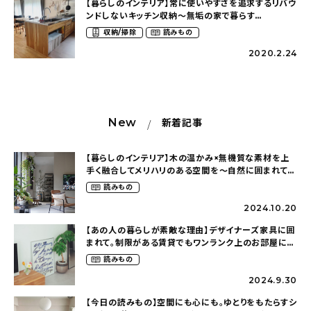
【暮らしのインテリア】常に使いやすさを追求するリバウ
ンドしないキッチン収納～無垢の家で暮らす
（koko_ieさん）
収納/掃除
読みもの
2020.2.24
New
新着記事
【暮らしのインテリア】木の温かみ×無機質な素材を上
手く融合してメリハリのある空間を〜自然に囲まれて暮
らす（ki_no_ieさん）
読みもの
2024.10.20
【あの人の暮らしが素敵な理由】デザイナーズ家具に囲
まれて。制限がある賃貸でもワンランク上のお部屋に〜
狭くても好きな暮らしのこと（_____chika708さん）
読みもの
2024.9.30
【今日の読みもの】空間にも心にも。ゆとりをもたらすシ