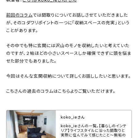
執筆者：
こち（＠koko_ieさん）さん
About
前回のコラム
では間取りについてお話しさせていただきました
会社概要
が、そのコダワリポイントの一つに「収納スペースの充実」という
プライバシーポリシー
ことがあります。
お問い合わせ
その中でも特に玄関には沢山のモノを収納したいと考えていた
のですが、２帖ほどの小さいスペースしか確保できずに頭を悩ま
せた部分でもありました。
今回はそんな玄関収納について詳しくお話ししたいと思います。
こちさんの過去のコラムはこちらよりご覧いただけます。
koko_ieさん
koko_ieさんの一覧。【暮らしのインテ
リア】ライフスタイルに沿った間取りと
実際に住んでみて感じたこと～無垢の