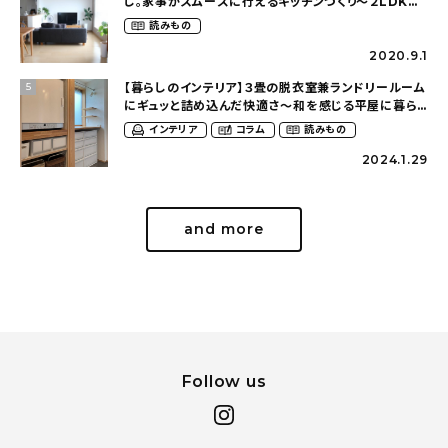
し。家事がスムーズに行えるキッチンづくり〜２LDKの
賃貸暮らし（mari_ppe_さん）
読みもの
2020.9.1
【暮らしのインテリア】３畳の脱衣室兼ランドリールーム
5
にギュッと詰め込んだ快適さ〜和を感じる平屋に暮ら
す（heco_homeさん）
インテリア
コラム
読みもの
2024.1.29
and more
Follow us