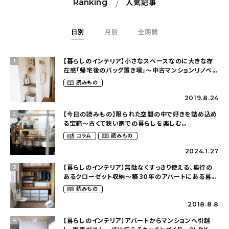
Ranking
人気記事
日別
月別
全期間
【暮らしのインテリア】小さなスペースなのに大きな存
1
在感「帰宅後のバッグ置き場」～中古マンションリノベー
ションで叶えたコダワリの暮らし（cocoyuko___さ
読みもの
ん）
2019.8.24
【今日の読みもの】限られた空間の中で好きを詰め込め
2
る宝箱〜古くて狭い家での暮らしを楽しむ
（2nyan_and_lifestylesさん）
コラム
読みもの
2024.1.27
【暮らしのインテリア】無駄なくすっきり使える、奥行の
3
あるクローゼット収納〜築３０年のアパートにある暮ら
し（mari_ppe_さん）
読みもの
2018.8.8
【暮らしのインテリア】アパートからマンションへ引越
4