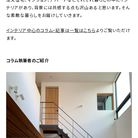
注文住宅、マンション、アパートなどそれぞれ暮らしの中にイン
テリアがあり、背景には共感する点も沢山あると思います。そん
おすすめの記事
な素敵な暮らしをお届けしていきます。
コラム
インテリア中心のコラム・記事は一覧はこちら
よりご覧いただけ
ます。
インテリア
キッチン
コラム執筆者のご紹介
収納/掃除
暮らし
daily mukuri
/ アイテム
カテゴリー一覧