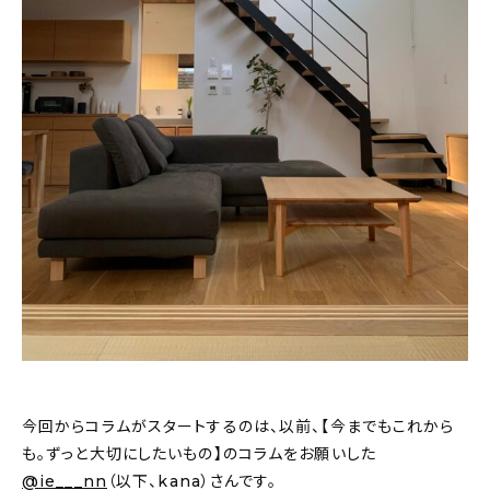
新着記事
人気の記事
おすすめの記事
インテリア
日用品
キッチン
ギフト
キッズ
今回からコラムがスタートするのは、以前、【今までもこれから
も。ずっと大切にしたいもの】のコラムをお願いした
@ie___nn
（以下、kana）さんです。