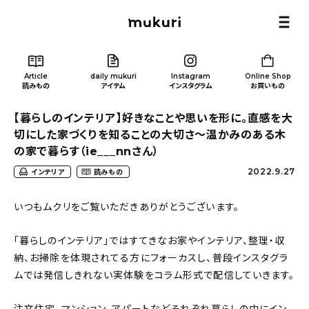
Article
daily mukuri
Instagram
Online Shop
読みもの
アイテム
インスタグラム
お買いもの
【暮らしのインテリア】好きなことや思いを形に。直感を大
切にした家づくりを知ることの大切さ〜温かみのある木
の家で暮らす（ie___nnさん）
2022.9.27
インテリア
読みもの
Article
/ 読みもの
いつもムクリをご覧いただきありがとうございます。
カテゴリー一覧
「暮らしのインテリア」ではすてきなお家やインテリア、整理・収
納、お掃除を体現されてる方にフォーカスし、普段インスタグラ
新着記事
ムでは発信しきれない実体験をコラム形式で配信していきます。
人気の記事