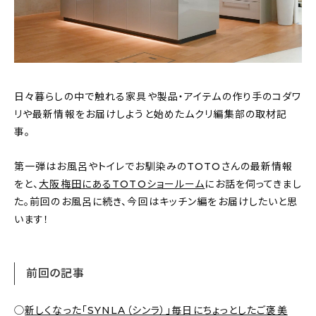
おすすめの記事
コラム
インテリア
日々暮らしの中で触れる家具や製品・アイテムの作り手のコダワ
リや最新情報をお届けしようと始めたムクリ編集部の取材記
キッチン
事。
収納/掃除
第一弾はお風呂やトイレでお馴染みのTOTOさんの最新情報
をと、
大阪梅田にあるTOTOショールーム
にお話を伺ってきまし
暮らし
た。前回のお風呂に続き、今回はキッチン編をお届けしたいと思
います！
daily mukuri
/ アイテム
前回の記事
カテゴリー一覧
◯
新しくなった「SYNLA（シンラ）」毎日にちょっとしたご褒美