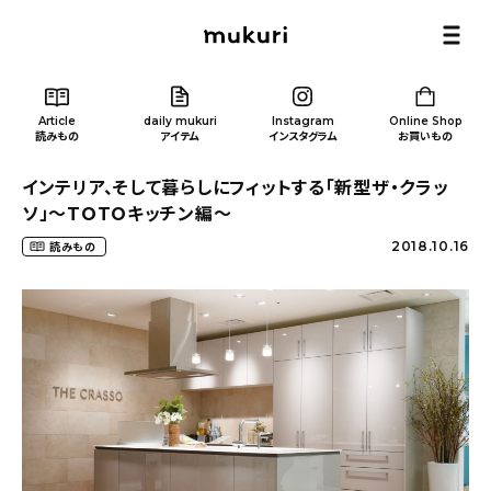
Article
daily mukuri
Instagram
Online Shop
読みもの
アイテム
インスタグラム
お買いもの
インテリア、そして暮らしにフィットする「新型ザ・クラッ
ソ」〜TOTOキッチン編〜
2018.10.16
読みもの
Article
/ 読みもの
カテゴリー一覧
新着記事
人気の記事