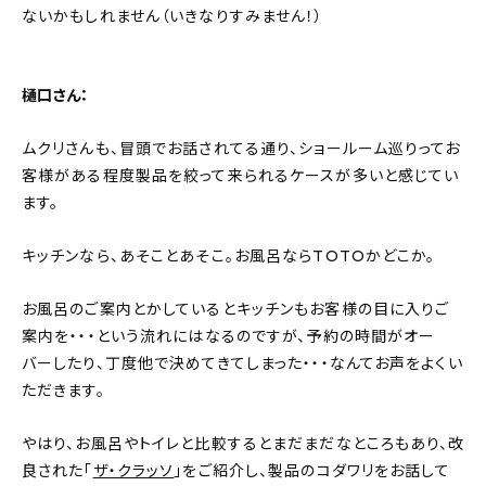
ないかもしれません（いきなりすみません！）
About
会社概要
樋口さん：
プライバシーポリシー
お問い合わせ
ムクリさんも、冒頭でお話されてる通り、ショールーム巡りってお
客様がある程度製品を絞って来られるケースが多いと感じてい
ます。
キッチンなら、あそことあそこ。お風呂ならTOTOかどこか。
お風呂のご案内とかしているとキッチンもお客様の目に入りご
案内を・・・という流れにはなるのですが、予約の時間がオー
バーしたり、丁度他で決めてきてしまった・・・なんてお声をよくい
ただきます。
やはり、お風呂やトイレと比較するとまだまだなところもあり、改
良された「
ザ・クラッソ
」をご紹介し、製品のコダワリをお話して