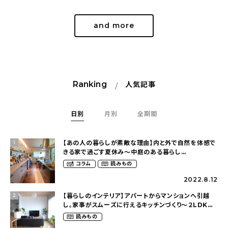
and more
Ranking
人気記事
日別
月別
全期間
【あの人の暮らしが素敵な理由】内と外で自然を体感で
1
きる家で過ごす夏休み〜中庭のある暮らし
（yume_2700さん）
コラム
読みもの
2022.8.12
【暮らしのインテリア】アパートからマンションへ引越
2
し。家事がスムーズに行えるキッチンづくり〜２LDKの
賃貸暮らし（mari_ppe_さん）
読みもの