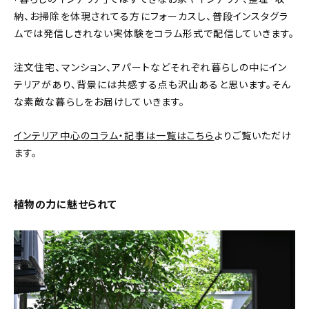
新着記事
納、お掃除を体現されてる方にフォーカスし、普段インスタグラ
ムでは発信しきれない実体験をコラム形式で配信していきます。
人気の記事
注文住宅、マンション、アパートなどそれぞれ暮らしの中にイン
おすすめの記事
テリアがあり、背景には共感する点も沢山あると思います。そん
な素敵な暮らしをお届けしていきます。
インテリア
インテリア中心のコラム・記事は一覧はこちら
よりご覧いただけ
日用品
ます。
キッチン
植物の力に魅せられて
ギフト
キッズ