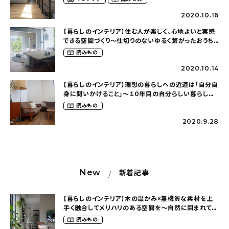
2020.10.16
【暮らしのインテリア】住む人が楽しく、心地よいと実感
できる空間づくり〜仕切りのないゆるく繋がったおうち
（olney.03さん）
読みもの
2020.10.14
【暮らしのインテリア】理想の暮らしへの近道は「自分自
身に問いかけること」～１０年目の自分らしい暮らし
（sario.lsさん）
読みもの
2020.9.28
New
新着記事
【暮らしのインテリア】木の温かみ×無機質な素材を上
手く融合してメリハリのある空間を〜自然に囲まれて暮
らす（ki_no_ieさん）
読みもの