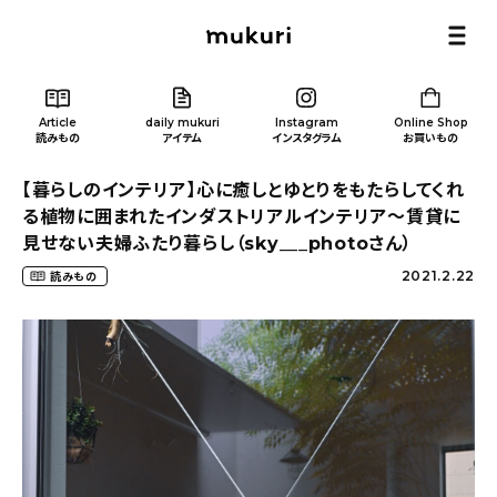
Article
daily mukuri
Instagram
Online Shop
読みもの
アイテム
インスタグラム
お買いもの
【暮らしのインテリア】心に癒しとゆとりをもたらしてくれ
る植物に囲まれたインダストリアルインテリア〜賃貸に
見せない夫婦ふたり暮らし（sky___photoさん）
2021.2.22
読みもの
Article
/ 読みもの
カテゴリー一覧
新着記事
人気の記事