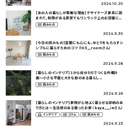
2024.10.20
【あの人の暮らしが素敵な理由】デザイナーズ家具に囲
まれて。制限がある賃貸でもワンランク上のお部屋に〜
狭くても好きな暮らしのこと（_____chika708さん）
読みもの
2024.9.30
【今日の読みもの】空間にも心にも。ゆとりをもたらすシ
ンプルに暮らすためのコツ（103__roomさん）
読みもの
2024.9.28
【暮らしのインテリア】１から自分たちでつくる外構計
画〜小さな平屋と大きな庭のある暮らし
（tsumikiniwaさん）
読みもの
2024.9.26
【暮らしのインテリア】家族が心地よく暮らせる収納のあ
り方とは〜生活感のある整ったお家（ kaya___ieさん）
インテリア
コラム
読みもの
2024.9.23