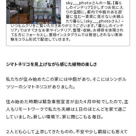
sky___photoさんの一覧。【暮ら
しのインテリア】少しずつお気に入
りの空間に。都内で中庭のある部
屋に住む〜賃貸に見せない夫婦ふ
たり暮らし（sky___photoさん） –
いつもムクリをご覧いただきありがとうございます。「暮らしのインテ
リア」ではすてきなお家やインテリア、整理・収納、お掃除を体現され
てる方にフォーカスし、普段インスタグラムでは発信しきれない実体
験をコラム形式で配信していきます。
シマトネリコを見上げながら感じた植物の楽しさ
私たちが住み始めたこの家には中庭があり、そこにはシンボル
ツリーのシマトネリコがありました。
住み始めた時期は緊急事態宣言が出た４月中旬でしたので、主
人もリモートワークで私たち夫婦は１日のほとんどを家で過ご
していました。新しい環境で、家に閉じこもる毎日。
２人とも心して上京してきたものの、不安や少し窮屈にも思えて