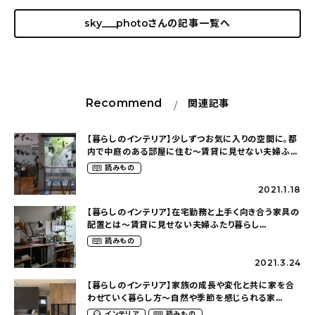
sky___photo
さんの記事一覧へ
Recommend
関連記事
【暮らしのインテリア】少しずつお気に入りの空間に。都
内で中庭のある部屋に住む〜賃貸に見せない夫婦ふた
り暮らし（sky___photoさん）
読みもの
2021.1.18
【暮らしのインテリア】在宅勤務と上手く向き合う家具の
配置とは〜賃貸に見せない夫婦ふたり暮らし
（sky___photoさん）
読みもの
2021.3.24
【暮らしのインテリア】家族の成長や変化と共に家を合
わせていく暮らし方〜自然や季節を感じられる家
（srms_houseさん）
インテリア
読みもの