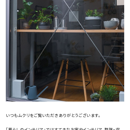
おすすめの記事
コラム
インテリア
キッチン
収納/掃除
暮らし
daily mukuri
/ アイテム
いつもムクリをご覧いただきありがとうございます。
カテゴリー一覧
「暮らしのインテリア」ではすてきなお家やインテリア、整理・収