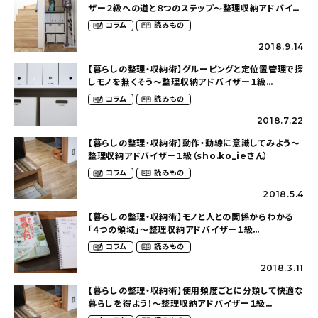
ザー２級への道と８つのステップ〜整理収納アドバイ
ザー１級（sho.ko_ieさん）
コラム
読みもの
2018.9.14
【暮らしの整理・収納術】グルーピングと定位置管理で探
しモノを無くそう〜整理収納アドバイザー１級
（sho.ko_ieさん）
コラム
読みもの
2018.7.22
【暮らしの整理・収納術】動作・動線に意識してみよう〜
整理収納アドバイザー１級（sho.ko_ieさん）
コラム
読みもの
2018.5.4
【暮らしの整理・収納術】モノと人との関係からわかる
「４つの領域」〜整理収納アドバイザー１級
（sho.ko_ieさん）
コラム
読みもの
2018.3.11
【暮らしの整理・収納術】使用頻度ごとに分類して快適な
暮らしを得よう！〜整理収納アドバイザー１級
（sho.ko_ieさん）