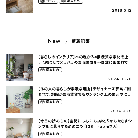
コラム
読みもの
2018.6.12
New
新着記事
【暮らしのインテリア】木の温かみ×無機質な素材を上
手く融合してメリハリのある空間を〜自然に囲まれて暮
らす（ki_no_ieさん）
読みもの
2024.10.20
【あの人の暮らしが素敵な理由】デザイナーズ家具に囲
まれて。制限がある賃貸でもワンランク上のお部屋に〜
狭くても好きな暮らしのこと（_____chika708さん）
読みもの
2024.9.30
【今日の読みもの】空間にも心にも。ゆとりをもたらすシ
ンプルに暮らすためのコツ（103__roomさん）
読みもの