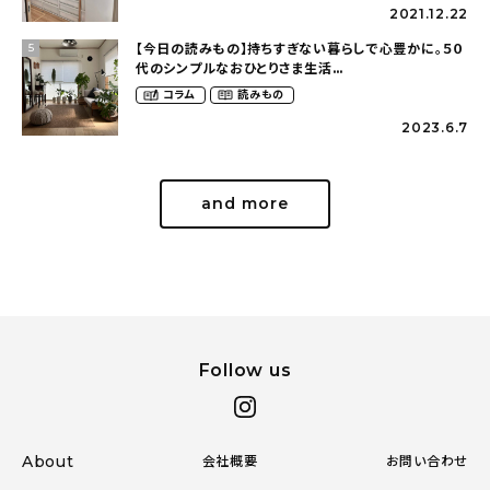
2021.12.22
【今日の読みもの】持ちすぎない暮らしで心豊かに。５０
5
代のシンプルなおひとりさま生活
（ohitorisama_kurasiさん）
コラム
読みもの
2023.6.7
and more
Follow us
About
会社概要
お問い合わせ