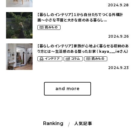
2024.9.28
【暮らしのインテリア】１から自分たちでつくる外構計
画〜小さな平屋と大きな庭のある暮らし
（tsumikiniwaさん）
読みもの
2024.9.26
【暮らしのインテリア】家族が心地よく暮らせる収納のあ
り方とは〜生活感のある整ったお家（ kaya___ieさん）
インテリア
コラム
読みもの
2024.9.23
and more
Ranking
人気記事