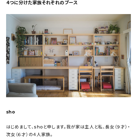
新着記事
４つに分けた家族それぞれのブース
人気の記事
おすすめの記事
インテリア
日用品
キッチン
ギフト
キッズ
sho
はじめまして、shoと申します。我が家は主人と私、長女（９才）・
次女（６才）の４人家族。