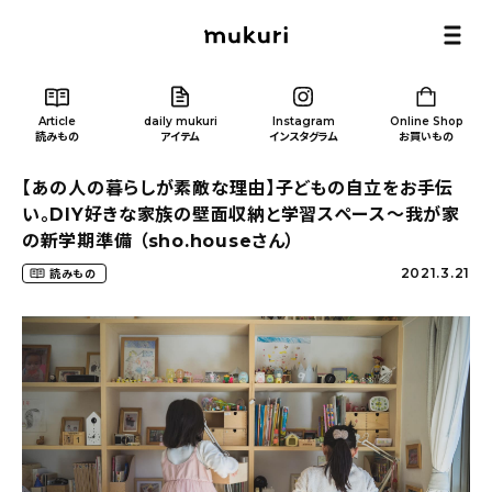
Article
daily mukuri
Instagram
Online Shop
読みもの
アイテム
インスタグラム
お買いもの
【あの人の暮らしが素敵な理由】子どもの自立をお手伝
い。DIY好きな家族の壁面収納と学習スペース〜我が家
の新学期準備 （sho.houseさん）
2021.3.21
読みもの
Article
/ 読みもの
カテゴリー一覧
新着記事
人気の記事