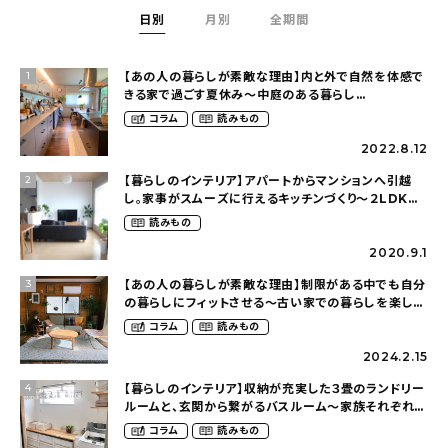
日別
月別
全期間
【あの人の暮らしが素敵な理由】内と外で自然を体感で
1
きる家で過ごす夏休み〜中庭のある暮らし
（yume_2700さん）
コラム
読みもの
2022.8.12
【暮らしのインテリア】アパートからマンションへ引越
2
し。家事がスムーズに行えるキッチンづくり〜２LDKの
賃貸暮らし（mari_ppe_さん）
読みもの
2020.9.1
【あの人の暮らしが素敵な理由】制限がある中でも自分
3
の暮らしにフィットさせる〜古い家での暮らしを楽しむ
（idasanchiさん）
コラム
読みもの
2024.2.15
【暮らしのインテリア】収納が充実した３畳のランドリー
4
ルームと、玄関から繋がるバスルーム〜家族それぞれが
くつろげて、少し遊び心のある家（megu6465さん）
コラム
読みもの