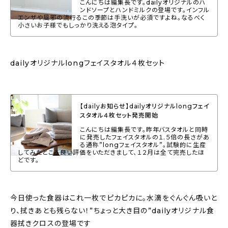
こんにちは編集長です。dailyオリジナルのハ
ンドソープとハンドミルクの登場です。インフル
エンザや風邪の流行るこの季節は手洗いが必須ですよね。なるべく
小さいお子様でもしっかり洗える泡タイプ。
dailyオリジナルlongフェイスタオル４枚セット
【dailyお知らせ】dailyオリジナルlongフェイ
スタオル４枚セット発売開始
こんにちは編集長です。昨年バスタオルと同時
に発売したフェイスタオルの１.５倍の長さがあ
る通称”longフェイスタオル”。試験的に生産
してみたところ良い評価をいただきまして、１２月は全て完売したほ
どです。
今日使った食器はこれ一枚でピカピカに。水滴をぐんぐん吸いと
り、拭きあとも残らない！”ちょっと大き目の”dailyオリジナル食
器拭きクロスの登場です