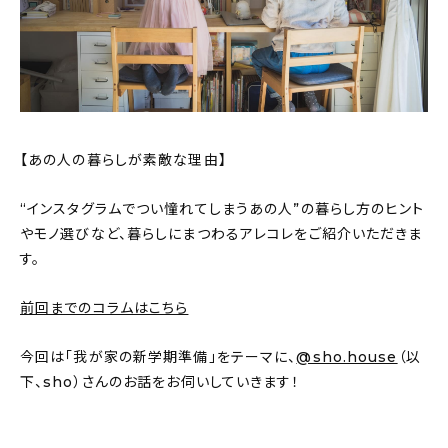
おすすめの記事
コラム
インテリア
【あの人の暮らしが素敵な理由】
キッチン
“インスタグラムでつい憧れてしまうあの人”の暮らし方のヒント
収納/掃除
やモノ選びなど、暮らしにまつわるアレコレをご紹介いただきま
す。
暮らし
前回までのコラムはこちら
daily mukuri
/ アイテム
今回は「我が家の新学期準備」をテーマに、
@sho.house
（以
下、sho）さんのお話をお伺いしていきます！
カテゴリー一覧