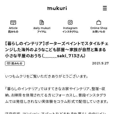
Article
daily mukuri
Instagram
Online Shop
読みもの
アイテム
インスタグラム
お買いもの
【暮らしのインテリア】ポーターズペイントでスタイルチェ
ンジした海外のようなこども部屋〜家族が自然と集まる
小さな平屋のおうち（______saki_713さん）
2021.9.27
読みもの
Article
/ 読みもの
いつもムクリをご覧いただきありがとうございます。
カテゴリー一覧
「暮らしのインテリア」ではすてきなお家やインテリア、整理・収
納、お掃除を体現されてる方にフォーカスし、普段インスタグラ
新着記事
ムでは発信しきれない実体験をコラム形式で配信していきます。
人気の記事