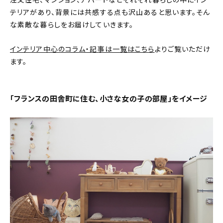
注文住宅、マンション、アパートなどそれぞれ暮らしの中にイン
テリアがあり、背景には共感する点も沢山あると思います。そん
おすすめの記事
な素敵な暮らしをお届けしていきます。
コラム
インテリア中心のコラム・記事は一覧はこちら
よりご覧いただけ
ます。
インテリア
キッチン
「フランスの田舎町に住む、小さな女の子の部屋」をイメージ
収納/掃除
暮らし
daily mukuri
/ アイテム
カテゴリー一覧