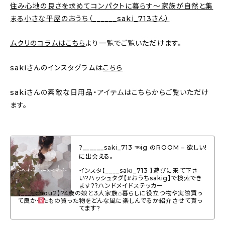
住み心地の良さを求めてコンパクトに暮らす〜家族が自然と集
まる小さな平屋のおうち（______saki_713さん）
ムクリのコラムはこちら
より一覧でご覧いただけます。
sakiさんのインスタグラムは
こちら
sakiさんの素敵な日用品・アイテムはこちらからご覧いただけ
ます。
?______saki_713 ☜ig のROOM – 欲しい!
に出会える。
インスタ【____saki_713 】遊びに来て下さ
い?ハッシュタグ【#おうちsakig】で検索でき
ます??ハンドメイドステッカー
【____chou2】?4歳の娘と3人家族⌂暮らしに役立つ物や実際買っ
て良かったもの買った物をどんな風に楽しんでるか紹介させて貰っ
てます?‍