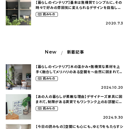
【暮らしのインテリア】基本は無機質でシンプルに。その
時々で好みの雰囲気に変えられるデザインを目指して
〜インテリアを仕事にしていた私の暮らす家（tn.h.m
読みもの
さん）
2020.7.3
New
新着記事
【暮らしのインテリア】木の温かみ×無機質な素材を上
手く融合してメリハリのある空間を〜自然に囲まれて暮
らす（ki_no_ieさん）
読みもの
2024.10.20
【あの人の暮らしが素敵な理由】デザイナーズ家具に囲
まれて。制限がある賃貸でもワンランク上のお部屋に〜
狭くても好きな暮らしのこと（_____chika708さん）
読みもの
2024.9.30
【今日の読みもの】空間にも心にも。ゆとりをもたらすシ