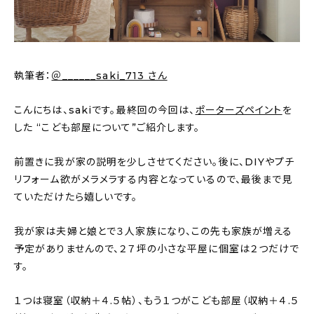
新着記事
人気の記事
執筆者：
＠______saki_713 さん
おすすめの記事
こんにちは、sakiです。最終回の今回は、
ポーターズペイント
を
インテリア
した “こども部屋について”ご紹介します。
日用品
前置きに我が家の説明を少しさせてください。後に、DIYやプチ
キッチン
リフォーム欲がメラメラする内容となっているので、最後まで見
ていただけたら嬉しいです。
ギフト
我が家は夫婦と娘とで３人家族になり、この先も家族が増える
キッズ
予定がありませんので、２７坪の小さな平屋に個室は２つだけで
す。
１つは寝室（収納＋４.５帖）、もう１つがこども部屋（収納＋４.５