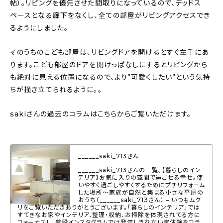
帖）。リビングを優先させた間取りになっているので、デッドス
About
ペースとなる廊下をなくし、全ての部屋がリビングアクセスでき
るようにしました。
会社概要
プライバシーポリシー
そのうちのこども部屋は、リビングドアを開けるとすぐ左手にあ
ります。こども部屋のドアを開けっぱなしにするとリビングから
お問い合わせ
も絶対に見える位置になるので、より”可愛くしたい”という気持
ちが掻き立てられるように。。
sakiさんの過去のコラムはこちらからご覧いただけます。
______saki_713さん
______saki_713さんの一覧。【暮らしのイン
テリア】お気に入りの空間で過ごせる幸せ。使
いやすく過ごしやすくするためにプチリフォーム
した場所〜家族が自然と集まる小さな平屋の
おうち（______saki_713さん） – いつもムク
リをご覧いただきありがとうございます。「暮らしのインテリア」では
すてきなお家やインテリア、整理・収納、お掃除を体現されてる方に
フォーカスし、普段インスタグラムでは発信しきれない実体験をコラ