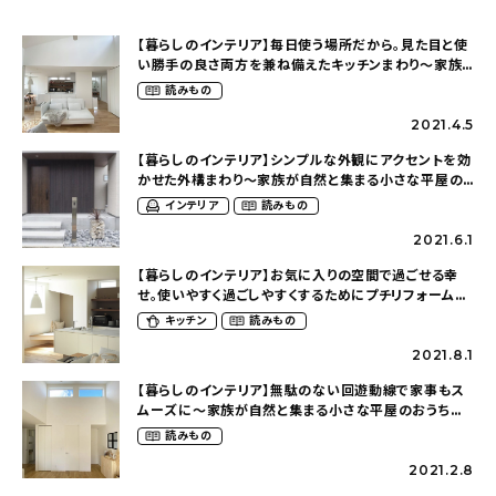
【暮らしのインテリア】毎日使う場所だから。見た目と使
い勝手の良さ両方を兼ね備えたキッチンまわり〜家族
が自然と集まる小さな平屋のおうち（______saki_713
読みもの
さん）
2021.4.5
【暮らしのインテリア】シンプルな外観にアクセントを効
かせた外構まわり〜家族が自然と集まる小さな平屋の
おうち（______saki_713さん）
インテリア
読みもの
2021.6.1
【暮らしのインテリア】お気に入りの空間で過ごせる幸
せ。使いやすく過ごしやすくするためにプチリフォームし
た場所〜家族が自然と集まる小さな平屋のおうち
キッチン
読みもの
（______saki_713さん）
2021.8.1
【暮らしのインテリア】無駄のない回遊動線で家事もス
ムーズに〜家族が自然と集まる小さな平屋のおうち
（______saki_713さん）
読みもの
2021.2.8