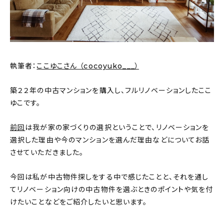
新着記事
人気の記事
おすすめの記事
執筆者：
ここゆこさん （cocoyuko___）
インテリア
築２２年の中古マンションを購入し、フルリノベーションしたここ
日用品
ゆこです。
キッチン
前回
は我が家の家づくりの選択ということで、リノベーションを
選択した理由や今のマンションを選んだ理由などについてお話
ギフト
させていただきました。
キッズ
今回は私が中古物件探しをする中で感じたことと、それを通し
てリノベーション向けの中古物件を選ぶときのポイントや気を付
けたいことなどをご紹介したいと思います。