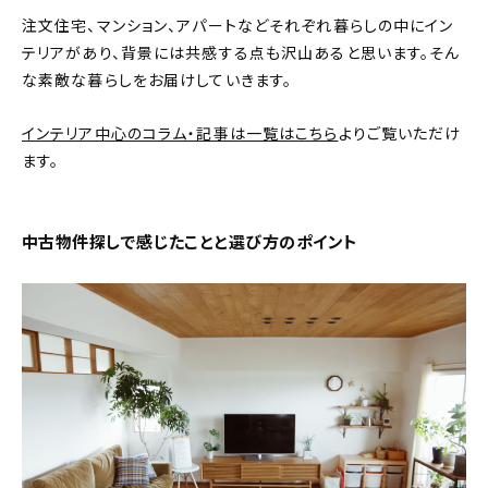
注文住宅、マンション、アパートなどそれぞれ暮らしの中にイン
おすすめの記事
テリアがあり、背景には共感する点も沢山あると思います。そん
な素敵な暮らしをお届けしていきます。
コラム
インテリア中心のコラム・記事は一覧はこちら
よりご覧いただけ
インテリア
ます。
キッチン
中古物件探しで感じたことと選び方のポイント
収納/掃除
暮らし
daily mukuri
/ アイテム
カテゴリー一覧