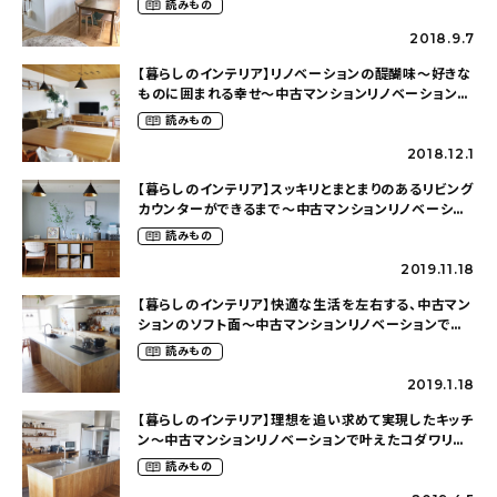
読みもの
2018.9.7
【暮らしのインテリア】リノベーションの醍醐味～好きな
ものに囲まれる幸せ～中古マンションリノベーションで
叶えたコダワリの暮らし（cocoyuko___さん）
読みもの
2018.12.1
【暮らしのインテリア】スッキリとまとまりのあるリビング
カウンターができるまで～中古マンションリノベーショ
ンで叶えたコダワリの暮らし（cocoyuko___さん）
読みもの
2019.11.18
【暮らしのインテリア】快適な生活を左右する、中古マン
ションのソフト面～中古マンションリノベーションで叶
えたコダワリの暮らし（cocoyuko___さん）
読みもの
2019.1.18
【暮らしのインテリア】理想を追い求めて実現したキッチ
ン～中古マンションリノベーションで叶えたコダワリの
暮らし（cocoyuko___さん）
読みもの