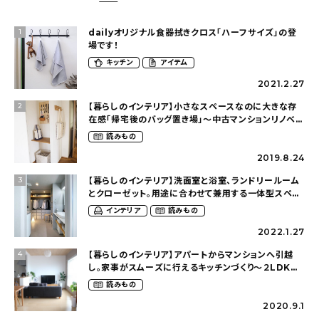
dailyオリジナル食器拭きクロス「ハーフサイズ」の登
1
場です！
キッチン
アイテム
2021.2.27
【暮らしのインテリア】小さなスペースなのに大きな存
2
在感「帰宅後のバッグ置き場」～中古マンションリノベー
ションで叶えたコダワリの暮らし（cocoyuko___さ
読みもの
ん）
2019.8.24
【暮らしのインテリア】洗面室と浴室、ランドリールーム
3
とクローゼット。用途に合わせて兼用する一体型スペー
ス〜仕切りのないゆるく繋がったおうち（olney.03さ
インテリア
読みもの
ん）
2022.1.27
【暮らしのインテリア】アパートからマンションへ引越
4
し。家事がスムーズに行えるキッチンづくり〜２LDKの
賃貸暮らし（mari_ppe_さん）
読みもの
2020.9.1