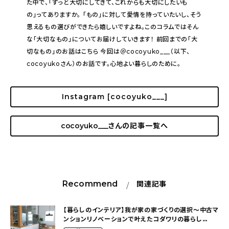
た中で、「ずっと大切にしてきて、これからも大切にしたいも
の」ってありますか。 「もの」に対して愛情を持っていたいし、そう
思えるもの選びができたら嬉しいですよね。このコラムではそん
な「大切なもの」についてお届けしていきます！ 前回までの「大
切なもの」のお話はこちら 今回は＠cocoyuko___（以下、
cocoyukoさん）のお話です。心地よい暮らしのために。
Instagram [cocoyuko___]
cocoyuko___
さんの記事一覧へ
Recommend
関連記事
【暮らしのインテリア】我が家の家づくりの選択～中古マ
ンションリノベーションで叶えたコダワリの暮らし
（cocoyuko___さん）