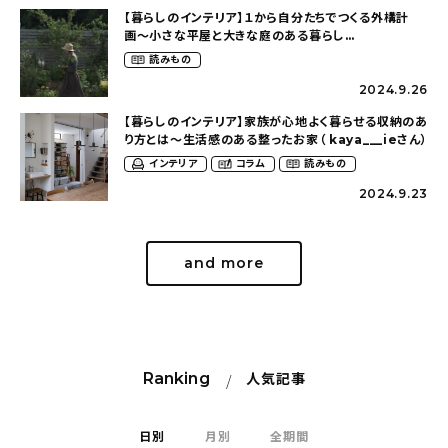
【暮らしのインテリア】１から自分たちでつくる外構計
画〜小さな平屋と大きな庭のある暮らし
（tsumikiniwaさん）
読みもの
2024.9.26
【暮らしのインテリア】家族が心地よく暮らせる収納のあ
り方とは〜生活感のある整ったお家（ kaya___ieさん）
インテリア
コラム
読みもの
2024.9.23
and more
Ranking
人気記事
日別
月別
全期間