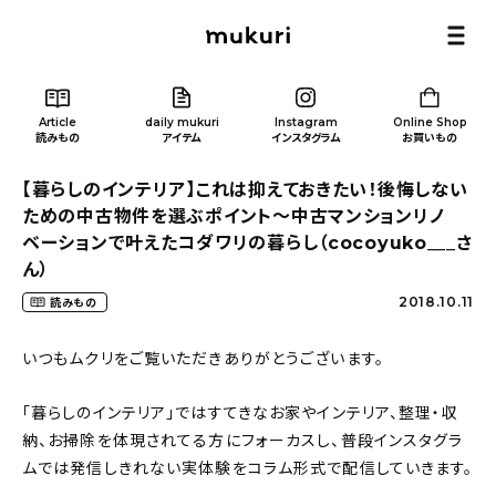
Article
daily mukuri
Instagram
Online Shop
読みもの
アイテム
インスタグラム
お買いもの
【暮らしのインテリア】これは抑えておきたい！後悔しない
ための中古物件を選ぶポイント～中古マンションリノ
ベーションで叶えたコダワリの暮らし（cocoyuko___さ
ん）
Article
/ 読みもの
2018.10.11
読みもの
いつもムクリをご覧いただきありがとうございます。
カテゴリー一覧
「暮らしのインテリア」ではすてきなお家やインテリア、整理・収
新着記事
納、お掃除を体現されてる方にフォーカスし、普段インスタグラ
ムでは発信しきれない実体験をコラム形式で配信していきます。
人気の記事