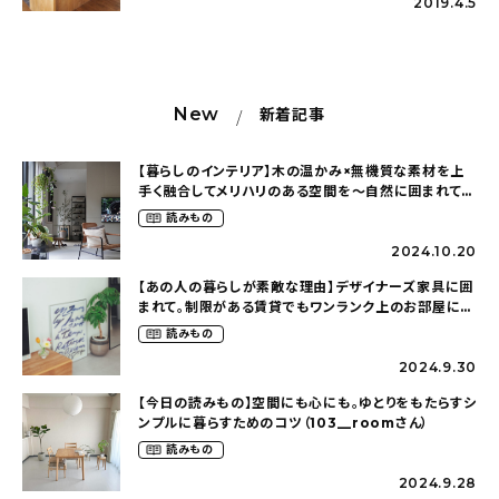
2019.4.5
New
新着記事
【暮らしのインテリア】木の温かみ×無機質な素材を上
手く融合してメリハリのある空間を〜自然に囲まれて暮
らす（ki_no_ieさん）
読みもの
2024.10.20
【あの人の暮らしが素敵な理由】デザイナーズ家具に囲
まれて。制限がある賃貸でもワンランク上のお部屋に〜
狭くても好きな暮らしのこと（_____chika708さん）
読みもの
2024.9.30
【今日の読みもの】空間にも心にも。ゆとりをもたらすシ
ンプルに暮らすためのコツ（103__roomさん）
読みもの
2024.9.28