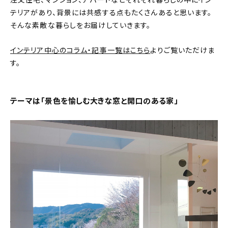
注文住宅、マンション、アパートなどそれぞれ暮らしの中にイン
テリアがあり、背景には共感する点もたくさんあると思います。
おすすめの記事
そんな素敵な暮らしをお届けしていきます。
コラム
インテリア中心のコラム・記事一覧はこちら
よりご覧いただけま
す。
インテリア
キッチン
テーマは「景色を愉しむ大きな窓と開口のある家」
収納/掃除
暮らし
daily mukuri
/ アイテム
カテゴリー一覧