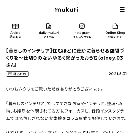
Article
daily mukuri
Instagram
Online Shop
読みもの
アイテム
インスタグラム
お買いもの
【暮らしのインテリア】住むほどに豊かに暮らせる空間づ
くりを〜仕切りのないゆるく繋がったおうち（olney.03
さん）
2021.5.31
読みもの
Article
/ 読みもの
いつもムクリをご覧いただきありがとうございます。
カテゴリー一覧
「暮らしのインテリア」ではすてきなお家やインテリア、整理・収
納、お掃除を体現されてる方にフォーカスし、普段インスタグラ
新着記事
ムでは発信しきれない実体験をコラム形式で配信していきます。
人気の記事