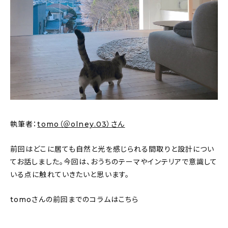
新着記事
人気の記事
おすすめの記事
インテリア
日用品
執筆者：
tomo（＠olney.03）さん
キッチン
前回はどこに居ても自然と光を感じられる間取りと設計につい
ギフト
てお話しました。今回は、おうちのテーマやインテリアで意識して
いる点に触れていきたいと思います。
キッズ
tomoさんの前回までのコラムはこちら