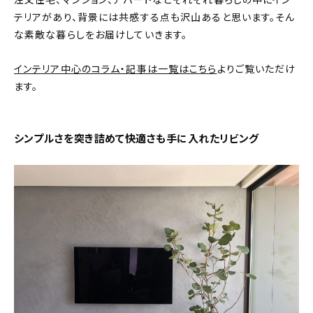
注文住宅、マンション、アパートなどそれぞれ暮らしの中にイン
テリアがあり、背景には共感する点も沢山あると思います。そん
おすすめの記事
な素敵な暮らしをお届けしていきます。
コラム
インテリア中心のコラム・記事は一覧はこちら
よりご覧いただけ
ます。
インテリア
キッチン
シンプルさを突き詰めて快適さも手に入れたリビング
収納/掃除
暮らし
daily mukuri
/ アイテム
カテゴリー一覧