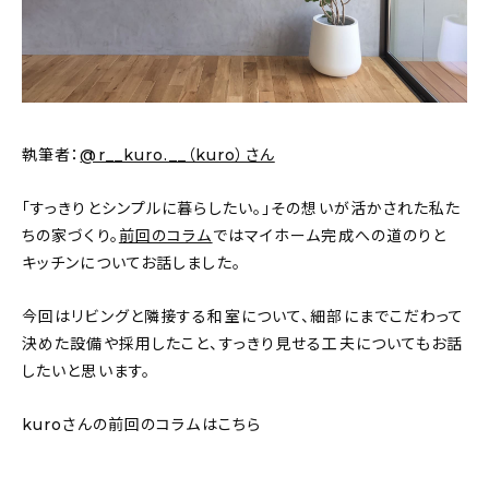
新着記事
人気の記事
おすすめの記事
執筆者：
@r__kuro.__（kuro）さん
インテリア
「すっきりとシンプルに暮らしたい。」その想いが活かされた私た
日用品
ちの家づくり。
前回のコラム
ではマイホーム完成への道のりと
キッチンについてお話しました。
キッチン
今回はリビングと隣接する和室について、細部にまでこだわって
ギフト
決めた設備や採用したこと、すっきり見せる工夫についてもお話
したいと思います。
キッズ
kuroさんの前回のコラムはこちら