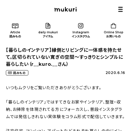
Article
daily mukuri
Instagram
Online Shop
読みもの
アイテム
インスタグラム
お買いもの
【暮らしのインテリア】縁側とリビングに一体感を持たせ
て。区切られていない寛ぎの空間〜すっきりとシンプルに
暮らしたい（r__kuro.__さん）
2020.6.16
読みもの
Article
/ 読みもの
いつもムクリをご覧いただきありがとうございます。
カテゴリー一覧
「暮らしのインテリア」ではすてきなお家やインテリア、整理・収
納、お掃除を体現されてる方にフォーカスし、普段インスタグラ
新着記事
ムでは発信しきれない実体験をコラム形式で配信していきます。
人気の記事