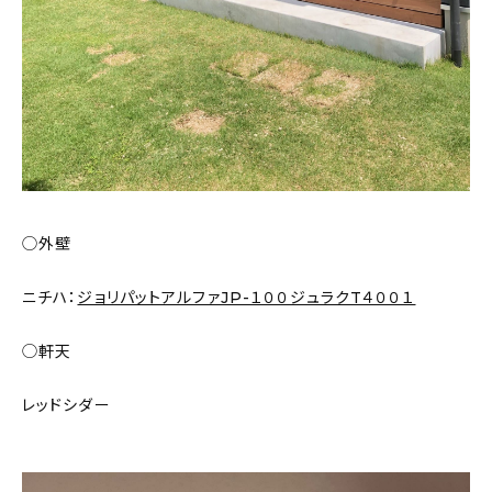
◯外壁
ニチハ：
ジョリパットアルファJP-１００ジュラクT４００１
◯軒天
レッドシダー