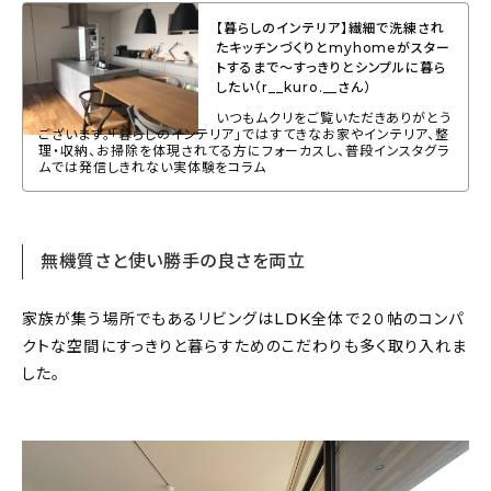
About
【暮らしのインテリア】繊細で洗練され
たキッチンづくりとmyhomeがスター
会社概要
トするまで〜すっきりとシンプルに暮ら
したい（r__kuro.__さん）
プライバシーポリシー
いつもムクリをご覧いただきありがとう
ございます。「暮らしのインテリア」ではすてきなお家やインテリア、整
お問い合わせ
理・収納、お掃除を体現されてる方にフォーカスし、普段インスタグラ
ムでは発信しきれない実体験をコラム
無機質さと使い勝手の良さを両立
家族が集う場所でもあるリビングはLDK全体で２０帖のコンパ
クトな空間にすっきりと暮らすためのこだわりも多く取り入れま
した。