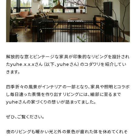
おすすめの記事
コラム
インテリア
キッチン
解放的な窓とビンテージな家具が印象的なリビングを設計され
たyuhe.x.x.xさん（以下、yuheさん）のコダワリを紹介してい
収納/掃除
きます。
暮らし
四季折々の風景がインテリアの一部となり、家具や照明とコラボ
し毎日違った表情を作り出すリビングには、細部に至るまで
yuheさんの家づくりの想いが詰まってました。
daily mukuri
/ アイテム
ぜひ、ご覧ください。
カテゴリー一覧
夜のリビングも暖かい光と外の景色が疲れた体を休めてくれそ