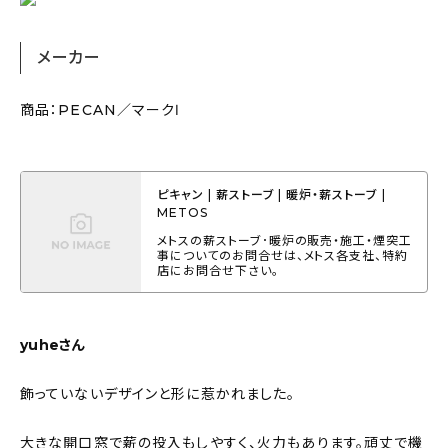
メーカー
商品：PECAN／マークⅠ
ピキャン | 薪ストーブ | 暖炉・薪ストーブ |
METOS
メトスの薪ストーブ･暖炉の販売・施工・煙突工
事についてのお問合せは、メトス各支社、特約
店にお問合せ下さい。
yuheさん
飾っていないデザインと形に惹かれました。
大きな開口窓で薪の投入もしやすく、火力もあります。頑丈で機