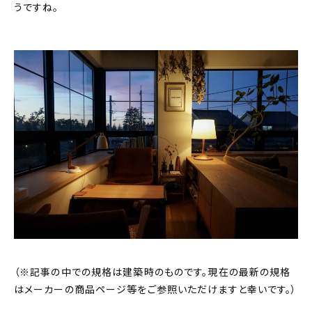
新着記事
うですね。
人気の記事
おすすめの記事
インテリア
日用品
キッチン
ギフト
キッズ
（※記事の中での規格は建築時のものです。現在の最新の規格
はメーカーの商品ページ等をご参照いただけますと幸いです。）