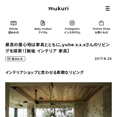
Article
daily mukuri
Instagram
Online Shop
読みもの
アイテム
インスタグラム
お買いもの
最高の居心地は家具とともに。yuhe.x.x.xさんのリビン
グを探索！【無垢 インテリア 家具】
2017.8.29
読みもの
Article
/ 読みもの
インテリアショップと思わせる素敵なリビング
カテゴリー一覧
新着記事
人気の記事