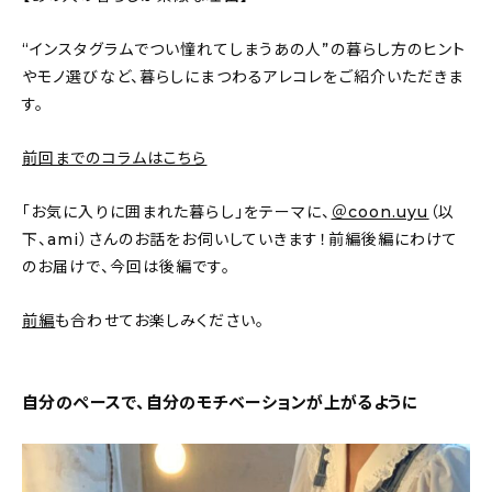
新着記事
“インスタグラムでつい憧れてしまうあの人”の暮らし方のヒント
人気の記事
やモノ選びなど、暮らしにまつわるアレコレをご紹介いただきま
す。
おすすめの記事
前回までのコラムはこちら
インテリア
「お気に入りに囲まれた暮らし」をテーマに、
＠coon.uyu
（以
日用品
下、ami）さんのお話をお伺いしていきます！前編後編にわけて
のお届けで、今回は後編です。
キッチン
前編
も合わせてお楽しみください。
ギフト
キッズ
自分のペースで、自分のモチベーションが上がるように