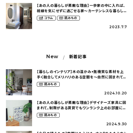
【あの人の暮らしが素敵な理由】一歩家の中に入れば、
視線を気にせずに過ごせる家〜カーテンレスな暮らし
（__nn.homeさん）
コラム
読みもの
2023.7.7
New
新着記事
【暮らしのインテリア】木の温かみ×無機質な素材を上
手く融合してメリハリのある空間を〜自然に囲まれて暮
らす（ki_no_ieさん）
読みもの
2024.10.20
【あの人の暮らしが素敵な理由】デザイナーズ家具に囲
まれて。制限がある賃貸でもワンランク上のお部屋に〜
狭くても好きな暮らしのこと（_____chika708さん）
読みもの
2024.9.30