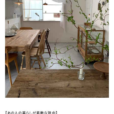
おすすめの記事
コラム
インテリア
キッチン
収納/掃除
暮らし
daily mukuri
/ アイテム
カテゴリー一覧
【あの人の暮らしが素敵な理由】