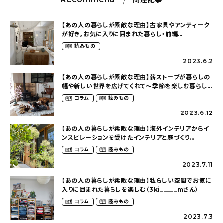
【あの人の暮らしが素敵な理由】古家具やアンティーク
が好き。お気に入りに囲まれた暮らし・前編
（coon.uyuさん）
読みもの
2023.6.2
【あの人の暮らしが素敵な理由】薪ストーブが暮らしの
幅や新しい世界を広げてくれて〜季節を楽しむ暮らし
（urumi.alu.storyさん）
コラム
読みもの
2023.6.12
【あの人の暮らしが素敵な理由】海外インテリアからイ
ンスピレーションを受けたインテリアと庭づくり
（soramilovesgardenさん）
コラム
読みもの
2023.7.11
【あの人の暮らしが素敵な理由】私らしい空間でお気に
入りに囲まれた暮らしを楽しむ（3ki_____mさん）
コラム
読みもの
2023.7.3