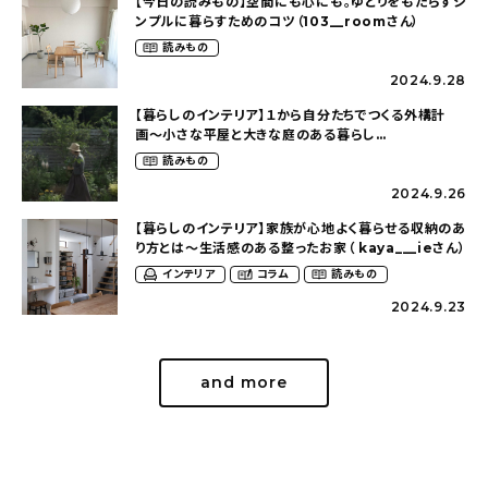
【今日の読みもの】空間にも心にも。ゆとりをもたらすシ
ンプルに暮らすためのコツ（103__roomさん）
読みもの
2024.9.28
【暮らしのインテリア】１から自分たちでつくる外構計
画〜小さな平屋と大きな庭のある暮らし
（tsumikiniwaさん）
読みもの
2024.9.26
【暮らしのインテリア】家族が心地よく暮らせる収納のあ
り方とは〜生活感のある整ったお家（ kaya___ieさん）
インテリア
コラム
読みもの
2024.9.23
and more