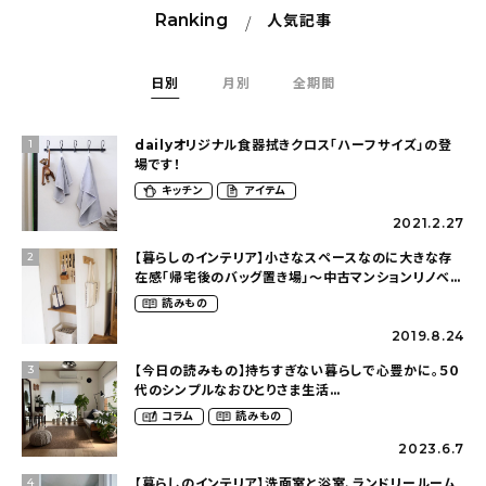
Ranking
人気記事
日別
月別
全期間
dailyオリジナル食器拭きクロス「ハーフサイズ」の登
1
場です！
キッチン
アイテム
2021.2.27
【暮らしのインテリア】小さなスペースなのに大きな存
2
在感「帰宅後のバッグ置き場」～中古マンションリノベー
ションで叶えたコダワリの暮らし（cocoyuko___さ
読みもの
ん）
2019.8.24
【今日の読みもの】持ちすぎない暮らしで心豊かに。５０
3
代のシンプルなおひとりさま生活
（ohitorisama_kurasiさん）
コラム
読みもの
2023.6.7
【暮らしのインテリア】洗面室と浴室、ランドリールーム
4