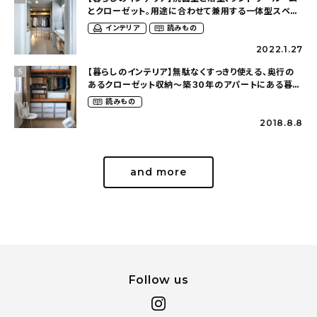
とクローゼット。用途に合わせて兼用する一体型スペー
ス〜仕切りのないゆるく繋がったおうち（olney.03さ
インテリア
読みもの
ん）
2022.1.27
【暮らしのインテリア】無駄なくすっきり使える、奥行の
5
あるクローゼット収納〜築３０年のアパートにある暮ら
し（mari_ppe_さん）
読みもの
2018.8.8
and more
Follow us