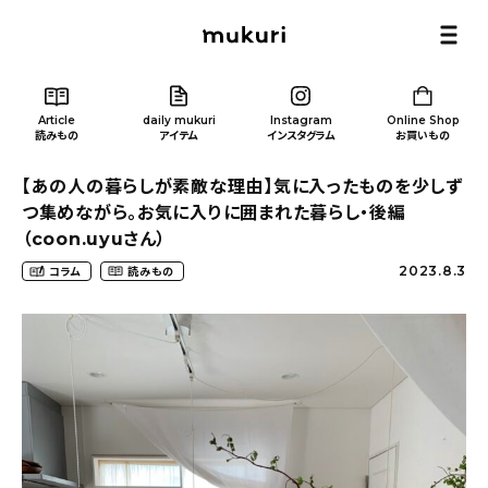
Article
daily mukuri
Instagram
Online Shop
読みもの
アイテム
インスタグラム
お買いもの
【あの人の暮らしが素敵な理由】気に入ったものを少しず
つ集めながら。お気に入りに囲まれた暮らし・後編
（coon.uyuさん）
2023.8.3
コラム
読みもの
Article
/ 読みもの
カテゴリー一覧
新着記事
人気の記事