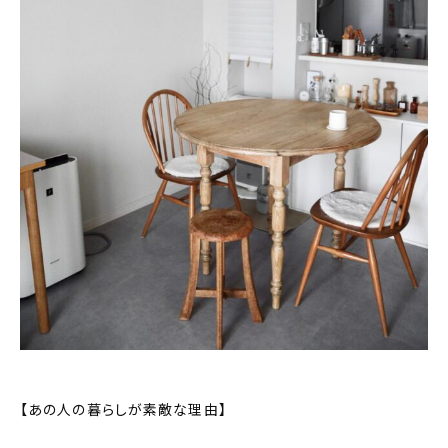
おすすめの記事
コラム
インテリア
キッチン
収納/掃除
暮らし
daily mukuri
/ アイテム
カテゴリー一覧
【あの人の暮らしが素敵な理由】