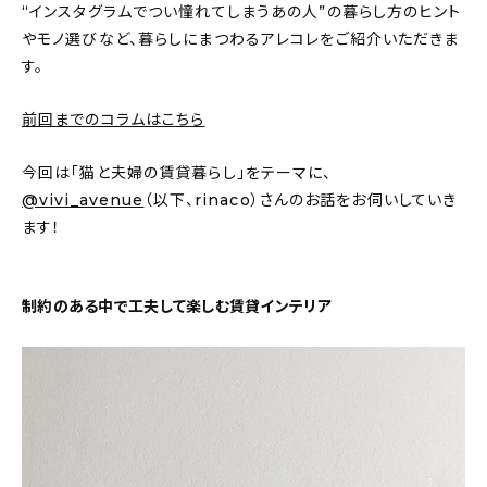
新着記事
“インスタグラムでつい憧れてしまうあの人”の暮らし方のヒント
やモノ選びなど、暮らしにまつわるアレコレをご紹介いただきま
人気の記事
す。
おすすめの記事
前回までのコラムはこちら
インテリア
今回は「猫と夫婦の賃貸暮らし」をテーマに、
@vivi_avenue
（以下、rinaco）さんのお話をお伺いしていき
日用品
ます！
キッチン
制約のある中で工夫して楽しむ賃貸インテリア
ギフト
キッズ