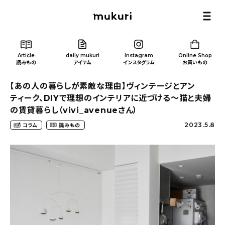
Article
daily mukuri
Instagram
Online Shop
読みもの
アイテム
インスタグラム
お買いもの
【あの人の暮らしが素敵な理由】ヴィンテージとアン
ティーク、DIYで理想のインテリアに近づける〜猫と夫婦
の賃貸暮らし（vivi_avenueさん）
2023.5.8
コラム
読みもの
Article
/ 読みもの
カテゴリー一覧
新着記事
人気の記事