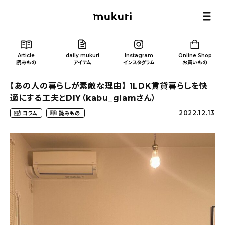
Article
daily mukuri
Instagram
Online Shop
読みもの
アイテム
インスタグラム
お買いもの
【あの人の暮らしが素敵な理由】 1LDK賃貸暮らしを快
適にする工夫とDIY（kabu_glamさん）
2022.12.13
コラム
読みもの
Article
/ 読みもの
カテゴリー一覧
新着記事
人気の記事