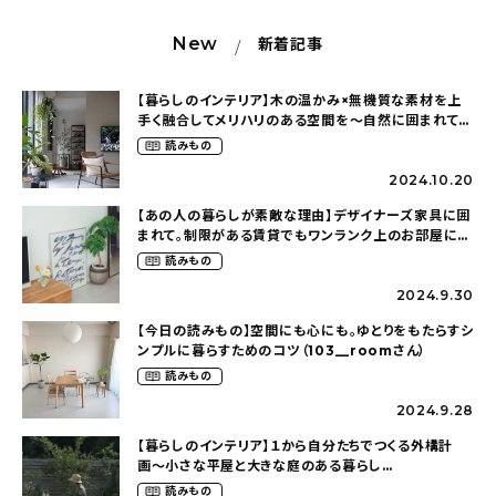
New
新着記事
【暮らしのインテリア】木の温かみ×無機質な素材を上
手く融合してメリハリのある空間を〜自然に囲まれて暮
らす（ki_no_ieさん）
読みもの
2024.10.20
【あの人の暮らしが素敵な理由】デザイナーズ家具に囲
まれて。制限がある賃貸でもワンランク上のお部屋に〜
狭くても好きな暮らしのこと（_____chika708さん）
読みもの
2024.9.30
【今日の読みもの】空間にも心にも。ゆとりをもたらすシ
ンプルに暮らすためのコツ（103__roomさん）
読みもの
2024.9.28
【暮らしのインテリア】１から自分たちでつくる外構計
画〜小さな平屋と大きな庭のある暮らし
（tsumikiniwaさん）
読みもの