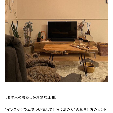
おすすめの記事
コラム
インテリア
キッチン
収納/掃除
暮らし
daily mukuri
/ アイテム
【あの人の暮らしが素敵な理由】
カテゴリー一覧
“インスタグラムでつい憧れてしまうあの人”の暮らし方のヒント