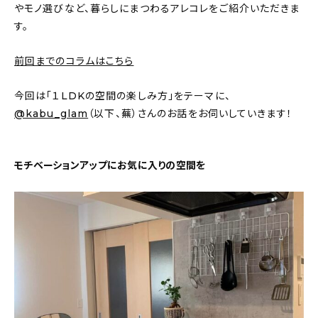
新着記事
やモノ選びなど、暮らしにまつわるアレコレをご紹介いただきま
す。
人気の記事
前回までのコラムはこちら
おすすめの記事
今回は「１LDKの空間の楽しみ方」をテーマに、
インテリア
@kabu_glam
（以下、蕪）さんのお話をお伺いしていきます！
日用品
モチベーションアップにお気に入りの空間を
キッチン
ギフト
キッズ