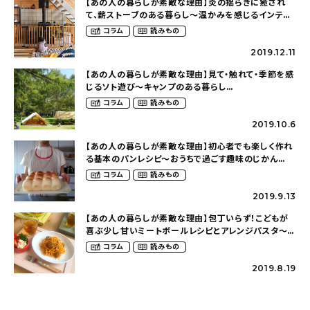
【あの人の暮らしが素敵な理由】炎の揺らぎに癒され
て、薪ストーブのある暮らし〜温かみを感じるインテリ
ア（siippoさん）
コラム
読みもの
2019.12.11
【あの人の暮らしが素敵な理由】見て・触れて・季節を感
じるソト遊び〜キャンプのある暮らし
（tongarihouseさん）
コラム
読みもの
2019.10.6
【あの人の暮らしが素敵な理由】初心者でも楽しく作れ
る基本のパンレシピ〜おうちで過ごす趣味のじかん
（mayuru.homeさん）
コラム
読みもの
2019.9.13
【あの人の暮らしが素敵な理由】包丁いらず！こどもが
喜ぶ少し甘いミートボールレシピとアレンジパスタ〜夏
休みを乗り切る簡単お昼ご飯（4diamond15さん）
コラム
読みもの
2019.8.19