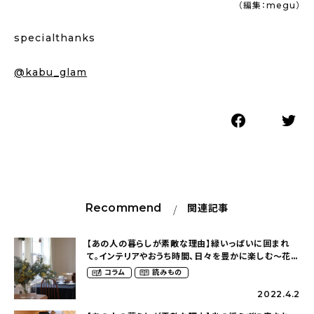
（編集：megu）
specialthanks
@kabu_glam
Recommend
関連記事
【あの人の暮らしが素敵な理由】緑いっぱいに囲まれ
て。インテリアやおうち時間、日々を豊かに楽しむ〜花と
緑のある暮らし（shizukubunさん）
コラム
読みもの
2022.4.2