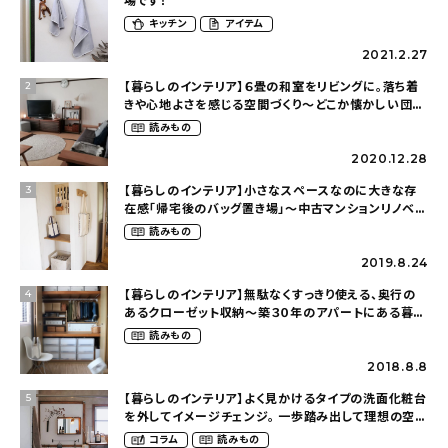
場です！
キッチン
アイテム
2021.2.27
【暮らしのインテリア】６畳の和室をリビングに。落ち着
2
きや心地よさを感じる空間づくり〜どこか懐かしい団地
暮らし（fumi4511さん）
読みもの
2020.12.28
【暮らしのインテリア】小さなスペースなのに大きな存
3
在感「帰宅後のバッグ置き場」～中古マンションリノベー
ションで叶えたコダワリの暮らし（cocoyuko___さ
読みもの
ん）
2019.8.24
【暮らしのインテリア】無駄なくすっきり使える、奥行の
4
あるクローゼット収納〜築３０年のアパートにある暮ら
し（mari_ppe_さん）
読みもの
2018.8.8
【暮らしのインテリア】よく見かけるタイプの洗面化粧台
5
を外してイメージチェンジ。 一歩踏み出して理想の空間
へ〜築１２年の建売住宅をDIYする暮らし
コラム
読みもの