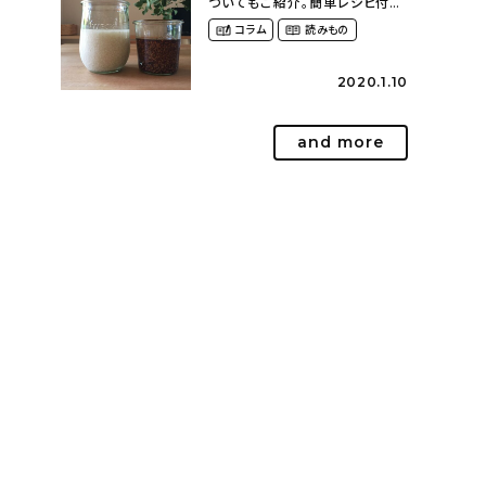
ついてもご紹介。簡単レシピ付
き〜発酵食品のある暮らし
コラム
読みもの
（__mamigram___さん）
2020.1.10
and more