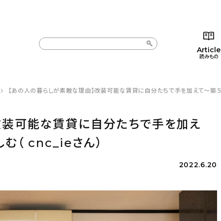
Article
読みもの
【あの人の暮らしが素敵な理由】改装可能な賃貸に自分たちで手を加えて〜築５０年
カテゴリー一覧
カテゴリー一覧
コラム
インテ
新着記事
新着記事
インテリア
日用
改装可能な賃貸に自分たちで手を加え
人気の記事
人気の記事
キッチン
キッチ
 cnc_ieさん）
おすすめの記事
おすすめの記事
収納/掃除
ギフト
2022.6.20