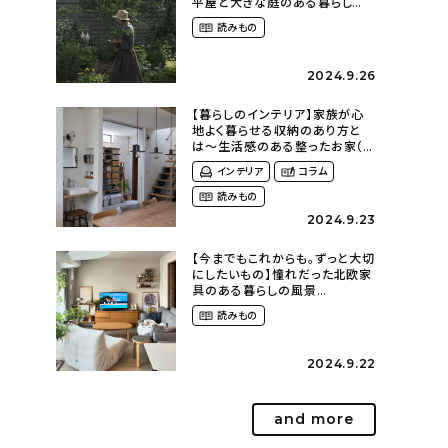
平屋と大きな庭のある暮らし
（tsumikiniwaさん）
読みもの
2024.9.26
【暮らしのインテリア】家族が心
地よく暮らせる収納のあり方と
は〜生活感のある整ったお家（
kaya___ieさん）
インテリア
コラム
読みもの
2024.9.23
【今までもこれからも。ずっと大切
にしたいもの】憧れだった北欧家
具のある暮らしの風景
（m._.k_homeさん）
読みもの
2024.9.22
and more