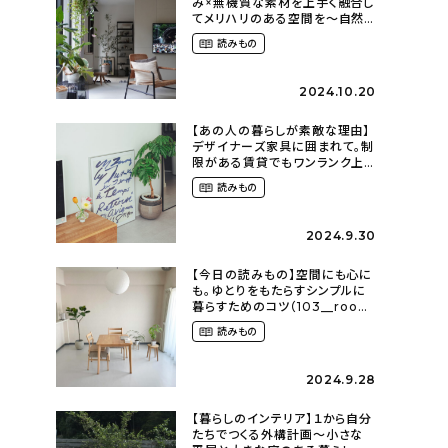
み×無機質な素材を上手く融合し
てメリハリのある空間を〜自然
に囲まれて暮らす（ki_no_ieさ
読みもの
ん）
2024.10.20
【あの人の暮らしが素敵な理由】
デザイナーズ家具に囲まれて。制
限がある賃貸でもワンランク上
のお部屋に〜狭くても好きな暮
読みもの
らしのこと（_____chika708さ
ん）
2024.9.30
【今日の読みもの】空間にも心に
も。ゆとりをもたらすシンプルに
暮らすためのコツ（103__room
さん）
読みもの
2024.9.28
【暮らしのインテリア】１から自分
たちでつくる外構計画〜小さな