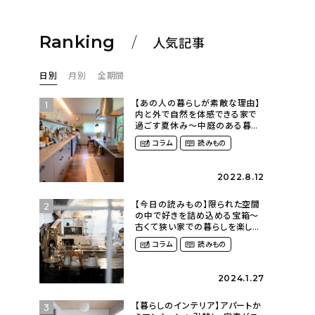
Ranking
人気記事
日別
月別
全期間
【あの人の暮らしが素敵な理由】
1
内と外で自然を体感できる家で
過ごす夏休み〜中庭のある暮ら
し（yume_2700さん）
コラム
読みもの
2022.8.12
【今日の読みもの】限られた空間
2
の中で好きを詰め込める宝箱〜
古くて狭い家での暮らしを楽しむ
（2nyan_and_lifestylesさん）
コラム
読みもの
2024.1.27
【暮らしのインテリア】アパートか
3