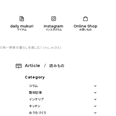
daily mukuri
Instagram
Online Shop
アイテム
インスタグラム
お買いもの
一軒家の暮らしを楽しむ（ cnc_ieさん）
リア
暮らし
キッズ
品
Article
/ 読みもの
ン
Category
コラム
取材記事
インテリア
キッチン
おうちづくり