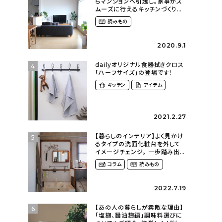
らマンションへ引越し。家事がス
ムーズに行えるキッチンづくり〜
２LDKの賃貸暮らし
読みもの
（mari_ppe_さん）
2020.9.1
dailyオリジナル食器拭きクロス
4
「ハーフサイズ」の登場です！
キッチン
アイテム
2021.2.27
【暮らしのインテリア】よく見かけ
5
るタイプの洗面化粧台を外して
イメージチェンジ。 一歩踏み出し
て理想の空間へ〜築１２年の建
コラム
読みもの
売住宅をDIYする暮らし
（asasa0509さん）
2022.7.19
【あの人の暮らしが素敵な理由】
6
「塩麹、醤油麹編」調味料選びに