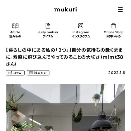
Article
daily mukuri
Instagram
Online Shop
読みもの
アイテム
インスタグラム
お買いもの
【暮らしの中にある私の「３つ」】自分の気持ちの赴くまま
に。素直に飛び込んでやってみることの大切さ（mimt38
さん）
2022.1.6
コラム
読みもの
Article
/ 読みもの
カテゴリー一覧
新着記事
人気の記事