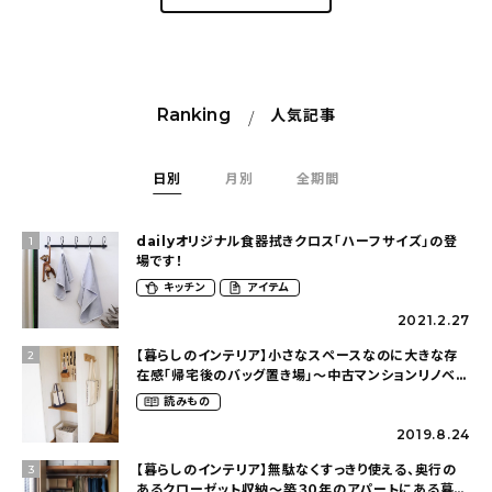
Ranking
人気記事
日別
月別
全期間
dailyオリジナル食器拭きクロス「ハーフサイズ」の登
1
場です！
キッチン
アイテム
2021.2.27
【暮らしのインテリア】小さなスペースなのに大きな存
2
在感「帰宅後のバッグ置き場」～中古マンションリノベー
ションで叶えたコダワリの暮らし（cocoyuko___さ
読みもの
ん）
2019.8.24
【暮らしのインテリア】無駄なくすっきり使える、奥行の
3
あるクローゼット収納〜築３０年のアパートにある暮ら