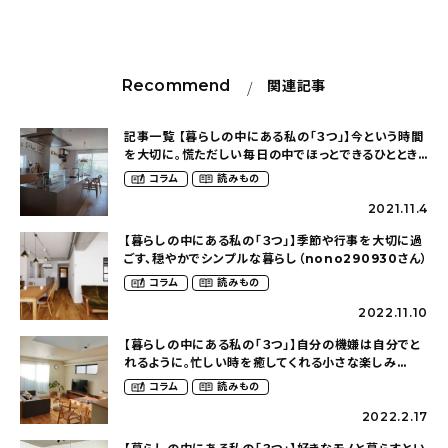
Recommend
関連記事
記事一覧 【暮らしの中にある私の「３つ」】今という時間
を大切に。慌ただしい毎日の中でほっとできるひととき
（m___n1127さん）
コラム
読みもの
2021.11.4
【暮らしの中にある私の「３つ」】季節や行事を大切に過
ごす、穏やかでシンプルな暮らし（nono290930さん）
コラム
読みもの
2022.11.10
【暮らしの中にある私の「３つ」】自分の機嫌は自分でと
れるように。忙しい時を癒してくれる小さな楽しみ
（azu_k1009さん）
コラム
読みもの
2022.2.17