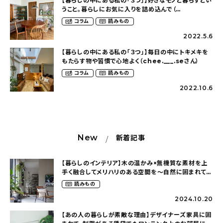
【暮らしの中にある私の「３つ」】好きなモノと暮らすとい
うこと。暮らしにお気に入りを詰め込んで（
yurina_1230さん）
コラム
読みもの
2022.5.6
【暮らしの中にある私の「３つ」】毎日の中にトキメキを
もたらす物や習慣で心地よく（chee.___.seさん）
コラム
読みもの
2022.10.6
New
新着記事
【暮らしのインテリア】木の温かみ×無機質な素材を上
手く融合してメリハリのある空間を〜自然に囲まれて暮
らす（ki_no_ieさん）
読みもの
2024.10.20
【あの人の暮らしが素敵な理由】デザイナーズ家具に囲