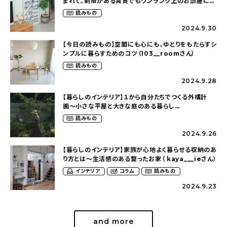
まれて。制限がある賃貸でもワンランク上のお部屋に〜
狭くても好きな暮らしのこと（_____chika708さん）
読みもの
2024.9.30
【今日の読みもの】空間にも心にも。ゆとりをもたらすシ
ンプルに暮らすためのコツ（103__roomさん）
読みもの
2024.9.28
【暮らしのインテリア】１から自分たちでつくる外構計
画〜小さな平屋と大きな庭のある暮らし
（tsumikiniwaさん）
読みもの
2024.9.26
【暮らしのインテリア】家族が心地よく暮らせる収納のあ
り方とは〜生活感のある整ったお家（ kaya___ieさん）
インテリア
コラム
読みもの
2024.9.23
and more