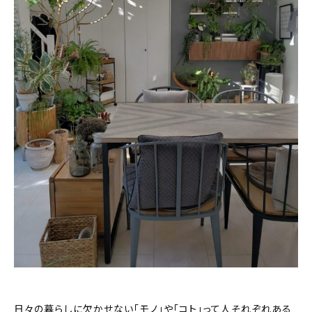
おすすめの記事
コラム
インテリア
キッチン
収納/掃除
暮らし
daily mukuri
/ アイテム
カテゴリー一覧
日々の暮らしに欠かせない「モノ」や「コト」って人それぞれある