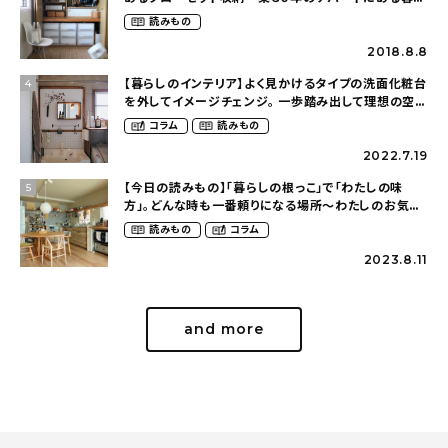
し（mari_ppe_さん）
読みもの
2018.8.8
【暮らしのインテリア】よく見かけるタイプの洗面化粧台
4
を外してイメージチェンジ。 一歩踏み出して理想の空間
へ〜築１２年の建売住宅をDIYする暮らし
コラム
読みもの
（asasa0509さん）
2022.7.19
【今日の読みもの】「暮らしの根っこ」で「わたしの味
5
方」。どんな時も一番頼りになる場所〜わたしのお気に
入りのキッチン（posocotoさん）
読みもの
コラム
2023.8.11
and more