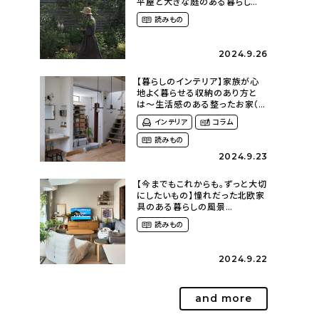
平屋と大きな庭のある暮らし
（tsumikiniwaさん）
読みもの
2024.9.26
【暮らしのインテリア】家族が心
地よく暮らせる収納のあり方と
は〜生活感のある整ったお家（
kaya___ieさん）
インテリア
コラム
読みもの
2024.9.23
【今までもこれからも。ずっと大切
にしたいもの】憧れだった北欧家
具のある暮らしの風景
（m._.k_homeさん）
読みもの
2024.9.22
and more