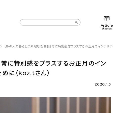
Article
読みもの
【あの人の暮らしが素敵な理由】日常に特別感をプラスするお正月のインテリア〜新
カテゴリー一覧
カテゴリー一覧
コラム
インテ
新着記事
新着記事
インテリア
日用
日常に特別感をプラスするお正月のイン
人気の記事
人気の記事
キッチン
キッチ
に（koz.tさん）
おすすめの記事
おすすめの記事
収納/掃除
ギフト
2020.1.3