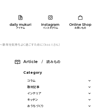
daily mukuri
Instagram
Online Shop
アイテム
インスタグラム
お買いもの
年を気持ちよく過ごすために（koz.tさん）
リア
暮らし
キッズ
品
Article
/ 読みもの
ン
Category
コラム
取材記事
インテリア
キッチン
おうちづくり