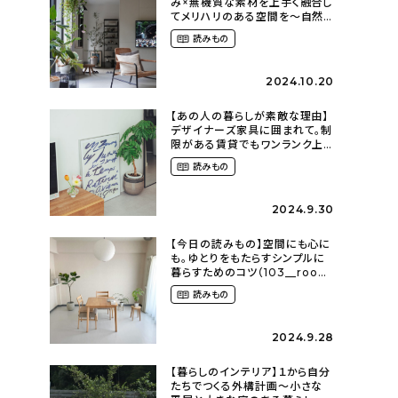
み×無機質な素材を上手く融合し
てメリハリのある空間を〜自然
に囲まれて暮らす（ki_no_ieさ
読みもの
ん）
2024.10.20
【あの人の暮らしが素敵な理由】
デザイナーズ家具に囲まれて。制
限がある賃貸でもワンランク上
のお部屋に〜狭くても好きな暮
読みもの
らしのこと（_____chika708さ
ん）
2024.9.30
【今日の読みもの】空間にも心に
も。ゆとりをもたらすシンプルに
暮らすためのコツ（103__room
さん）
読みもの
2024.9.28
【暮らしのインテリア】１から自分
たちでつくる外構計画〜小さな