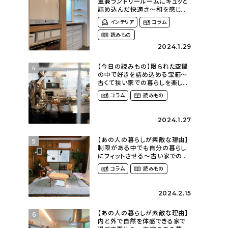
室兼ランドリールームにギュッと
詰め込んだ快適さ〜和を感じる
平屋に暮らす（heco_homeさ
インテリア
コラム
ん）
読みもの
2024.1.29
【今日の読みもの】限られた空間
4
の中で好きを詰め込める宝箱〜
古くて狭い家での暮らしを楽しむ
（2nyan_and_lifestylesさん）
コラム
読みもの
2024.1.27
【あの人の暮らしが素敵な理由】
5
制限がある中でも自分の暮らし
にフィットさせる〜古い家での暮
らしを楽しむ（idasanchiさん）
コラム
読みもの
2024.2.15
【あの人の暮らしが素敵な理由】
6
内と外で自然を体感できる家で