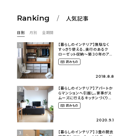
Ranking
人気記事
日別
月別
全期間
【暮らしのインテリア】無駄なく
1
すっきり使える、奥行のあるク
ローゼット収納〜築３０年のア
パートにある暮らし
読みもの
（mari_ppe_さん）
2018.8.8
【暮らしのインテリア】アパートか
2
らマンションへ引越し。家事がス
ムーズに行えるキッチンづくり〜
２LDKの賃貸暮らし
読みもの
（mari_ppe_さん）
2020.9.1
【暮らしのインテリア】３畳の脱衣
3