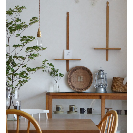
おすすめの記事
コラム
インテリア
キッチン
収納/掃除
暮らし
daily mukuri
/ アイテム
カテゴリー一覧