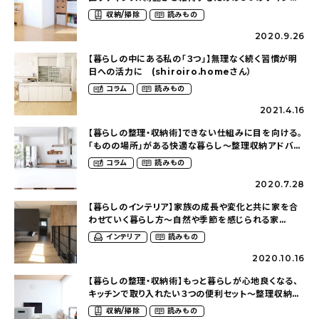
ト〜整理収納アドバイザーのお片付け（nika.home
収納/掃除
読みもの
さん）
2020.9.26
【暮らしの中にある私の「３つ」】無理なく続く習慣が明
日への活力に (shiroiro.homeさん）
コラム
読みもの
2021.4.16
【暮らしの整理・収納術】できない仕組みに目を向ける。
「ものの場所」がある快適な暮らし〜整理収納アドバイ
ザーのお片付け（nika.homeさん）
コラム
読みもの
2020.7.28
【暮らしのインテリア】家族の成長や変化と共に家を合
わせていく暮らし方〜自然や季節を感じられる家
（srms_houseさん）
インテリア
読みもの
2020.10.16
【暮らしの整理・収納術】もっと暮らしが心地良くなる、
キッチンで取り入れたい３つの便利セット〜整理収納ア
ドバイザーのお片付け（nika.homeさん）
収納/掃除
読みもの