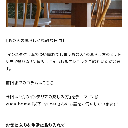
新着記事
人気の記事
おすすめの記事
【あの人の暮らしが素敵な理由】
インテリア
“インスタグラムでつい憧れてしまうあの人”の暮らし方のヒント
日用品
やモノ選びなど、暮らしにまつわるアレコレをご紹介いただきま
す。
キッチン
前回までのコラムはこちら
ギフト
今回は「私のインテリアの楽しみ方」をテーマに、
＠
キッズ
yuca.home
（以下、yuca）さんのお話をお伺いしていきます！
お気に入りを生活に取り入れて