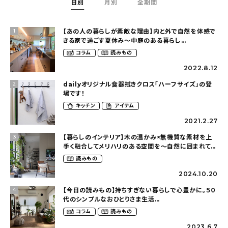
日別
月別
全期間
【あの人の暮らしが素敵な理由】内と外で自然を体感で
1
きる家で過ごす夏休み〜中庭のある暮らし
（yume_2700さん）
コラム
読みもの
2022.8.12
dailyオリジナル食器拭きクロス「ハーフサイズ」の登
2
場です！
キッチン
アイテム
2021.2.27
【暮らしのインテリア】木の温かみ×無機質な素材を上
3
手く融合してメリハリのある空間を〜自然に囲まれて暮
らす（ki_no_ieさん）
読みもの
2024.10.20
【今日の読みもの】持ちすぎない暮らしで心豊かに。５０
4
代のシンプルなおひとりさま生活
（ohitorisama_kurasiさん）
コラム
読みもの
2023.6.7