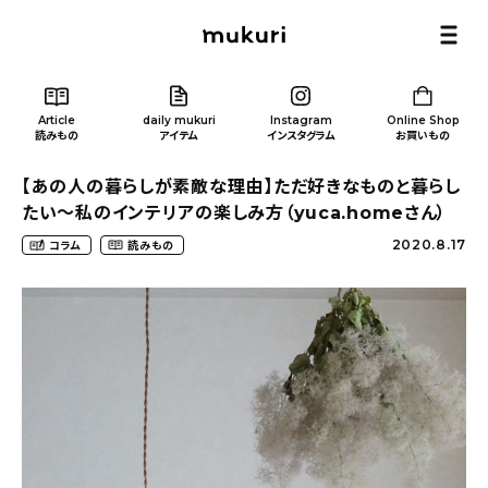
Article
daily mukuri
Instagram
Online Shop
読みもの
アイテム
インスタグラム
お買いもの
【あの人の暮らしが素敵な理由】ただ好きなものと暮らし
たい〜私のインテリアの楽しみ方（yuca.homeさん）
2020.8.17
コラム
読みもの
Article
/ 読みもの
カテゴリー一覧
新着記事
人気の記事