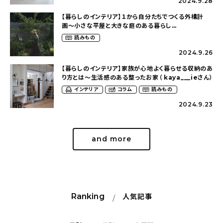
2024.9.28
【暮らしのインテリア】１から自分たちでつくる外構計
画〜小さな平屋と大きな庭のある暮らし
（tsumikiniwaさん）
読みもの
2024.9.26
【暮らしのインテリア】家族が心地よく暮らせる収納のあ
り方とは〜生活感のある整ったお家（ kaya___ieさん）
インテリア
コラム
読みもの
2024.9.23
and more
Ranking
人気記事