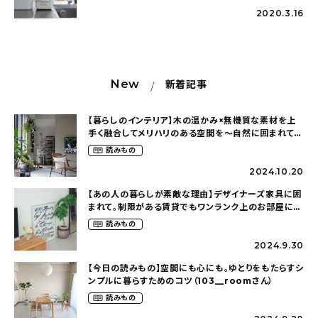
2020.3.16
New
新着記事
【暮らしのインテリア】木の温かみ×無機質な素材を上
手く融合してメリハリのある空間を〜自然に囲まれて暮
らす（ki_no_ieさん）
読みもの
2024.10.20
【あの人の暮らしが素敵な理由】デザイナーズ家具に囲
まれて。制限がある賃貸でもワンランク上のお部屋に〜
狭くても好きな暮らしのこと（_____chika708さん）
読みもの
2024.9.30
【今日の読みもの】空間にも心にも。ゆとりをもたらすシ
ンプルに暮らすためのコツ（103__roomさん）
読みもの