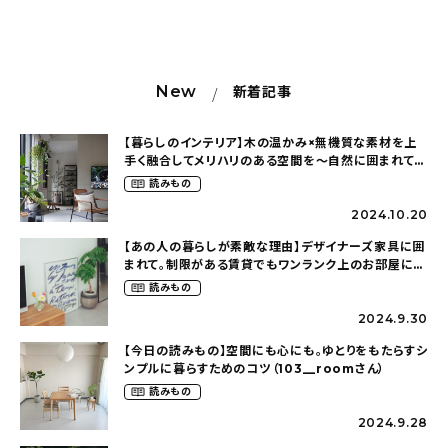
New
新着記事
【暮らしのインテリア】木の温かみ×無機質な素材を上
手く融合してメリハリのある空間を〜自然に囲まれて暮
らす（ki_no_ieさん）
読みもの
2024.10.20
【あの人の暮らしが素敵な理由】デザイナーズ家具に囲
まれて。制限がある賃貸でもワンランク上のお部屋に〜
狭くても好きな暮らしのこと（_____chika708さん）
読みもの
2024.9.30
【今日の読みもの】空間にも心にも。ゆとりをもたらすシ
ンプルに暮らすためのコツ（103__roomさん）
読みもの
2024.9.28