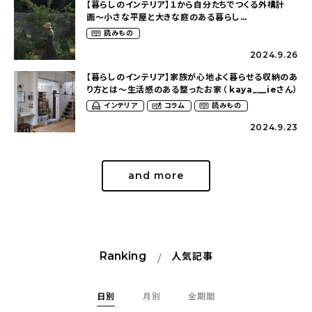
【暮らしのインテリア】１から自分たちでつくる外構計
画〜小さな平屋と大きな庭のある暮らし
（tsumikiniwaさん）
読みもの
2024.9.26
【暮らしのインテリア】家族が心地よく暮らせる収納のあ
り方とは〜生活感のある整ったお家（ kaya___ieさん）
インテリア
コラム
読みもの
2024.9.23
and more
Ranking
人気記事
日別
月別
全期間