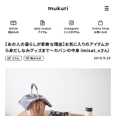
Article
daily mukuri
Instagram
Online Shop
読みもの
アイテム
インスタグラム
お買いもの
【あの人の暮らしが素敵な理由】お気に入りのアイテムか
ら身だしなみグッズまで〜カバンの中身（misat_sさん）
2019.9.23
コラム
読みもの
Article
/ 読みもの
カテゴリー一覧
新着記事
人気の記事