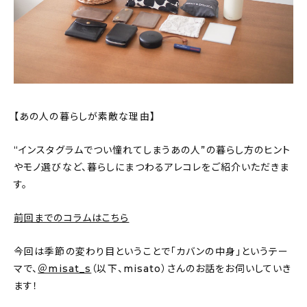
おすすめの記事
コラム
インテリア
【あの人の暮らしが素敵な理由】
キッチン
“インスタグラムでつい憧れてしまうあの人”の暮らし方のヒント
収納/掃除
やモノ選びなど、暮らしにまつわるアレコレをご紹介いただきま
す。
暮らし
前回までのコラムはこちら
daily mukuri
/ アイテム
今回は季節の変わり目ということで「カバンの中身」というテー
マで、
＠misat_s
（以下、misato）さんのお話をお伺いしていき
カテゴリー一覧
ます！