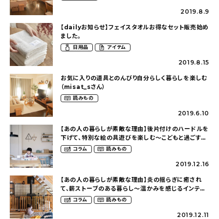
2019.8.9
【dailyお知らせ】フェイスタオルお得なセット販売始め
ました。
日用品
アイテム
2019.8.15
お気に入りの道具とのんびり自分らしく暮らしを楽しむ
（misat_sさん）
読みもの
2019.6.10
【あの人の暮らしが素敵な理由】後片付けのハードルを
下げて、特別な絵の具遊びを楽しむ〜こどもと過ごす冬
のおうち時間 （ak__ie__ie さん）
コラム
読みもの
2019.12.16
【あの人の暮らしが素敵な理由】炎の揺らぎに癒され
て、薪ストーブのある暮らし〜温かみを感じるインテリ
ア（siippoさん）
コラム
読みもの
2019.12.11