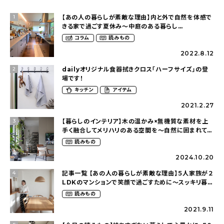
【あの人の暮らしが素敵な理由】内と外で自然を体感で
1
きる家で過ごす夏休み〜中庭のある暮らし
（yume_2700さん）
コラム
読みもの
2022.8.12
dailyオリジナル食器拭きクロス「ハーフサイズ」の登
2
場です！
キッチン
アイテム
2021.2.27
【暮らしのインテリア】木の温かみ×無機質な素材を上
3
手く融合してメリハリのある空間を〜自然に囲まれて暮
らす（ki_no_ieさん）
読みもの
2024.10.20
記事一覧 【あの人の暮らしが素敵な理由】５人家族が２
4
LDKのマンションで笑顔で過ごすために〜スッキリ暮ら
す（hm_no.ieさん）
読みもの
2021.9.11