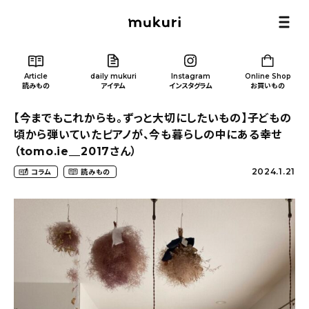
Article
daily mukuri
Instagram
Online Shop
読みもの
アイテム
インスタグラム
お買いもの
【今までもこれからも。ずっと大切にしたいもの】子どもの
頃から弾いていたピアノが、今も暮らしの中にある幸せ
（tomo.ie__2017さん）
2024.1.21
コラム
読みもの
Article
/ 読みもの
カテゴリー一覧
新着記事
人気の記事