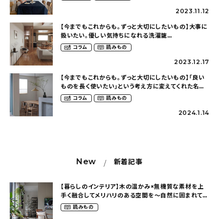
2023.11.12
【今までもこれからも。ずっと大切にしたいもの】大事に
扱いたい。優しい気持ちになれる洗濯籠
（kyoka.homeさん）
コラム
読みもの
2023.12.17
【今までもこれからも。ずっと大切にしたいもの】「良い
ものを長く使いたい」という考え方に変えてくれた名作
チェア（sen__ieさん）
コラム
読みもの
2024.1.14
New
新着記事
【暮らしのインテリア】木の温かみ×無機質な素材を上
手く融合してメリハリのある空間を〜自然に囲まれて暮
らす（ki_no_ieさん）
読みもの