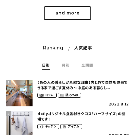
and more
Ranking
人気記事
日別
月別
全期間
【あの人の暮らしが素敵な理由】内と外で自然を体感で
1
きる家で過ごす夏休み〜中庭のある暮らし
（yume_2700さん）
コラム
読みもの
2022.8.12
dailyオリジナル食器拭きクロス「ハーフサイズ」の登
2
場です！
キッチン
アイテム