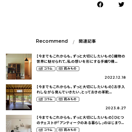
Recommend
関連記事
【今までもこれからも。ずっと大切にしたいもの】織物の
世界に魅せられて。私の想いを形にする手織り機
（spin_onedayhomeさん）
コラム
読みもの
2022.12.18
【今までもこれからも。ずっと大切にしたいもの】お手入
れしながら育んでいきたい、とっておきの革靴
（uta____cataさん）
コラム
読みもの
2023.8.27
【今までもこれからも。ずっと大切にしたいもの】ひとつ
のチェストが「アンティークのある暮らし」のはじまりに
（um_house2020さん）
コラム
読みもの