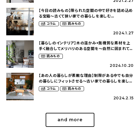
2021.2.27
【今日の読みもの】限られた空間の中で好きを詰め込め
3
る宝箱〜古くて狭い家での暮らしを楽しむ
（2nyan_and_lifestylesさん）
コラム
読みもの
2024.1.27
【暮らしのインテリア】木の温かみ×無機質な素材を上
4
手く融合してメリハリのある空間を〜自然に囲まれて暮
らす（ki_no_ieさん）
読みもの
2024.10.20
【あの人の暮らしが素敵な理由】制限がある中でも自分
5
の暮らしにフィットさせる〜古い家での暮らしを楽しむ
（idasanchiさん）
コラム
読みもの
2024.2.15
and more