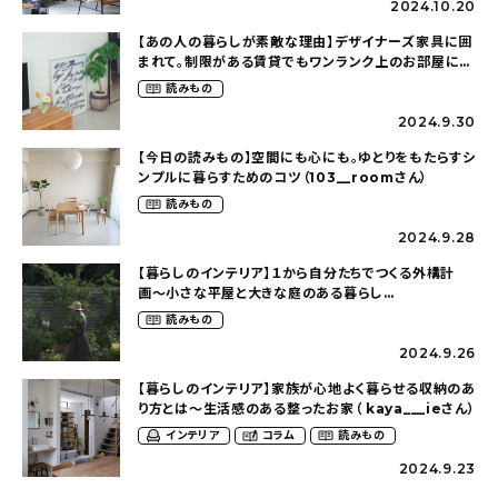
2024.10.20
【あの人の暮らしが素敵な理由】デザイナーズ家具に囲
まれて。制限がある賃貸でもワンランク上のお部屋に〜
狭くても好きな暮らしのこと（_____chika708さん）
読みもの
2024.9.30
【今日の読みもの】空間にも心にも。ゆとりをもたらすシ
ンプルに暮らすためのコツ（103__roomさん）
読みもの
2024.9.28
【暮らしのインテリア】１から自分たちでつくる外構計
画〜小さな平屋と大きな庭のある暮らし
（tsumikiniwaさん）
読みもの
2024.9.26
【暮らしのインテリア】家族が心地よく暮らせる収納のあ
り方とは〜生活感のある整ったお家（ kaya___ieさん）
インテリア
コラム
読みもの
2024.9.23