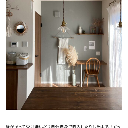
おすすめの記事
コラム
インテリア
キッチン
収納/掃除
暮らし
daily mukuri
/ アイテム
カテゴリー一覧
縁があって受け継いだり自分自身で購入したりした中で、「ずっ