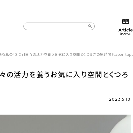
Article
読みもの
る私の「３つ」】日々の活力を養うお気に入り空間とくつろぎの家時間（tappi_tapp
カテゴリー一覧
カテゴリー一覧
コラム
インテ
新着記事
新着記事
インテリア
日用
日々の活力を養うお気に入り空間とくつろ
人気の記事
人気の記事
キッチン
キッチ
おすすめの記事
おすすめの記事
収納/掃除
ギフト
2023.5.10