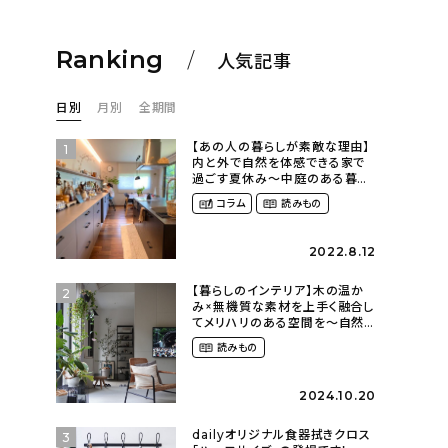
Ranking
人気記事
日別
月別
全期間
【あの人の暮らしが素敵な理由】
1
内と外で自然を体感できる家で
過ごす夏休み〜中庭のある暮ら
し（yume_2700さん）
コラム
読みもの
2022.8.12
【暮らしのインテリア】木の温か
2
み×無機質な素材を上手く融合し
てメリハリのある空間を〜自然
に囲まれて暮らす（ki_no_ieさ
読みもの
ん）
2024.10.20
dailyオリジナル食器拭きクロス
3