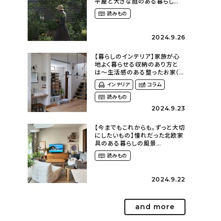
平屋と大きな庭のある暮らし
（tsumikiniwaさん）
読みもの
2024.9.26
【暮らしのインテリア】家族が心
地よく暮らせる収納のあり方と
は〜生活感のある整ったお家（
kaya___ieさん）
インテリア
コラム
読みもの
2024.9.23
【今までもこれからも。ずっと大切
にしたいもの】憧れだった北欧家
具のある暮らしの風景
（m._.k_homeさん）
読みもの
2024.9.22
and more