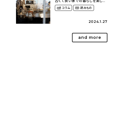
古くて狭い家での暮らしを楽しむ
（2nyan_and_lifestylesさん）
コラム
読みもの
2024.1.27
and more