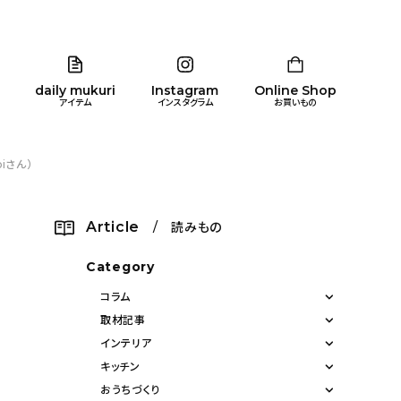
daily mukuri
Instagram
Online Shop
アイテム
インスタグラム
お買いもの
iさん）
リア
暮らし
キッズ
品
Article
/ 読みもの
ン
Category
コラム
取材記事
インテリア
キッチン
おうちづくり