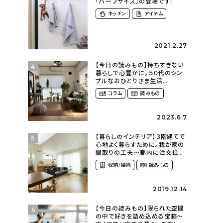
「ハーフサイズ」の登場です！
キッチン
アイテム
2021.2.27
【今日の読みもの】持ちすぎない
4
暮らしで心豊かに。５０代のシン
プルなおひとりさま生活
（ohitorisama_kurasiさん）
コラム
読みもの
2023.6.7
【暮らしのインテリア】３階建てで
5
心地よく暮らすために。我が家の
間取りの工夫〜都内に注文住宅
を建てるということ
収納/掃除
読みもの
（azu_k1009さん）
2019.12.14
【今日の読みもの】限られた空間
6
の中で好きを詰め込める宝箱〜