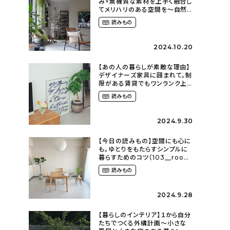
み×無機質な素材を上手く融合し
てメリハリのある空間を〜自然
に囲まれて暮らす（ki_no_ieさ
読みもの
ん）
2024.10.20
【あの人の暮らしが素敵な理由】
デザイナーズ家具に囲まれて。制
限がある賃貸でもワンランク上
のお部屋に〜狭くても好きな暮
読みもの
らしのこと（_____chika708さ
ん）
2024.9.30
【今日の読みもの】空間にも心に
も。ゆとりをもたらすシンプルに
暮らすためのコツ（103__room
さん）
読みもの
2024.9.28
【暮らしのインテリア】１から自分
たちでつくる外構計画〜小さな