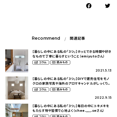
Recommend
関連記事
【暮らしの中にある私の「３つ」】ホッとできる時間や好き
なもので丁寧に暮らすということ（emiyutoさん）
コラム
読みもの
2021.5.13
【暮らしの中にある私の「３つ」】DIYで建売住宅をモノ
クロの家族写真や海外のアロマキャンドルがしっくりく
る空間に（ie.no.kotoさん）
コラム
読みもの
2022.9.15
【暮らしの中にある私の「３つ」】毎日の中にトキメキを
もたらす物や習慣で心地よく（chee.___.seさん）
コラム
読みもの