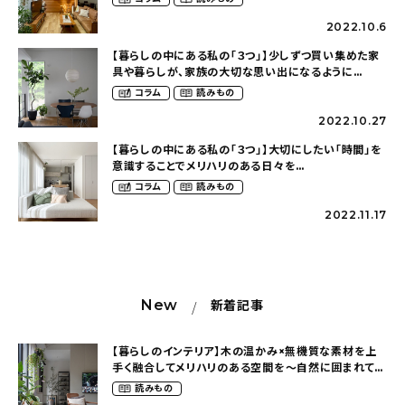
2022.10.6
【暮らしの中にある私の「３つ」】少しずつ買い集めた家
具や暮らしが、家族の大切な思い出になるように
（kei_haus___さん）
コラム
読みもの
2022.10.27
【暮らしの中にある私の「３つ」】大切にしたい「時間」を
意識することでメリハリのある日々を
（niko_kurashi_さん）
コラム
読みもの
2022.11.17
New
新着記事
【暮らしのインテリア】木の温かみ×無機質な素材を上
手く融合してメリハリのある空間を〜自然に囲まれて暮
らす（ki_no_ieさん）
読みもの