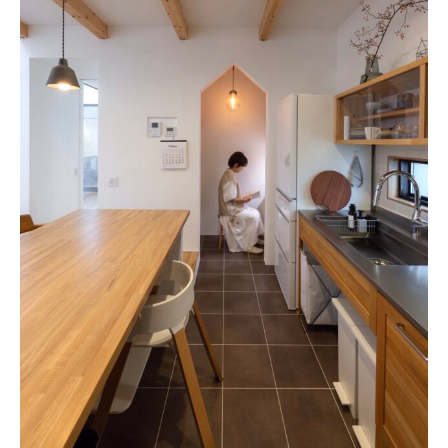
おすすめの記事
コラム
インテリア
キッチン
収納/掃除
暮らし
daily mukuri
/ アイテム
カテゴリー一覧