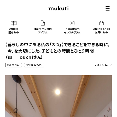
Article
daily mukuri
Instagram
Online Shop
読みもの
アイテム
インスタグラム
お買いもの
【暮らしの中にある私の「３つ」】できることをできる時に。
「今」を大切にした、子どもとの時間とひとり時間
（sa___ouchiさん）
2023.4.19
コラム
読みもの
Article
/ 読みもの
カテゴリー一覧
新着記事
人気の記事