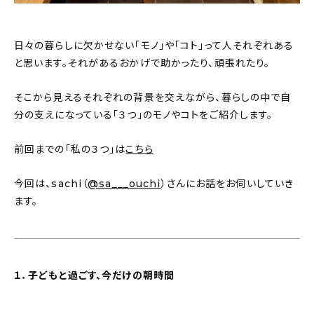
新着記事
人気の記事
日々の暮らしに欠かせない「モノ」や「コト」って人それぞれある
と思います。それがあるおかげで助かったり、頑張れたり。
おすすめの記事
そこから見えるそれぞれの背景を交えながら、暮らしの中で自
インテリア
分の支えになっている「３つ」のモノやコトをご紹介します。
日用品
前回までの「私の３つ」は
こちら
キッチン
今回は、sachi（
@sa___ouchi
）さんにお話をお伺いしていき
ます。
ギフト
キッズ
１．子どもと過ごす、今だけの朝時間