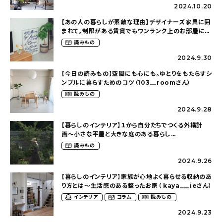
2024.10.20
【あの人の暮らしが素敵な理由】デザイナーズ家具に囲
まれて。制限がある賃貸でもワンランク上のお部屋に〜
狭くても好きな暮らしのこと（_____chika708さん）
読みもの
2024.9.30
【今日の読みもの】空間にも心にも。ゆとりをもたらすシ
ンプルに暮らすためのコツ（103__roomさん）
読みもの
2024.9.28
【暮らしのインテリア】１から自分たちでつくる外構計
画〜小さな平屋と大きな庭のある暮らし
（tsumikiniwaさん）
読みもの
2024.9.26
【暮らしのインテリア】家族が心地よく暮らせる収納のあ
り方とは〜生活感のある整ったお家（ kaya___ieさん）
インテリア
コラム
読みもの
2024.9.23