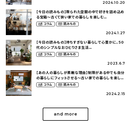
2024.10.20
【今日の読みもの】限られた空間の中で好きを詰め込め
3
る宝箱〜古くて狭い家での暮らしを楽しむ
（2nyan_and_lifestylesさん）
コラム
読みもの
2024.1.27
【今日の読みもの】持ちすぎない暮らしで心豊かに。５０
4
代のシンプルなおひとりさま生活
（ohitorisama_kurasiさん）
コラム
読みもの
2023.6.7
【あの人の暮らしが素敵な理由】制限がある中でも自分
5
の暮らしにフィットさせる〜古い家での暮らしを楽しむ
（idasanchiさん）
コラム
読みもの
2024.2.15
and more