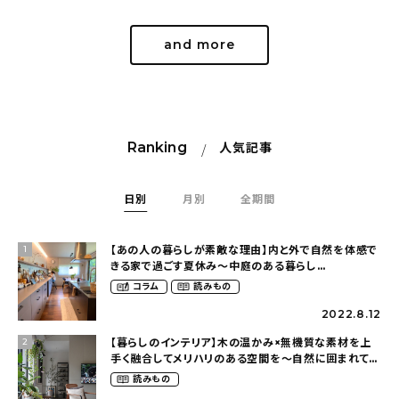
and more
Ranking
人気記事
日別
月別
全期間
【あの人の暮らしが素敵な理由】内と外で自然を体感で
1
きる家で過ごす夏休み〜中庭のある暮らし
（yume_2700さん）
コラム
読みもの
2022.8.12
【暮らしのインテリア】木の温かみ×無機質な素材を上
2
手く融合してメリハリのある空間を〜自然に囲まれて暮
らす（ki_no_ieさん）
読みもの