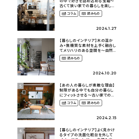
の中で好きを詰め込める宝箱〜
古くて狭い家での暮らしを楽しむ
（2nyan_and_lifestylesさん）
コラム
読みもの
2024.1.27
【暮らしのインテリア】木の温か
4
み×無機質な素材を上手く融合し
てメリハリのある空間を〜自然
に囲まれて暮らす（ki_no_ieさ
読みもの
ん）
2024.10.20
【あの人の暮らしが素敵な理由】
5
制限がある中でも自分の暮らし
にフィットさせる〜古い家での暮
らしを楽しむ（idasanchiさん）
コラム
読みもの
2024.2.15
【暮らしのインテリア】よく見かけ
6
るタイプの洗面化粧台を外して