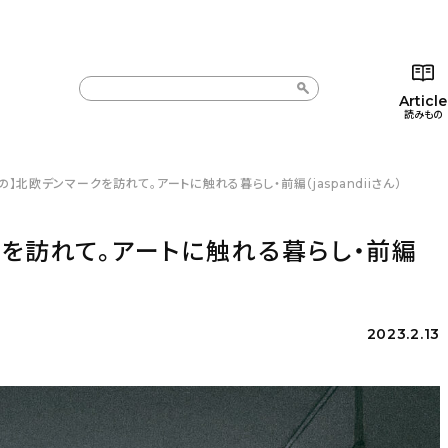
Article
読みもの
】北欧デンマークを訪れて。アートに触れる暮らし・前編（jaspandiiさん）
カテゴリー一覧
カテゴリー一覧
コラム
インテ
新着記事
新着記事
インテリア
日用
を訪れて。アートに触れる暮らし・前編
人気の記事
人気の記事
キッチン
キッチ
おすすめの記事
おすすめの記事
収納/掃除
ギフト
2023.2.13