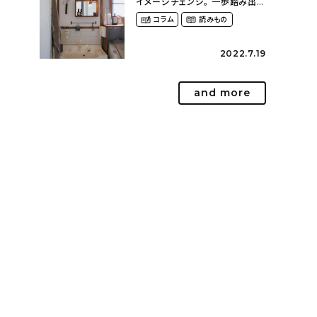
イメージチェンジ。 一歩踏み出し
て理想の空間へ〜築１２年の建
コラム
読みもの
売住宅をDIYする暮らし
（asasa0509さん）
2022.7.19
and more