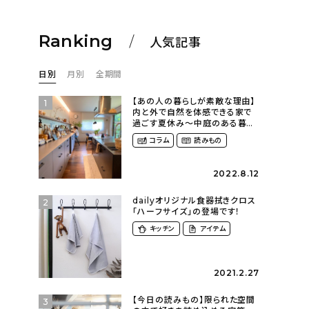
Ranking
人気記事
日別
月別
全期間
【あの人の暮らしが素敵な理由】
1
内と外で自然を体感できる家で
過ごす夏休み〜中庭のある暮ら
し（yume_2700さん）
コラム
読みもの
2022.8.12
dailyオリジナル食器拭きクロス
2
「ハーフサイズ」の登場です！
キッチン
アイテム
2021.2.27
【今日の読みもの】限られた空間
3