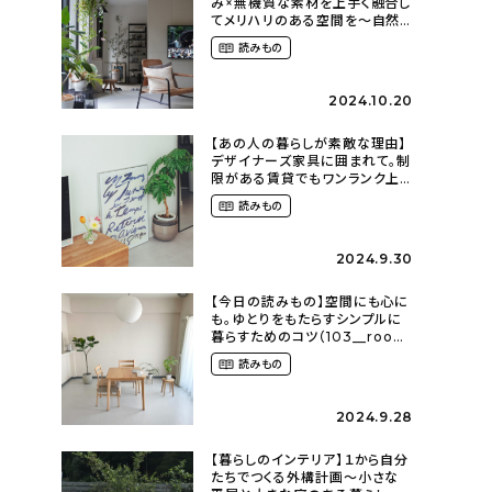
み×無機質な素材を上手く融合し
てメリハリのある空間を〜自然
に囲まれて暮らす（ki_no_ieさ
読みもの
ん）
2024.10.20
【あの人の暮らしが素敵な理由】
デザイナーズ家具に囲まれて。制
限がある賃貸でもワンランク上
のお部屋に〜狭くても好きな暮
読みもの
らしのこと（_____chika708さ
ん）
2024.9.30
【今日の読みもの】空間にも心に
も。ゆとりをもたらすシンプルに
暮らすためのコツ（103__room
さん）
読みもの
2024.9.28
【暮らしのインテリア】１から自分
たちでつくる外構計画〜小さな