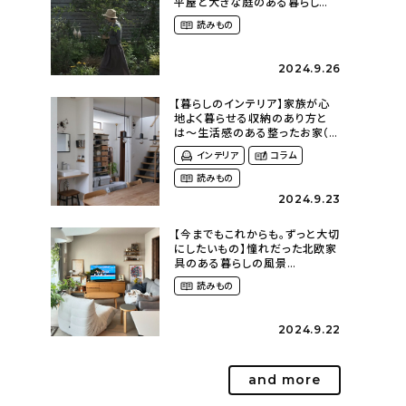
平屋と大きな庭のある暮らし
（tsumikiniwaさん）
読みもの
2024.9.26
【暮らしのインテリア】家族が心
地よく暮らせる収納のあり方と
は〜生活感のある整ったお家（
kaya___ieさん）
インテリア
コラム
読みもの
2024.9.23
【今までもこれからも。ずっと大切
にしたいもの】憧れだった北欧家
具のある暮らしの風景
（m._.k_homeさん）
読みもの
2024.9.22
and more