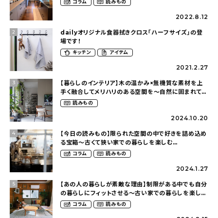
コラム
読みもの
2022.8.12
dailyオリジナル食器拭きクロス「ハーフサイズ」の登
2
場です！
キッチン
アイテム
2021.2.27
【暮らしのインテリア】木の温かみ×無機質な素材を上
3
手く融合してメリハリのある空間を〜自然に囲まれて暮
らす（ki_no_ieさん）
読みもの
2024.10.20
【今日の読みもの】限られた空間の中で好きを詰め込め
4
る宝箱〜古くて狭い家での暮らしを楽しむ
（2nyan_and_lifestylesさん）
コラム
読みもの
2024.1.27
【あの人の暮らしが素敵な理由】制限がある中でも自分
5
の暮らしにフィットさせる〜古い家での暮らしを楽しむ
（idasanchiさん）
コラム
読みもの