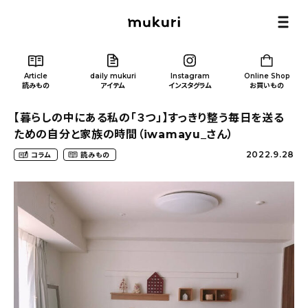
Article
daily mukuri
Instagram
Online Shop
読みもの
アイテム
インスタグラム
お買いもの
【暮らしの中にある私の「３つ」】すっきり整う毎日を送る
ための自分と家族の時間（iwamayu_さん）
2022.9.28
コラム
読みもの
Article
/ 読みもの
カテゴリー一覧
新着記事
人気の記事