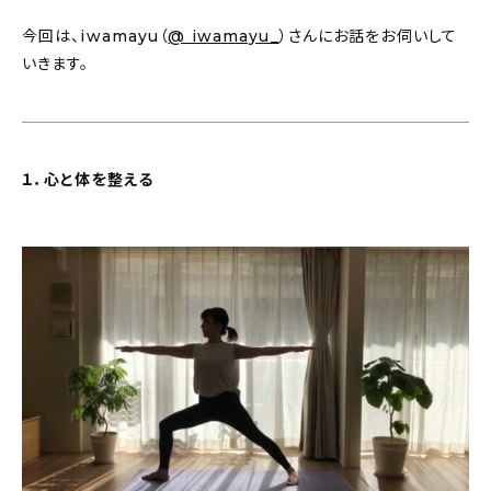
新着記事
今回は、iwamayu（
@ iwamayu_
）さんにお話をお伺いして
人気の記事
いきます。
おすすめの記事
インテリア
１．心と体を整える
日用品
キッチン
ギフト
キッズ