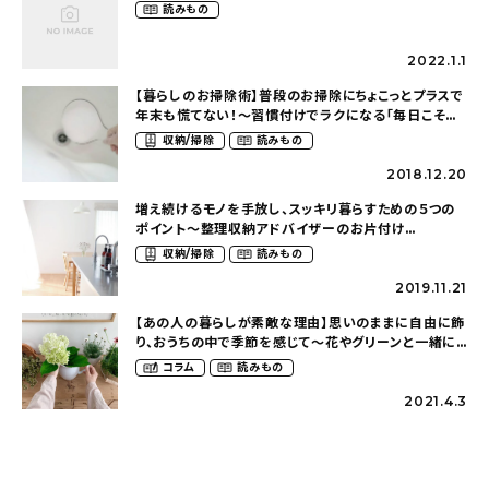
読みもの
2022.1.1
【暮らしのお掃除術】普段のお掃除にちょこっとプラスで
年末も慌てない！～習慣付けでラクになる「毎日こそう
じ」（ayunemo0716さん）
収納/掃除
読みもの
2018.12.20
増え続けるモノを手放し、スッキリ暮らすための５つの
ポイント〜整理収納アドバイザーのお片付け
（nika.homeさん）
収納/掃除
読みもの
2019.11.21
【あの人の暮らしが素敵な理由】思いのままに自由に飾
り、おうちの中で季節を感じて〜花やグリーンと一緒に
暮らす（ruru_houseさん）
コラム
読みもの
2021.4.3