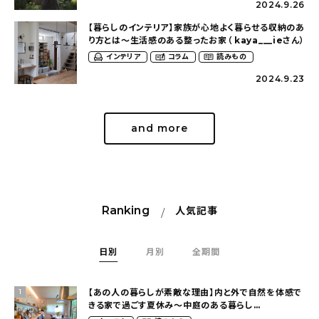
2024.9.26
【暮らしのインテリア】家族が心地よく暮らせる収納のあ
り方とは〜生活感のある整ったお家（ kaya___ieさん）
インテリア
コラム
読みもの
2024.9.23
and more
Ranking
人気記事
日別
月別
全期間
【あの人の暮らしが素敵な理由】内と外で自然を体感で
1
きる家で過ごす夏休み〜中庭のある暮らし
（yume_2700さん）