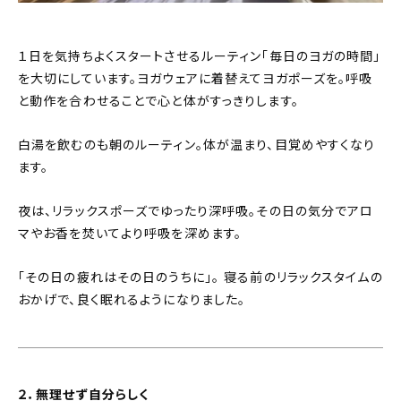
About
会社概要
１日を気持ちよくスタートさせるルーティン「毎日のヨガの時間」
を大切にしています。ヨガウェアに着替えてヨガポーズを。呼吸
プライバシーポリシー
と動作を合わせることで心と体がすっきりします。
お問い合わせ
白湯を飲むのも朝のルーティン。体が温まり、目覚めやすくなり
ます。
夜は、リラックスポーズでゆったり深呼吸。その日の気分でアロ
マやお香を焚いてより呼吸を深めます。
「その日の疲れはその日のうちに」。 寝る前のリラックスタイムの
おかげで、良く眠れるようになりました。
２．無理せず自分らしく