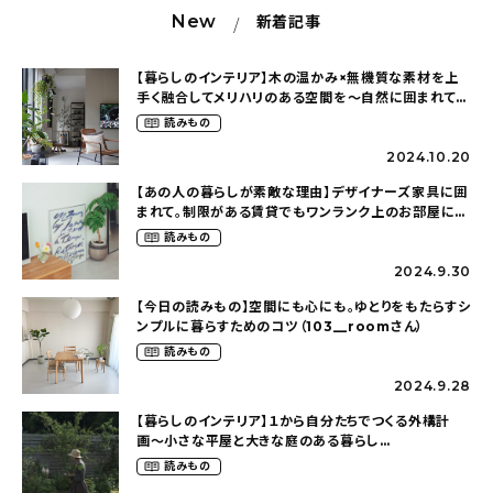
New
新着記事
【暮らしのインテリア】木の温かみ×無機質な素材を上
手く融合してメリハリのある空間を〜自然に囲まれて暮
らす（ki_no_ieさん）
読みもの
2024.10.20
【あの人の暮らしが素敵な理由】デザイナーズ家具に囲
まれて。制限がある賃貸でもワンランク上のお部屋に〜
狭くても好きな暮らしのこと（_____chika708さん）
読みもの
2024.9.30
【今日の読みもの】空間にも心にも。ゆとりをもたらすシ
ンプルに暮らすためのコツ（103__roomさん）
読みもの
2024.9.28
【暮らしのインテリア】１から自分たちでつくる外構計
画〜小さな平屋と大きな庭のある暮らし
（tsumikiniwaさん）
読みもの