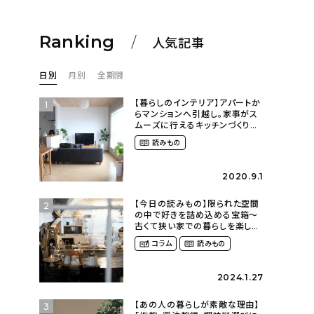
Ranking
人気記事
日別
月別
全期間
【暮らしのインテリア】アパートか
1
らマンションへ引越し。家事がス
ムーズに行えるキッチンづくり〜
２LDKの賃貸暮らし
読みもの
（mari_ppe_さん）
2020.9.1
【今日の読みもの】限られた空間
2
の中で好きを詰め込める宝箱〜
古くて狭い家での暮らしを楽しむ
（2nyan_and_lifestylesさん）
コラム
読みもの
2024.1.27
【あの人の暮らしが素敵な理由】
3