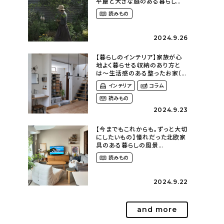
平屋と大きな庭のある暮らし
（tsumikiniwaさん）
読みもの
2024.9.26
【暮らしのインテリア】家族が心
地よく暮らせる収納のあり方と
は〜生活感のある整ったお家（
kaya___ieさん）
インテリア
コラム
読みもの
2024.9.23
【今までもこれからも。ずっと大切
にしたいもの】憧れだった北欧家
具のある暮らしの風景
（m._.k_homeさん）
読みもの
2024.9.22
and more