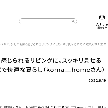
Article
読みもの
ンテリア】少しでも広く感じられるリビングに。スッキリ見せるために取り入れた工夫〜
カテゴリー一覧
カテゴリー一覧
コラム
インテ
新着記事
新着記事
インテリア
日用
く感じられるリビングに。スッキリ見せる
人気の記事
人気の記事
キッチン
キッチ
快適な暮らし（koma__homeさん）
おすすめの記事
おすすめの記事
収納/掃除
ギフト
2022.9.19
ア、整理・収納、お掃除を体現されてる方にフォーカスし、普段