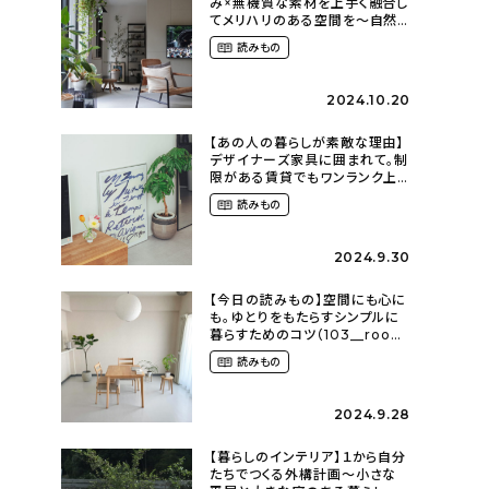
み×無機質な素材を上手く融合し
てメリハリのある空間を〜自然
に囲まれて暮らす（ki_no_ieさ
読みもの
ん）
2024.10.20
【あの人の暮らしが素敵な理由】
デザイナーズ家具に囲まれて。制
限がある賃貸でもワンランク上
のお部屋に〜狭くても好きな暮
読みもの
らしのこと（_____chika708さ
ん）
2024.9.30
【今日の読みもの】空間にも心に
も。ゆとりをもたらすシンプルに
暮らすためのコツ（103__room
さん）
読みもの
2024.9.28
【暮らしのインテリア】１から自分
たちでつくる外構計画〜小さな