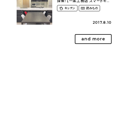
探索！【一条工務店 スマートキッ
チン(ワイドカウンター)】
キッチン
読みもの
2017.8.10
and more