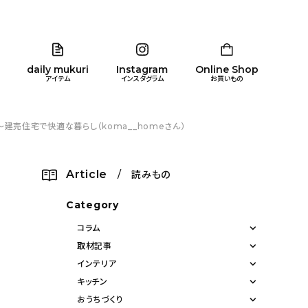
daily mukuri
Instagram
Online Shop
アイテム
インスタグラム
お買いもの
建売住宅で快適な暮らし（koma__homeさん）
リア
暮らし
キッズ
品
Article
/ 読みもの
ン
Category
コラム
取材記事
インテリア
キッチン
おうちづくり