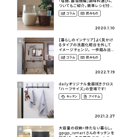
「塩麹、醤油麹編」調味料選びに
ついてもご紹介。簡単レシピ付
き〜発酵食品のある暮らし
コラム
読みもの
（__mamigram___さん）
2020.1.10
【暮らしのインテリア】よく見かけ
4
るタイプの洗面化粧台を外して
イメージチェンジ。 一歩踏み出し
て理想の空間へ〜築１２年の建
コラム
読みもの
売住宅をDIYする暮らし
（asasa0509さん）
2022.7.19
dailyオリジナル食器拭きクロス
5
「ハーフサイズ」の登場です！
キッチン
アイテム
2021.2.27
大容量の収納×持たない暮らし。
6
gpgp_ismartさんのキッチンを