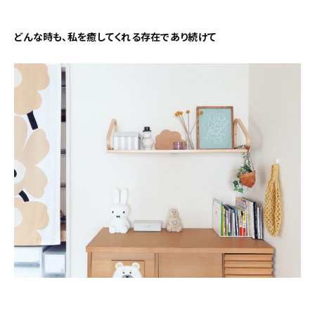
新着記事
どんな時も、私を癒してくれる存在であり続けて
人気の記事
おすすめの記事
インテリア
日用品
キッチン
ギフト
キッズ