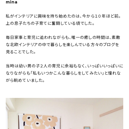
mina
About
私がインテリアに興味を持ち始めたのは、今から１０年ほど前。
会社概要
上の息子たちの子育てに奮闘している頃でした。
プライバシーポリシー
毎日家事と育児に追われながらも、唯一の癒しの時間は、素敵
お問い合わせ
な北欧インテリアの中で暮らしを楽しんでいる方々のブログを
見ることでした。
当時は幼い男の子２人の育児に余裕もなく、いっぱいいっぱいに
なりながらも「私もいつかこんな暮らしをしてみたい」と憧れな
がら眺めていました。