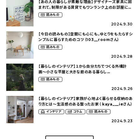
【あの人の暮らしが素敵な理由】デザイナーズ家具に囲
まれて。制限がある賃貸でもワンランク上のお部屋に〜
狭くても好きな暮らしのこと（_____chika708さん）
読みもの
2024.9.30
【今日の読みもの】空間にも心にも。ゆとりをもたらすシ
ンプルに暮らすためのコツ（103__roomさん）
読みもの
2024.9.28
【暮らしのインテリア】１から自分たちでつくる外構計
画〜小さな平屋と大きな庭のある暮らし
（tsumikiniwaさん）
読みもの
2024.9.26
【暮らしのインテリア】家族が心地よく暮らせる収納のあ
り方とは〜生活感のある整ったお家（ kaya___ieさん）
インテリア
コラム
読みもの
2024.9.23