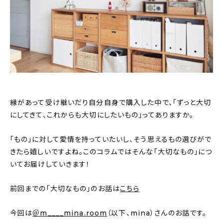
おすすめの記事
コラム
インテリア
キッチン
縁があって受け継いだり自分自身で購入した中で、「ずっと大切
収納/掃除
にしてきて、これからも大切にしたいもの」ってありますか。
暮らし
「もの」に対して愛情を持っていたいし、そう思えるもの選びがで
きたら嬉しいですよね。このコラムではそんな「大切なもの」につ
いてお届けしていきます！
daily mukuri
/ アイテム
前回までの「大切なもの」のお話は
こちら
カテゴリー一覧
今回は
＠m____mina.room
（以下、mina）さんのお話です。