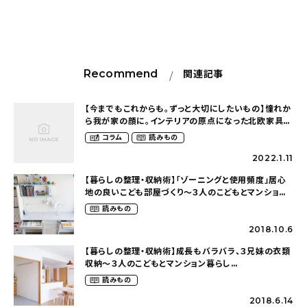
Recommend
関連記事
【今までもこれからも。ずっと大切にしたいもの】憧れか
ら我が家の顔に。インテリアの原点になった北欧家具の
ウォールシェルフ（ m____mina.roomさん）
コラム
読みもの
2022.1.11
【暮らしの整理・収納術】「ゾーニングと使用頻度」居心
地の良いこども部屋づくり〜３人のこどもとマンション
暮らし（m____mina.roomさん）
読みもの
2018.10.6
【暮らしの整理・収納術】成長もバラバラ、３兄妹の衣類
収納〜３人のこどもとマンション暮らし
（m____mina.roomさん）
読みもの
2018.6.14