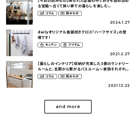
【今日の読みもの】限られた空間の中で好きを詰め込め
3
る宝箱〜古くて狭い家での暮らしを楽しむ
（2nyan_and_lifestylesさん）
コラム
読みもの
2024.1.27
dailyオリジナル食器拭きクロス「ハーフサイズ」の登
4
場です！
キッチン
アイテム
2021.2.27
【暮らしのインテリア】収納が充実した３畳のランドリー
5
ルームと、玄関から繋がるバスルーム〜家族それぞれが
くつろげて、少し遊び心のある家（megu6465さん）
コラム
読みもの
2021.12.22
and more