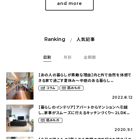
and more
Ranking
人気記事
日別
月別
全期間
【あの人の暮らしが素敵な理由】内と外で自然を体感で
1
きる家で過ごす夏休み〜中庭のある暮らし
（yume_2700さん）
コラム
読みもの
2022.8.12
【暮らしのインテリア】アパートからマンションへ引越
2
し。家事がスムーズに行えるキッチンづくり〜２LDKの
賃貸暮らし（mari_ppe_さん）
読みもの
2020.9.1