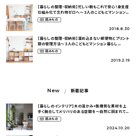
【暮らしの整理・収納術】忙しい朝もこれで安心！身支度
仕組み化で忘れ物ゼロへ〜３人のこどもとマンション暮
らし（m____mina.roomさん）
読みもの
2018.8.30
【暮らしの整理・収納術】溜め込まない郵便物とプリント
類の管理方法〜３人のこどもとマンション暮らし
（m____mina.roomさん）
読みもの
2019.2.19
New
新着記事
【暮らしのインテリア】木の温かみ×無機質な素材を上
手く融合してメリハリのある空間を〜自然に囲まれて暮
らす（ki_no_ieさん）
読みもの
2024.10.20