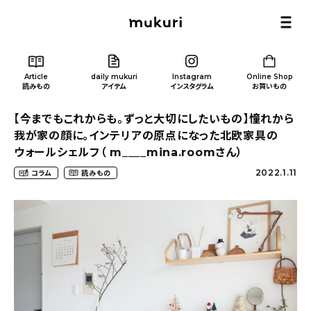
Article
daily mukuri
Instagram
Online Shop
読みもの
アイテム
インスタグラム
お買いもの
【今までもこれからも。ずっと大切にしたいもの】憧れから
我が家の顔に。インテリアの原点になった北欧家具の
ウォールシェルフ（ m____mina.roomさん）
2022.1.11
コラム
読みもの
Article
/ 読みもの
カテゴリー一覧
新着記事
人気の記事