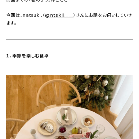
前回までの「私の３つ」は
こちら
おすすめの記事
今回は、𝗇𝖺𝗍𝗌𝗎𝗄𝗂.（
@ntskii.___
）さんにお話をお伺いしていき
ます。
コラム
インテリア
１．季節を楽しむ食卓
キッチン
収納/掃除
暮らし
daily mukuri
/ アイテム
カテゴリー一覧