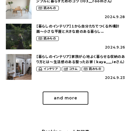
ンプルに暮らすためのコツ（103__roomさん）
読みもの
2024.9.28
【暮らしのインテリア】１から自分たちでつくる外構計
画〜小さな平屋と大きな庭のある暮らし
（tsumikiniwaさん）
読みもの
2024.9.26
【暮らしのインテリア】家族が心地よく暮らせる収納のあ
り方とは〜生活感のある整ったお家（ kaya___ieさん）
インテリア
コラム
読みもの
2024.9.23
and more