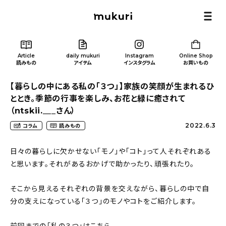
Article
daily mukuri
Instagram
Online Shop
読みもの
アイテム
インスタグラム
お買いもの
【暮らしの中にある私の「３つ」】家族の笑顔が生まれるひ
ととき。季節の行事を楽しみ、お花と緑に癒されて
（ntskii.___さん）
2022.6.3
コラム
読みもの
Article
/ 読みもの
日々の暮らしに欠かせない「モノ」や「コト」って人それぞれある
と思います。それがあるおかげで助かったり、頑張れたり。
カテゴリー一覧
そこから見えるそれぞれの背景を交えながら、暮らしの中で自
新着記事
分の支えになっている「３つ」のモノやコトをご紹介します。
人気の記事