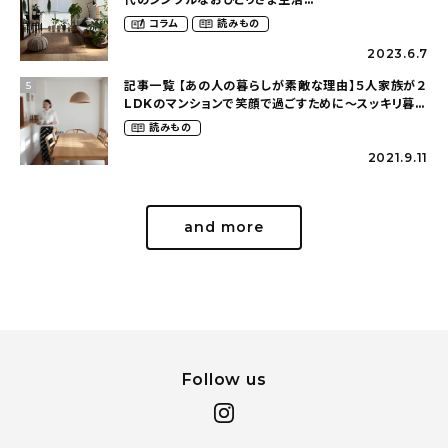
（ohitorisama_kurasiさん）
コラム
読みもの
2023.6.7
記事一覧 【あの人の暮らしが素敵な理由】５人家族が２
5
LDKのマンションで笑顔で過ごすために〜スッキリ暮ら
す（hm_no.ieさん）
読みもの
2021.9.11
and more
Follow us