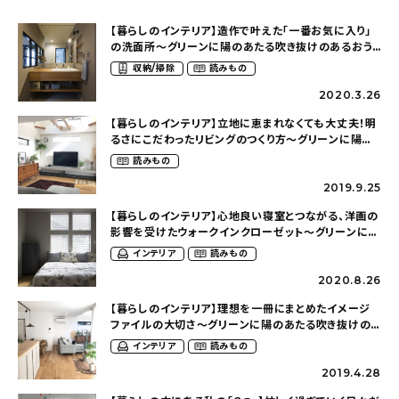
【暮らしのインテリア】造作で叶えた「一番お気に入り」
の洗面所〜グリーンに陽のあたる吹き抜けのあるおう
ち（___.ysm.ieさん）
収納/掃除
読みもの
2020.3.26
【暮らしのインテリア】立地に恵まれなくても大丈夫！明
るさにこだわったリビングのつくり方〜グリーンに陽の
あたる吹き抜けのあるおうち（___.ysm.ieさん）
読みもの
2019.9.25
【暮らしのインテリア】心地良い寝室とつながる、洋画の
影響を受けたウォークインクローゼット〜グリーンに陽
のあたる吹き抜けのあるおうち（___.ysm.ieさん）
インテリア
読みもの
2020.8.26
【暮らしのインテリア】理想を一冊にまとめたイメージ
ファイルの大切さ〜グリーンに陽のあたる吹き抜けの
あるおうち（___.ysm.ieさん）
インテリア
読みもの
2019.4.28