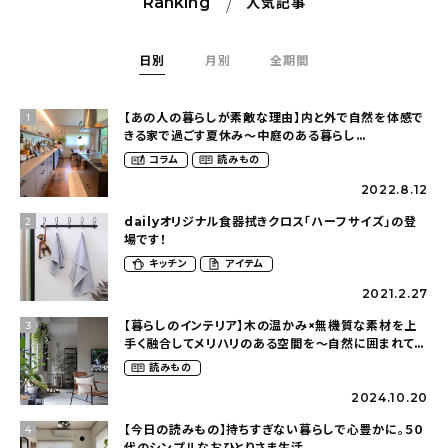
Ranking
人気記事
日別
月別
全期間
【あの人の暮らしが素敵な理由】内と外で自然を体感で
1
きる家で過ごす夏休み〜中庭のある暮らし
（yume_2700さん）
コラム
読みもの
2022.8.12
dailyオリジナル食器拭きクロス「ハーフサイズ」の登
2
場です！
キッチン
アイテム
2021.2.27
【暮らしのインテリア】木の温かみ×無機質な素材を上
3
手く融合してメリハリのある空間を〜自然に囲まれて暮
らす（ki_no_ieさん）
読みもの
2024.10.20
【今日の読みもの】持ちすぎない暮らしで心豊かに。５０
4
代のシンプルなおひとりさま生活