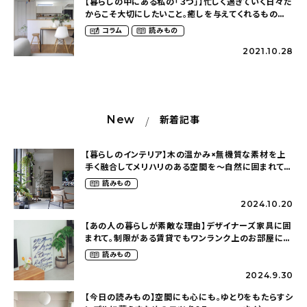
【暮らしの中にある私の「３つ」】忙しく過ぎていく日々だ
からこそ大切にしたいこと。癒しを与えてくれるもの
（___.eehさん）
コラム
読みもの
2021.10.28
New
新着記事
【暮らしのインテリア】木の温かみ×無機質な素材を上
手く融合してメリハリのある空間を〜自然に囲まれて暮
らす（ki_no_ieさん）
読みもの
2024.10.20
【あの人の暮らしが素敵な理由】デザイナーズ家具に囲
まれて。制限がある賃貸でもワンランク上のお部屋に〜
狭くても好きな暮らしのこと（_____chika708さん）
読みもの
2024.9.30
【今日の読みもの】空間にも心にも。ゆとりをもたらすシ