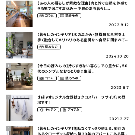
【あの人の暮らしが素敵な理由】内と外で自然を体感で
1
きる家で過ごす夏休み〜中庭のある暮らし
（yume_2700さん）
コラム
読みもの
2022.8.12
【暮らしのインテリア】木の温かみ×無機質な素材を上
2
手く融合してメリハリのある空間を〜自然に囲まれて暮
らす（ki_no_ieさん）
読みもの
2024.10.20
【今日の読みもの】持ちすぎない暮らしで心豊かに。５０
3
代のシンプルなおひとりさま生活
（ohitorisama_kurasiさん）
コラム
読みもの
2023.6.7
dailyオリジナル食器拭きクロス「ハーフサイズ」の登
4
場です！
キッチン
アイテム
2021.2.27
【暮らしのインテリア】無駄なくすっきり使える、奥行の
5
あるクローゼット収納〜築３０年のアパートにある暮ら