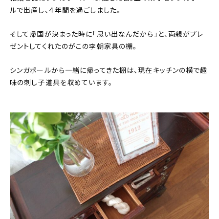
About
ルで出産し、４年間を過ごしました。
会社概要
そして帰国が決まった時に「思い出なんだから」と、両親がプレ
ゼントしてくれたのがこの李朝家具の棚。
プライバシーポリシー
お問い合わせ
シンガポールから一緒に帰ってきた棚は、現在キッチンの横で趣
味の刺し子道具を収めています。