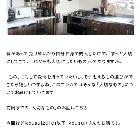
おすすめの記事
コラム
インテリア
縁があって受け継いだり自分自身で購入した中で、「ずっと大切
キッチン
にしてきて、これからも大切にしたいもの」ってありますか。
収納/掃除
「もの」に対して愛情を持っていたいし、そう思えるもの選びがで
きたら嬉しいですよね。このコラムではそんな「大切なもの」につ
暮らし
いてお届けしていきます！
daily mukuri
/ アイテム
前回までの「大切なもの」のお話は
こちら
今回は
＠kousui2010
(以下、kousui）さんのお話です。
カテゴリー一覧