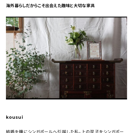
新着記事
海外暮らしだからこそ出会えた趣味と大切な家具
人気の記事
おすすめの記事
インテリア
日用品
キッチン
ギフト
キッズ
kousui
結婚を機にシンガポールへ引越した私。上の双子をシンガポー