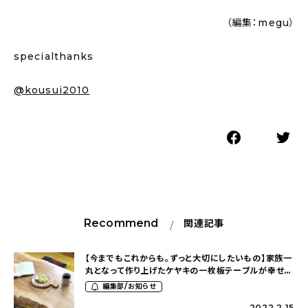
（編集：megu）
specialthanks
@kousui2010
Recommend
関連記事
【今までもこれからも。ずっと大切にしたいもの】家族一
丸となって作り上げたケヤキの一枚板テーブルが幸せを
紡いで（cheerful.lifeさん）
編集部/お知らせ
2022.2.15