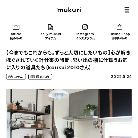
Article
daily mukuri
Instagram
Online Shop
読みもの
アイテム
インスタグラム
お買いもの
【今までもこれからも。ずっと大切にしたいもの】心が解き
ほぐされていく針仕事の時間。思い出の棚に仕舞うお気
に入りの道具たち（kousui2010さん）
2022.5.24
コラム
読みもの
Article
/ 読みもの
カテゴリー一覧
新着記事
人気の記事