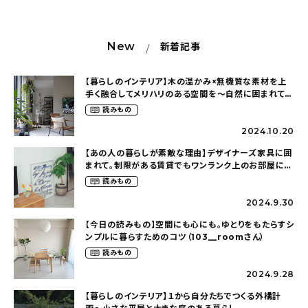
New
新着記事
【暮らしのインテリア】木の温かみ×無機質な素材を上
手く融合してメリハリのある空間を〜自然に囲まれて暮
らす（ki_no_ieさん）
読みもの
2024.10.20
【あの人の暮らしが素敵な理由】デザイナーズ家具に囲
まれて。制限がある賃貸でもワンランク上のお部屋に〜
狭くても好きな暮らしのこと（_____chika708さん）
読みもの
2024.9.30
【今日の読みもの】空間にも心にも。ゆとりをもたらすシ
ンプルに暮らすためのコツ（103__roomさん）
読みもの
2024.9.28
【暮らしのインテリア】１から自分たちでつくる外構計