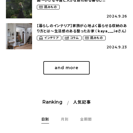
画〜小さな平屋と大きな庭のある暮らし
（tsumikiniwaさん）
読みもの
2024.9.26
【暮らしのインテリア】家族が心地よく暮らせる収納のあ
り方とは〜生活感のある整ったお家（ kaya___ieさん）
インテリア
コラム
読みもの
2024.9.23
and more
Ranking
人気記事
日別
月別
全期間