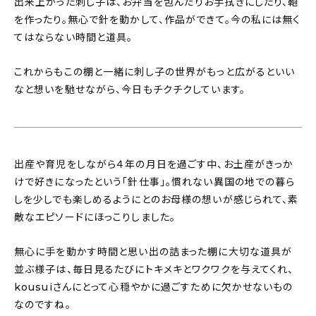
出来上がった刺し子は、お弁当を包んだりお手拭きにしたり、鞄
を作ったり。無心で針を動かして、作品ができて。今の私には無く
てはならない時間と道具。
これからもこの棚と一緒に刺し子の世界がもっと広がるといい
なと想いを馳せながら、今日もチクチクしています。
出産や育児をしながら４年の月日を過ごす中、お土産がきっか
けで好きになったという「針仕事」。慣れない異国の地での暮ら
しを少しでも楽しめるようにとのお母様の想いが感じられて、素
敵なエピソードにほっこりしました。
無心に手を動かす時間と思い出の詰まった棚に大切な道具が
並ぶ様子は、毎日見るたびにトキメキとワクワクを与えてくれ、
kousuiさんにとって心穏やかに過ごすために欠かせないもの
なのですね。