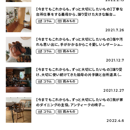
【今までもこれからも。ずっと大切にしたいもの】丁寧な
台所仕事をする義母から、譲り受けた大きな飯台
（kym_tableさん）
コラム
読みもの
2021.7.26
【今までもこれからも。ずっと大切にしたいもの】傷や汚
れも思い出に。手がかかるからこそ愛しいレザーシュー
ズ（_rie_mumof2さん）
コラム
読みもの
2021.12.7
【今までもこれからも。ずっと大切にしたいもの】譲り受
け、大切に使い続けてきた祖母の片手鍋と台所道具（
megu_2_さん）
コラム
読みもの
2021.12.27
【今までもこれからも。ずっと大切にしたいもの】我が家
のダイニングの主役。アンティークの椅子
（kumacokumaoさん）
コラム
読みもの
2022.4.6