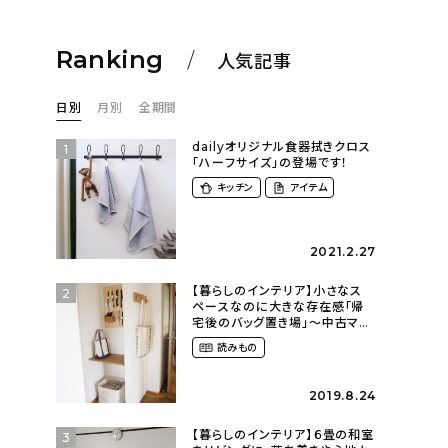
Ranking
人気記事
日別
月別
全期間
dailyオリジナル食器拭きクロス
1
「ハーフサイズ」の登場です！
キッチン
アイテム
2021.2.27
【暮らしのインテリア】小さなス
2
ペースなのに大きな存在感「帰
宅後のバッグ置き場」～中古マン
ションリノベーションで叶えたコ
読みもの
ダワリの暮らし（cocoyuko___
さん）
2019.8.24
【暮らしのインテリア】６畳の和室
3