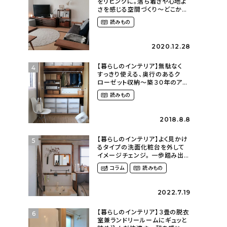
をリビングに。落ち着きや心地よ
さを感じる空間づくり〜どこか懐
かしい団地暮らし（fumi4511さ
読みもの
ん）
2020.12.28
【暮らしのインテリア】無駄なく
4
すっきり使える、奥行のあるク
ローゼット収納〜築３０年のア
パートにある暮らし
読みもの
（mari_ppe_さん）
2018.8.8
【暮らしのインテリア】よく見かけ
5
るタイプの洗面化粧台を外して
イメージチェンジ。 一歩踏み出し
て理想の空間へ〜築１２年の建
コラム
読みもの
売住宅をDIYする暮らし
（asasa0509さん）
2022.7.19
【暮らしのインテリア】３畳の脱衣
6
室兼ランドリールームにギュッと