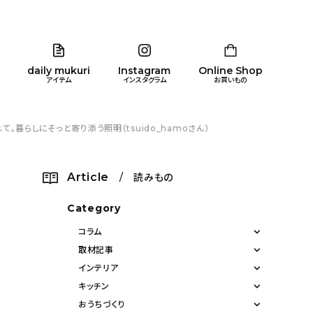
daily mukuri
Instagram
Online Shop
アイテム
インスタグラム
お買いもの
暮らしにそっと寄り添う照明（tsuido_hamoさん）
リア
暮らし
キッズ
品
Article
/ 読みもの
ン
Category
コラム
取材記事
インテリア
キッチン
おうちづくり