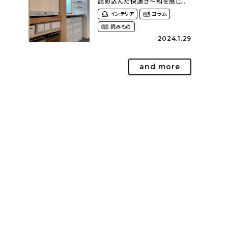
詰め込んだ快適さ〜和を感じる
平屋に暮らす（heco_homeさ
インテリア
コラム
ん）
読みもの
2024.1.29
and more