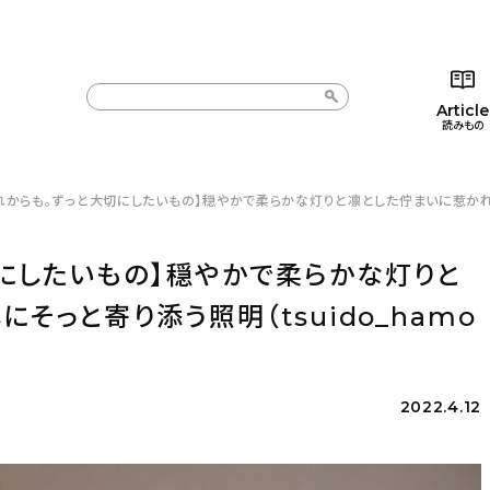
Article
読みもの
れからも。ずっと大切にしたいもの】穏やかで柔らかな灯りと凛とした佇まいに惹かれて。
カテゴリー一覧
カテゴリー一覧
コラム
インテ
新着記事
新着記事
インテリア
日用
にしたいもの】穏やかで柔らかな灯りと
人気の記事
人気の記事
キッチン
キッチ
そっと寄り添う照明（tsuido_hamo
おすすめの記事
おすすめの記事
収納/掃除
ギフト
2022.4.12