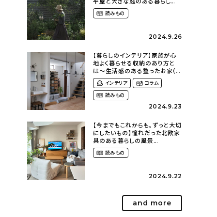
平屋と大きな庭のある暮らし
（tsumikiniwaさん）
読みもの
2024.9.26
【暮らしのインテリア】家族が心
地よく暮らせる収納のあり方と
は〜生活感のある整ったお家（
kaya___ieさん）
インテリア
コラム
読みもの
2024.9.23
【今までもこれからも。ずっと大切
にしたいもの】憧れだった北欧家
具のある暮らしの風景
（m._.k_homeさん）
読みもの
2024.9.22
and more