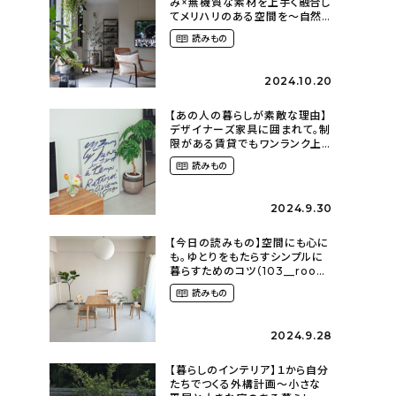
み×無機質な素材を上手く融合し
てメリハリのある空間を〜自然
に囲まれて暮らす（ki_no_ieさ
読みもの
ん）
2024.10.20
【あの人の暮らしが素敵な理由】
デザイナーズ家具に囲まれて。制
限がある賃貸でもワンランク上
のお部屋に〜狭くても好きな暮
読みもの
らしのこと（_____chika708さ
ん）
2024.9.30
【今日の読みもの】空間にも心に
も。ゆとりをもたらすシンプルに
暮らすためのコツ（103__room
さん）
読みもの
2024.9.28
【暮らしのインテリア】１から自分
たちでつくる外構計画〜小さな