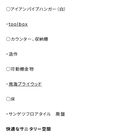
◯アイアンパイプハンガー（白）
・
toolbox
◯カウンター、収納棚
・造作
◯可動棚金物
・
南海プライウッド
◯床
・サンゲツフロアタイル 廃盤
快適なサニタリー空間