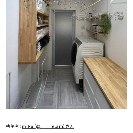
新着記事
人気の記事
おすすめの記事
インテリア
日用品
キッチン
ギフト
キッズ
執筆者：
mika（@____ie.am）さん