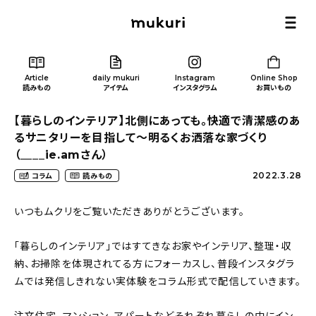
Article
daily mukuri
Instagram
Online Shop
読みもの
アイテム
インスタグラム
お買いもの
【暮らしのインテリア】北側にあっても。快適で清潔感のあ
るサニタリーを目指して〜明るくお洒落な家づくり
（____ie.amさん）
2022.3.28
コラム
読みもの
Article
/ 読みもの
いつもムクリをご覧いただきありがとうございます。
カテゴリー一覧
「暮らしのインテリア」ではすてきなお家やインテリア、整理・収
納、お掃除を体現されてる方にフォーカスし、普段インスタグラ
新着記事
ムでは発信しきれない実体験をコラム形式で配信していきます。
人気の記事