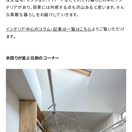
注文住宅、マンション、アパートなどそれぞれ暮らしの中にイン
テリアがあり、背景には共感する点も沢山あると思います。そん
おすすめの記事
な素敵な暮らしをお届けしていきます。
コラム
インテリア中心のコラム・記事は一覧はこちら
よりご覧いただけ
ます。
インテリア
キッチン
水回りが並ぶ北側のコーナー
収納/掃除
暮らし
daily mukuri
/ アイテム
カテゴリー一覧